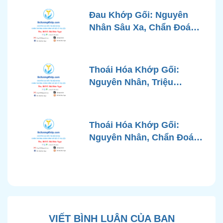
Đau Khớp Gối: Nguyên
Nhân Sâu Xa, Chẩn Đoán
Chính Xác và Phương
Pháp Điều Trị Tiên Tiến Từ
Góc Nhìn Bác Sĩ Xương
Thoái Hóa Khớp Gối:
Khớp
Nguyên Nhân, Triệu
Chứng, Chẩn Đoán và Các
Phương Pháp Điều Trị
Chuẩn Y Khoa
Thoái Hóa Khớp Gối:
Nguyên Nhân, Chẩn Đoán
Chính Xác và Phương
Pháp Điều Trị Bảo Tồn
Hiện Đại
VIẾT BÌNH LUẬN CỦA BẠN