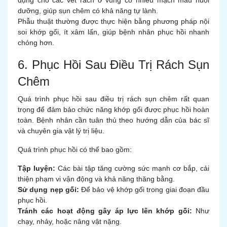
dụng cho các vết rách ở vùng có nhiều mạch máu nuôi
dưỡng, giúp sụn chêm có khả năng tự lành.
Phẫu thuật thường được thực hiện bằng phương pháp nội
soi khớp gối, ít xâm lấn, giúp bệnh nhân phục hồi nhanh
chóng hơn.
6. Phục Hồi Sau Điều Trị Rách Sụn
Chêm
Quá trình phục hồi sau điều trị rách sụn chêm rất quan
trọng để đảm bảo chức năng khớp gối được phục hồi hoàn
toàn. Bệnh nhân cần tuân thủ theo hướng dẫn của bác sĩ
và chuyên gia vật lý trị liệu.
Quá trình phục hồi có thể bao gồm:
Tập luyện:
Các bài tập tăng cường sức mạnh cơ bắp, cải
thiện phạm vi vận động và khả năng thăng bằng.
Sử dụng nẹp gối:
Để bảo vệ khớp gối trong giai đoạn đầu
phục hồi.
Tránh các hoạt động gây áp lực lên khớp gối:
Như
chạy, nhảy, hoặc nâng vật nặng.