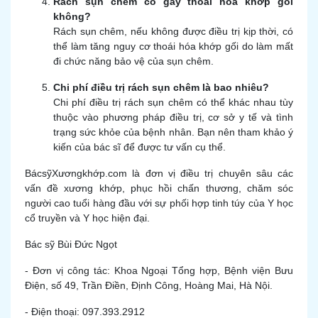
Rách sụn chêm có gây thoái hóa khớp gối
không?
Rách sụn chêm, nếu không được điều trị kịp thời, có
thể làm tăng nguy cơ thoái hóa khớp gối do làm mất
đi chức năng bảo vệ của sụn chêm.
Chi phí điều trị rách sụn chêm là bao nhiêu?
Chi phí điều trị rách sụn chêm có thể khác nhau tùy
thuộc vào phương pháp điều trị, cơ sở y tế và tình
trạng sức khỏe của bệnh nhân. Bạn nên tham khảo ý
kiến của bác sĩ để được tư vấn cụ thể.
BácsỹXươngkhớp.com là đơn vị điều trị chuyên sâu các
vấn đề xương khớp, phục hồi chấn thương, chăm sóc
người cao tuổi hàng đầu với sự phối hợp tinh túy của Y học
cổ truyền và Y học hiện đại.
Bác sỹ Bùi Đức Ngọt
- Đơn vị công tác: Khoa Ngoại Tổng hợp, Bệnh viện Bưu
Điện, số 49, Trần Điền, Định Công, Hoàng Mai, Hà Nội.
- Điện thoại: 097.393.2912