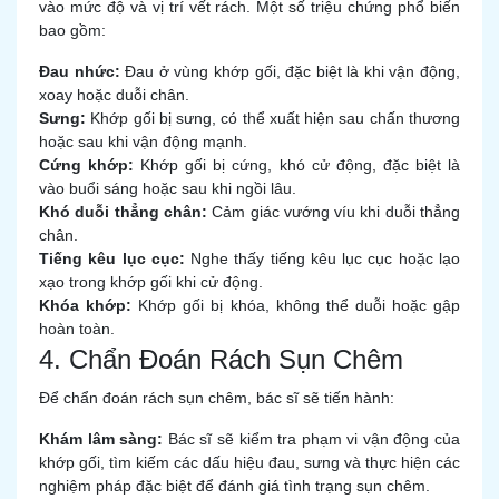
vào mức độ và vị trí vết rách. Một số triệu chứng phổ biến
bao gồm:
Đau nhức:
Đau ở vùng khớp gối, đặc biệt là khi vận động,
xoay hoặc duỗi chân.
Sưng:
Khớp gối bị sưng, có thể xuất hiện sau chấn thương
hoặc sau khi vận động mạnh.
Cứng khớp:
Khớp gối bị cứng, khó cử động, đặc biệt là
vào buổi sáng hoặc sau khi ngồi lâu.
Khó duỗi thẳng chân:
Cảm giác vướng víu khi duỗi thẳng
chân.
Tiếng kêu lục cục:
Nghe thấy tiếng kêu lục cục hoặc lạo
xạo trong khớp gối khi cử động.
Khóa khớp:
Khớp gối bị khóa, không thể duỗi hoặc gập
hoàn toàn.
4. Chẩn Đoán Rách Sụn Chêm
Để chẩn đoán rách sụn chêm, bác sĩ sẽ tiến hành:
Khám lâm sàng:
Bác sĩ sẽ kiểm tra phạm vi vận động của
khớp gối, tìm kiếm các dấu hiệu đau, sưng và thực hiện các
nghiệm pháp đặc biệt để đánh giá tình trạng sụn chêm.