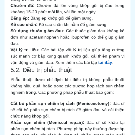
Chườm đá:
Chườm đá lên vùng khớp gối bị đau trong
khoảng 15-20 phút mỗi lần, vài lần một ngày.
Băng ép:
Băng ép khớp gối để giảm sưng.
Kê cao chân:
Kê cao chân khi nằm để giảm sưng.
Sử dụng thuốc giảm đau:
Các thuốc giảm đau không kê
đơn như acetaminophen hoặc ibuprofen có thể giúp giảm
đau.
Vật lý trị liệu:
Các bài tập vật lý trị liệu giúp tăng cường
sức mạnh cơ bắp xung quanh khớp gối, cải thiện phạm vi
vận động và giảm đau. Xem thêm các bài tập
tại đây
.
5.2. Điều trị phẫu thuật
Phẫu thuật được chỉ định khi điều trị không phẫu thuật
không hiệu quả, hoặc trong các trường hợp rách sụn chêm
nghiêm trọng. Các phương pháp phẫu thuật bao gồm:
Cắt bỏ phần sụn chêm bị rách (Meniscectomy):
Bác sĩ
sẽ cắt bỏ phần sụn chêm bị rách để giảm đau và cải thiện
chức năng khớp gối.
Khâu sụn chêm (Meniscal repair):
Bác sĩ sẽ khâu lại
phần sụn chêm bị rách. Phương pháp này thường được áp