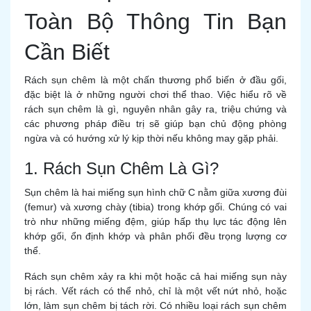
Toàn Bộ Thông Tin Bạn
Cần Biết
Rách sụn chêm là một chấn thương phổ biến ở đầu gối,
đặc biệt là ở những người chơi thể thao. Việc hiểu rõ về
rách sụn chêm là gì, nguyên nhân gây ra, triệu chứng và
các phương pháp điều trị sẽ giúp bạn chủ động phòng
ngừa và có hướng xử lý kịp thời nếu không may gặp phải.
1. Rách Sụn Chêm Là Gì?
Sụn chêm là hai miếng sụn hình chữ C nằm giữa xương đùi
(femur) và xương chày (tibia) trong khớp gối. Chúng có vai
trò như những miếng đệm, giúp hấp thụ lực tác động lên
khớp gối, ổn định khớp và phân phối đều trọng lượng cơ
thể.
Rách sụn chêm xảy ra khi một hoặc cả hai miếng sụn này
bị rách. Vết rách có thể nhỏ, chỉ là một vết nứt nhỏ, hoặc
lớn, làm sụn chêm bị tách rời. Có nhiều loại rách sụn chêm