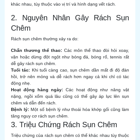
khác nhau, tùy thuộc vào vị trí và hình dạng vết rách.
2. Nguyên Nhân Gây Rách Sụn
Chêm
Rách sụn chêm thường xảy ra do:
Chấn thương thể thao:
Các môn thể thao đòi hỏi xoay,
vặn hoặc dừng đột ngột như bóng đá, bóng rổ, tennis rất
dễ gây rách sụn chêm.
Tuổi tác:
Khi tuổi càng cao, sụn chêm dần mất đi độ đàn
hồi, trở nên mỏng và dễ rách hơn ngay cả khi chỉ có tác
động nhẹ.
Hoạt động hàng ngày:
Các hoạt động như nâng vật
nặng, ngồi xổm quá lâu cũng có thể gây áp lực lên sụn
chêm và dẫn đến rách.
Bệnh lý:
Một số bệnh lý như thoái hóa khớp gối cũng làm
tăng nguy cơ rách sụn chêm.
3. Triệu Chứng Rách Sụn Chêm
Triệu chứng của rách sụn chêm có thể khác nhau tùy thuộc