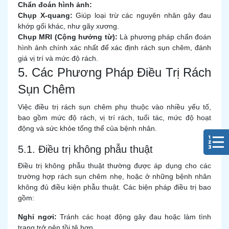
Chẩn đoán hình ảnh:
Chụp X-quang:
Giúp loại trừ các nguyên nhân gây đau
khớp gối khác, như gãy xương.
Chụp MRI (Cộng hưởng từ):
Là phương pháp chẩn đoán
hình ảnh chính xác nhất để xác định rách sụn chêm, đánh
giá vị trí và mức độ rách.
5. Các Phương Pháp Điều Trị Rách
Sụn Chêm
Việc điều trị rách sụn chêm phụ thuộc vào nhiều yếu tố,
bao gồm mức độ rách, vị trí rách, tuổi tác, mức độ hoạt
động và sức khỏe tổng thể của bệnh nhân.
5.1. Điều trị không phẫu thuật
Điều trị không phẫu thuật thường được áp dụng cho các
trường hợp rách sụn chêm nhẹ, hoặc ở những bệnh nhân
không đủ điều kiện phẫu thuật. Các biện pháp điều trị bao
gồm:
Nghỉ ngơi:
Tránh các hoạt động gây đau hoặc làm tình
trạng trở nên tồi tệ hơn.