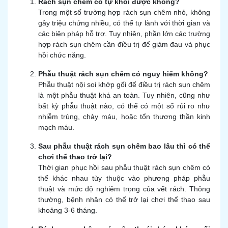
Rách sụn chêm có tự khỏi được không?
Trong một số trường hợp rách sụn chêm nhỏ, không
gây triệu chứng nhiều, có thể tự lành với thời gian và
các biện pháp hỗ trợ. Tuy nhiên, phần lớn các trường
hợp rách sụn chêm cần điều trị để giảm đau và phục
hồi chức năng.
Phẫu thuật rách sụn chêm có nguy hiểm không?
Phẫu thuật nội soi khớp gối để điều trị rách sụn chêm
là một phẫu thuật khá an toàn. Tuy nhiên, cũng như
bất kỳ phẫu thuật nào, có thể có một số rủi ro như
nhiễm trùng, chảy máu, hoặc tổn thương thần kinh
mạch máu.
Sau phẫu thuật rách sụn chêm bao lâu thì có thể
chơi thể thao trở lại?
Thời gian phục hồi sau phẫu thuật rách sụn chêm có
thể khác nhau tùy thuộc vào phương pháp phẫu
thuật và mức độ nghiêm trọng của vết rách. Thông
thường, bệnh nhân có thể trở lại chơi thể thao sau
khoảng 3-6 tháng.