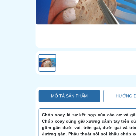
MÔ TẢ SẢN PHẨM
HƯỚNG D
Chóp xoay là sự kết hợp của các cơ và gân
Chóp xoay cũng giữ xương cánh tay trên của
gồm gân dưới vai, trên gai, dưới gai và t
đường gân. Phẫu thuật nội soi khâu chóp x