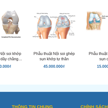
Nội soi khớp
Phẫu thuật Nội soi ghép
Phẫu thuật 
o dây chằng
sụn khớp tự thân
sụn 
o sau
0.000₫
45.000.000₫
15.00
THÔNG TIN CHUNG
CHÍNH SÁCH