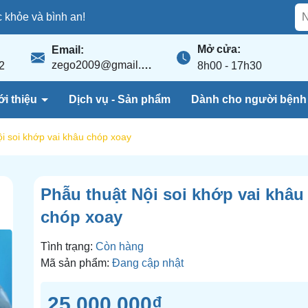
khỏe và bình an!
Mở cửa:
Email:
zego2009@gmail.com
2
8h00 - 17h30
ới thiệu
Dịch vụ - Sản phẩm
Dành cho người bện
i soi khớp vai khâu chóp xoay
Phẫu thuật Nội soi khớp vai khâu
chóp xoay
Tình trạng:
Còn hàng
Mã sản phẩm:
Đang cập nhật
25.000.000₫