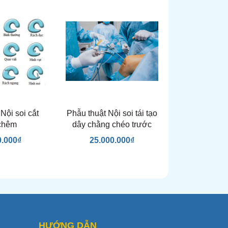
Nội soi cắt
Phẫu thuật Nội soi tái tạo
chêm
dây chằng chéo trước
0.000₫
25.000.000₫
HƯỚNG DẪN