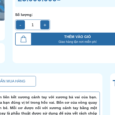
Số lượng:
-
+
THÊM VÀO GIỎ
Giao hàng tận nơi miễn phí
ẪN MUA HÀNG
 liên kết xương cánh tay với xương bả vai của bạn.
 bạn đúng vị trí trong hốc vai. Bốn cơ của vòng quay
ròn bé. Mỗi cơ được nối với xương cánh tay bằng một
oay là phẫu thuật được sử dụng để sửa vết rách chóp