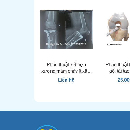
Phẫu thuật kết hợp
Phẫu thuật 
xương mâm chày ít xâm
gối tái tạ
lấn+ nội soi khớp gối
ché
Liên hệ
25.00