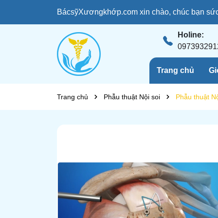
BácsỹXươngkhớp.com xin chào, chúc bạn sức 
Holine:
097393291
Trang chủ
Gi
Trang chủ
Phẫu thuật Nội soi
Phẫu thuật Nộ