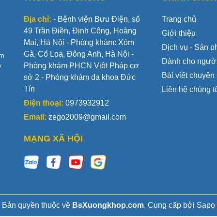
Địa chỉ:
- Bệnh viện Bưu Điện, số
Trang chủ
49 Trần Điền, Định Công, Hoàng
Giới thiệu
Mai, Hà Nội - Phòng khám: Xóm
Dịch vụ - Sản 
Gà, Cổ Loa, Đông Anh, Hà Nội -
ăm
Dành cho ngườ
y
Phòng khám PHCN Việt Pháp cơ
Bài viết chuyên
sở 2 - Phòng khám đa khoa Đức
Tín
Liên hệ chúng t
Điện thoại:
0973932912
Email:
zego2009@gmail.com
MẠNG XÃ HỘI
Bản quyền thuộc về
BsXuongkhop.com
.
Cung cấp bởi
Sapo