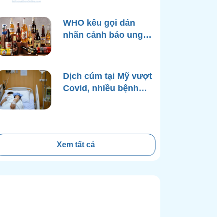
WHO kêu gọi dán
nhãn cảnh báo ung
thư trên bao bì rượu
Dịch cúm tại Mỹ vượt
Covid, nhiều bệnh
viện quá tải
Xem tất cả
n