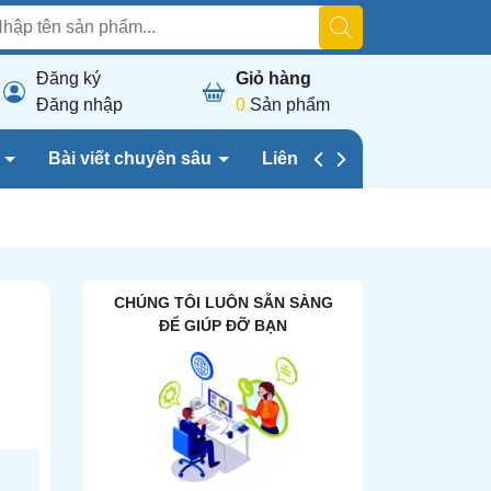
Đăng ký
Giỏ hàng
Đăng nhập
0
Sản phẩm
h
Bài viết chuyên sâu
Liên hệ chúng tôi
CHÚNG TÔI LUÔN SẴN SÀNG
ĐỂ GIÚP ĐỠ BẠN