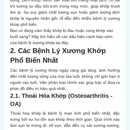
động. Dịch khớp, được sản xuất bởi màng hoạt dịch, có vai
trò tương tự dầu bôi trơn trong máy móc, giúp khớp trượt
êm ái. Sự suy giảm chất lượng sụn hoặc giảm lượng dịch
khớp là nguyên nhân gốc rễ dẫn đến nhiều bệnh lý xương
khớp phổ biến.
Bạn có đang cảm thấy khớp bị đau hoặc cứng khớp vào
buổi sáng? Hãy tìm hiểu về các dấu hiệu cảnh báo sớm
của bệnh lý xương khớp tại đây.
2. Các Bệnh Lý Xương Khớp
Phổ Biến Nhất
Các bệnh lý xương khớp ngày càng gia tăng, ảnh hưởng
đến chất lượng sống của mọi lứa tuổi, không chỉ giới hạn ở
người cao tuổi. Việc phân loại chính xác giúp bác sĩ đưa ra
phác đồ điều trị hiệu quả nhất.
2.1. Thoái Hóa Khớp (Osteoarthritis -
OA)
Thoái hóa khớp là bệnh lý mạn tính phổ biến nhất, đặc
trưng bởi sự hư tổn sụn khớp theo thời gian. Quá trình này
làm sụn bị mỏng đi, vỡ vụn, dẫn đến cọ xát xương-xương,