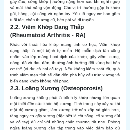
gây đau, cứng khớp (thường nặng hơn sau khi nghỉ ngơi)
và mất khả năng vận động. Các vị trí thường gặp là khớp
gối, háng, cột sống và ngón tay. Yếu tố nguy cơ bao gồm
tuổi tác, chấn thương cũ, béo phì và di truyền.
2.2. Viêm Khớp Dạng Thấp
(Rheumatoid Arthritis - RA)
Khác với thoái hóa khớp mang tính cơ học, Viêm khớp
dạng thấp là một bệnh tự miễn. Hệ miễn dịch tấn công
nhầm vào lớp màng hoạt dịch của khớp, gây viêm, sưng,
nóng, đỏ và đau đớn, thường ảnh hưởng đối xứng hai bên
cơ thể (ví dụ: cả hai cổ tay). Nếu không kiểm soát tốt, quá
trình viêm mạn tính sẽ dẫn đến phá hủy cấu trúc xương và
biến dạng khớp không hồi phục.
2.3. Loãng Xương (Osteoporosis)
Loãng xương không phải là bệnh lý khớp nhưng liên quan
mật thiết đến sức khỏe hệ xương. Tình trạng này xảy ra khi
mật độ xương giảm, làm xương trở nên xốp và giòn hơn,
tăng nguy cơ gãy xương (đặc biệt là cột sống, cổ xương đùi
và cổ tay) dù chỉ với những chấn thương rất nhẹ. Phòng
ngừa loãng xương cần tập trung vào việc đảm bảo đủ