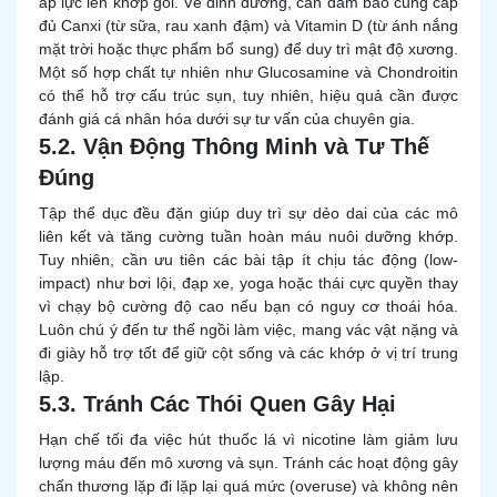
áp lực lên khớp gối. Về dinh dưỡng, cần đảm bảo cung cấp
đủ Canxi (từ sữa, rau xanh đậm) và Vitamin D (từ ánh nắng
mặt trời hoặc thực phẩm bổ sung) để duy trì mật độ xương.
Một số hợp chất tự nhiên như Glucosamine và Chondroitin
có thể hỗ trợ cấu trúc sụn, tuy nhiên, hiệu quả cần được
đánh giá cá nhân hóa dưới sự tư vấn của chuyên gia.
5.2. Vận Động Thông Minh và Tư Thế
Đúng
Tập thể dục đều đặn giúp duy trì sự dẻo dai của các mô
liên kết và tăng cường tuần hoàn máu nuôi dưỡng khớp.
Tuy nhiên, cần ưu tiên các bài tập ít chịu tác động (low-
impact) như bơi lội, đạp xe, yoga hoặc thái cực quyền thay
vì chạy bộ cường độ cao nếu bạn có nguy cơ thoái hóa.
Luôn chú ý đến tư thế ngồi làm việc, mang vác vật nặng và
đi giày hỗ trợ tốt để giữ cột sống và các khớp ở vị trí trung
lập.
5.3. Tránh Các Thói Quen Gây Hại
Hạn chế tối đa việc hút thuốc lá vì nicotine làm giảm lưu
lượng máu đến mô xương và sụn. Tránh các hoạt động gây
chấn thương lặp đi lặp lại quá mức (overuse) và không nên