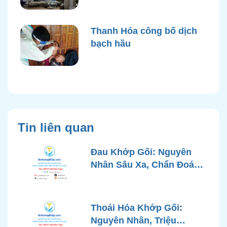
điện nước sau bão Yagi
Thanh Hóa công bố dịch
bạch hầu
Tin liên quan
Đau Khớp Gối: Nguyên
Nhân Sâu Xa, Chẩn Đoán
Chính Xác và Phương
Pháp Điều Trị Tiên Tiến Từ
Góc Nhìn Bác Sĩ Xương
Thoái Hóa Khớp Gối:
Khớp
Nguyên Nhân, Triệu