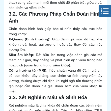
thao) cung cấp manh mối then chốt để phân biệt giữa thoái
hóa khớp và viêm khớp.
3.2. Các Phương Pháp Chẩn Đoán Hình
Ảnh
Chẩn đoán hình ảnh giúp bác sĩ nhìn thấy cấu trúc bên
trong khớp:
X-Quang (Bình thường):
Giúp đánh giá mức độ hẹp khe
khớp (thoái hóa), gai xương hoặc các thay đổi cấu trúc
xương lớn.
Siêu âm khớp:
Rất hữu ích trong việc đánh giá các mô
mềm như gân, dây chằng và phát hiện dịch viêm trong bao
hoạt dịch (quan trọng trong viêm khớp).
Cộng hưởng từ (MRI):
Tiêu chuẩn vàng để đánh giá chi
tiết sụn khớp, dây chằng, sụn chêm và tình trạng viêm tủy
xương, thường được chỉ định khi nghi ngờ tổn thương phức
tạp hoặc cần đánh giá giai đoạn sớm của viêm khớp tự
miễn.
3.3. Xét Nghiệm Máu và Sinh Hóa
Xét nghiệm máu là chìa khóa để chẩn đoán các bệnh viêm
khớp có nguồn gốc miễn dịch. Các dấu hiệu viêm (CRP,