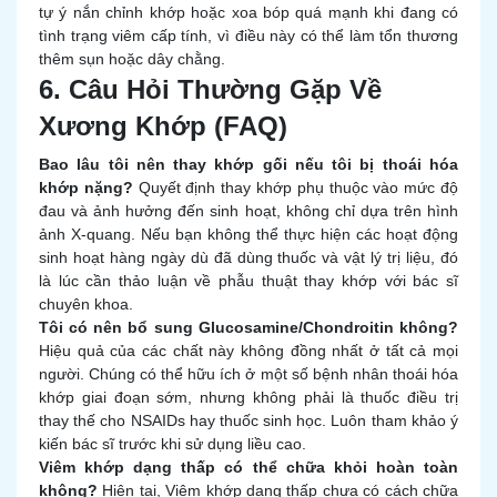
tự ý nắn chỉnh khớp hoặc xoa bóp quá mạnh khi đang có
tình trạng viêm cấp tính, vì điều này có thể làm tổn thương
thêm sụn hoặc dây chằng.
6. Câu Hỏi Thường Gặp Về
Xương Khớp (FAQ)
Bao lâu tôi nên thay khớp gối nếu tôi bị thoái hóa
khớp nặng?
Quyết định thay khớp phụ thuộc vào mức độ
đau và ảnh hưởng đến sinh hoạt, không chỉ dựa trên hình
ảnh X-quang. Nếu bạn không thể thực hiện các hoạt động
sinh hoạt hàng ngày dù đã dùng thuốc và vật lý trị liệu, đó
là lúc cần thảo luận về phẫu thuật thay khớp với bác sĩ
chuyên khoa.
Tôi có nên bổ sung Glucosamine/Chondroitin không?
Hiệu quả của các chất này không đồng nhất ở tất cả mọi
người. Chúng có thể hữu ích ở một số bệnh nhân thoái hóa
khớp giai đoạn sớm, nhưng không phải là thuốc điều trị
thay thế cho NSAIDs hay thuốc sinh học. Luôn tham khảo ý
kiến bác sĩ trước khi sử dụng liều cao.
Viêm khớp dạng thấp có thể chữa khỏi hoàn toàn
không?
Hiện tại, Viêm khớp dạng thấp chưa có cách chữa