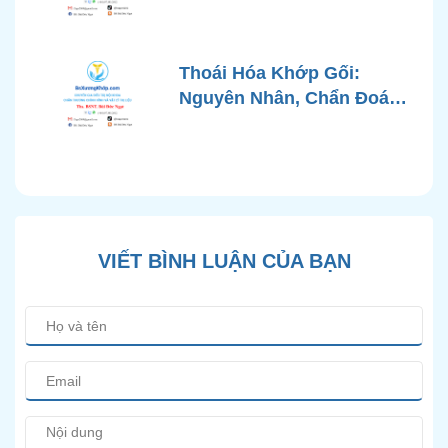
Chứng, Chẩn Đoán và Các
Phương Pháp Điều Trị
Chuẩn Y Khoa
Thoái Hóa Khớp Gối:
Nguyên Nhân, Chẩn Đoán
Chính Xác và Phương
Pháp Điều Trị Bảo Tồn
Hiện Đại
VIẾT BÌNH LUẬN CỦA BẠN