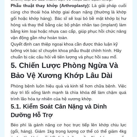
Phẫu thuật thay khớp (Arthroplasty):
Là giải pháp cuối
cùng cho thoái hóa khớp giai đoạn nặng (thường là khớp
gối hoặc khớp háng). Bác sĩ sẽ loại bỏ bề mặt khớp bị hư
hỏng và thay thế bằng các bộ phận nhân tạo (implant) làm
bằng kim loại hoặc nhựa cao cấp, giúp phục hồi chức năng
vận động gần như hoàn toàn.
Quyết định can thiệp ngoại khoa cần được thảo luận kỹ
lưỡng với bác sĩ chuyên khoa phẫu thuật chỉnh hình. Hãy
chuẩn bị các câu hỏi về tiên lượng và phục hồi sau mổ.
5. Chiến Lược Phòng Ngừa Và
Bảo Vệ Xương Khớp Lâu Dài
Phòng bệnh luôn hiệu quả và kinh tế hơn chữa bệnh. Việc
duy trì lối sống lành mạnh là chìa khóa để làm chậm quá
trình lão hóa tự nhiên của hệ xương khớp.
5.1. Kiểm Soát Cân Nặng và Dinh
Dưỡng Hỗ Trợ
Béo phì là gánh nặng cơ học trực tiếp lên khớp chịu lực
(gối, háng). Giảm 1kg trọng lượng cơ thể có thể giảm 4kg