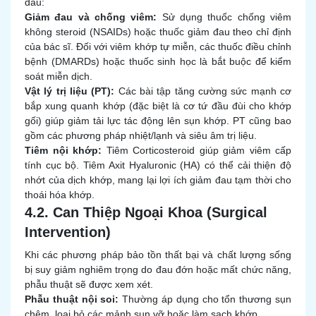
đầu:
Giảm đau và chống viêm:
Sử dụng thuốc chống viêm
không steroid (NSAIDs) hoặc thuốc giảm đau theo chỉ định
của bác sĩ. Đối với viêm khớp tự miễn, các thuốc điều chỉnh
bệnh (DMARDs) hoặc thuốc sinh học là bắt buộc để kiểm
soát miễn dịch.
Vật lý trị liệu (PT):
Các bài tập tăng cường sức mạnh cơ
bắp xung quanh khớp (đặc biệt là cơ tứ đầu đùi cho khớp
gối) giúp giảm tải lực tác động lên sụn khớp. PT cũng bao
gồm các phương pháp nhiệt/lạnh và siêu âm trị liệu.
Tiêm nội khớp:
Tiêm Corticosteroid giúp giảm viêm cấp
tính cục bộ. Tiêm Axit Hyaluronic (HA) có thể cải thiện độ
nhớt của dịch khớp, mang lại lợi ích giảm đau tạm thời cho
thoái hóa khớp.
4.2. Can Thiệp Ngoại Khoa (Surgical
Intervention)
Khi các phương pháp bảo tồn thất bại và chất lượng sống
bị suy giảm nghiêm trọng do đau đớn hoặc mất chức năng,
phẫu thuật sẽ được xem xét.
Phẫu thuật nội soi:
Thường áp dụng cho tổn thương sụn
chêm, loại bỏ các mảnh sụn vỡ hoặc làm sạch khớp.