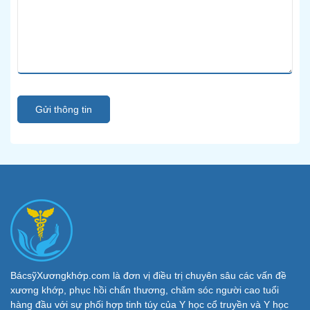
Gửi thông tin
BácsỹXươngkhớp.com là đơn vị điều trị chuyên sâu các vấn đề
xương khớp, phục hồi chấn thương, chăm sóc người cao tuổi
hàng đầu với sự phối hợp tinh túy của Y học cổ truyền và Y học