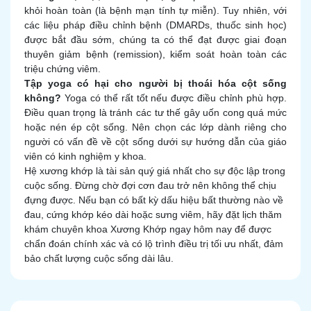
khỏi hoàn toàn (là bệnh mạn tính tự miễn). Tuy nhiên, với
các liệu pháp điều chỉnh bệnh (DMARDs, thuốc sinh học)
được bắt đầu sớm, chúng ta có thể đạt được giai đoạn
thuyên giảm bệnh (remission), kiểm soát hoàn toàn các
triệu chứng viêm.
Tập yoga có hại cho người bị thoái hóa cột sống
không?
Yoga có thể rất tốt nếu được điều chỉnh phù hợp.
Điều quan trọng là tránh các tư thế gây uốn cong quá mức
hoặc nén ép cột sống. Nên chọn các lớp dành riêng cho
người có vấn đề về cột sống dưới sự hướng dẫn của giáo
viên có kinh nghiệm y khoa.
Hệ xương khớp là tài sản quý giá nhất cho sự độc lập trong
cuộc sống. Đừng chờ đợi cơn đau trở nên không thể chịu
đựng được. Nếu bạn có bất kỳ dấu hiệu bất thường nào về
đau, cứng khớp kéo dài hoặc sưng viêm, hãy đặt lịch thăm
khám chuyên khoa Xương Khớp ngay hôm nay để được
chẩn đoán chính xác và có lộ trình điều trị tối ưu nhất, đảm
bảo chất lượng cuộc sống dài lâu.