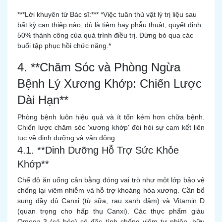
***Lời khuyên từ Bác sĩ:*** *Việc tuân thủ vật lý trị liệu sau
bất kỳ can thiệp nào, dù là tiêm hay phẫu thuật, quyết định
50% thành công của quá trình điều trị. Đừng bỏ qua các
buổi tập phục hồi chức năng.*
4. **Chăm Sóc và Phòng Ngừa
Bệnh Lý Xương Khớp: Chiến Lược
Dài Hạn**
Phòng bệnh luôn hiệu quả và ít tốn kém hơn chữa bệnh.
Chiến lược chăm sóc 'xương khớp' đòi hỏi sự cam kết liên
tục về dinh dưỡng và vận động.
4.1. **Dinh Dưỡng Hỗ Trợ Sức Khỏe
Khớp**
Chế độ ăn uống cân bằng đóng vai trò như một lớp bảo vệ
chống lại viêm nhiễm và hỗ trợ khoáng hóa xương. Cần bổ
sung đầy đủ Canxi (từ sữa, rau xanh đậm) và Vitamin D
(quan trọng cho hấp thụ Canxi). Các thực phẩm giàu
Omega-3 (cá béo) có đặc tính chống viêm tự nhiên, hữu