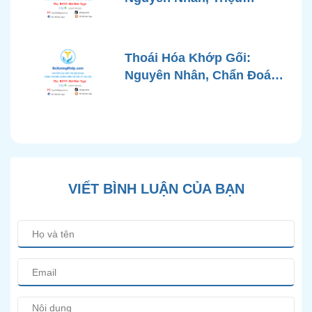
Chứng, Chẩn Đoán và Các
Phương Pháp Điều Trị
Chuẩn Y Khoa
Thoái Hóa Khớp Gối:
Nguyên Nhân, Chẩn Đoán
Chính Xác và Phương
Pháp Điều Trị Bảo Tồn
Hiện Đại
VIẾT BÌNH LUẬN CỦA BẠN