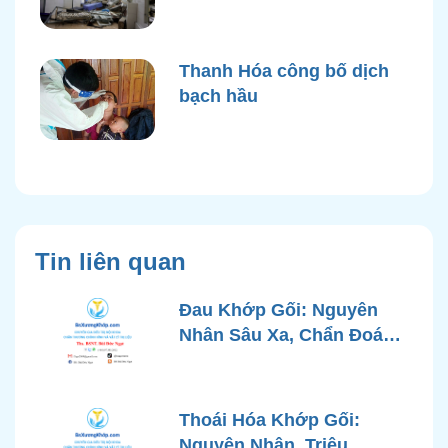
điện nước sau bão Yagi
Thanh Hóa công bố dịch
bạch hầu
Tin liên quan
Đau Khớp Gối: Nguyên
Nhân Sâu Xa, Chẩn Đoán
Chính Xác và Phương
Pháp Điều Trị Tiên Tiến Từ
Góc Nhìn Bác Sĩ Xương
Thoái Hóa Khớp Gối:
Khớp
Nguyên Nhân, Triệu