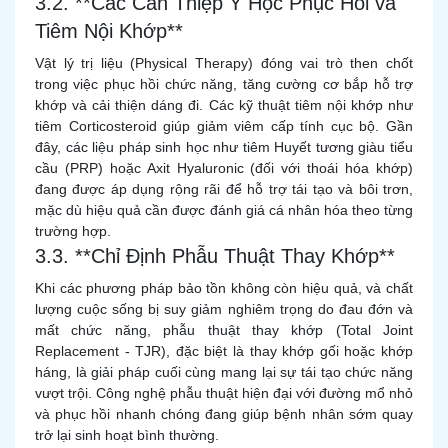
3.2. **Các Can Thiệp Y Học Phục Hồi và
Tiêm Nội Khớp**
Vật lý trị liệu (Physical Therapy) đóng vai trò then chốt
trong việc phục hồi chức năng, tăng cường cơ bắp hỗ trợ
khớp và cải thiện dáng đi. Các kỹ thuật tiêm nội khớp như
tiêm Corticosteroid giúp giảm viêm cấp tính cục bộ. Gần
đây, các liệu pháp sinh học như tiêm Huyết tương giàu tiểu
cầu (PRP) hoặc Axit Hyaluronic (đối với thoái hóa khớp)
đang được áp dụng rộng rãi để hỗ trợ tái tạo và bôi trơn,
mặc dù hiệu quả cần được đánh giá cá nhân hóa theo từng
trường hợp.
3.3. **Chỉ Định Phẫu Thuật Thay Khớp**
Khi các phương pháp bảo tồn không còn hiệu quả, và chất
lượng cuộc sống bị suy giảm nghiêm trọng do đau đớn và
mất chức năng, phẫu thuật thay khớp (Total Joint
Replacement - TJR), đặc biệt là thay khớp gối hoặc khớp
háng, là giải pháp cuối cùng mang lại sự tái tạo chức năng
vượt trội. Công nghệ phẫu thuật hiện đại với đường mổ nhỏ
và phục hồi nhanh chóng đang giúp bệnh nhân sớm quay
trở lại sinh hoạt bình thường.