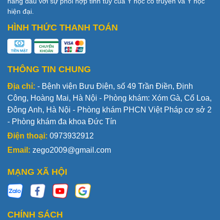
hàng đầu với sự phối hợp tinh túy của Y học cổ truyền và Y học
hiện đại.
HÌNH THỨC THANH TOÁN
THÔNG TIN CHUNG
Địa chỉ:
- Bệnh viện Bưu Điện, số 49 Trần Điền, Định
Công, Hoàng Mai, Hà Nội - Phòng khám: Xóm Gà, Cổ Loa,
Đông Anh, Hà Nội - Phòng khám PHCN Việt Pháp cơ sở 2
- Phòng khám đa khoa Đức Tín
Điện thoại:
0973932912
Email:
zego2009@gmail.com
MẠNG XÃ HỘI
CHÍNH SÁCH