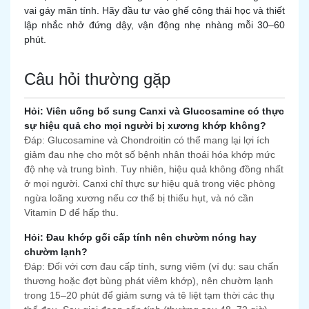
vai gáy mãn tính. Hãy đầu tư vào ghế công thái học và thiết
lập nhắc nhở đứng dậy, vận động nhẹ nhàng mỗi 30–60
phút.
Câu hỏi thường gặp
Hỏi: Viên uống bổ sung Canxi và Glucosamine có thực
sự hiệu quả cho mọi người bị xương khớp không?
Đáp: Glucosamine và Chondroitin có thể mang lại lợi ích
giảm đau nhẹ cho một số bệnh nhân thoái hóa khớp mức
độ nhẹ và trung bình. Tuy nhiên, hiệu quả không đồng nhất
ở mọi người. Canxi chỉ thực sự hiệu quả trong việc phòng
ngừa loãng xương nếu cơ thể bị thiếu hụt, và nó cần
Vitamin D để hấp thu.
Hỏi: Đau khớp gối cấp tính nên chườm nóng hay
chườm lạnh?
Đáp: Đối với cơn đau cấp tính, sưng viêm (ví dụ: sau chấn
thương hoặc đợt bùng phát viêm khớp), nên chườm lạnh
trong 15–20 phút để giảm sưng và tê liệt tạm thời các thụ