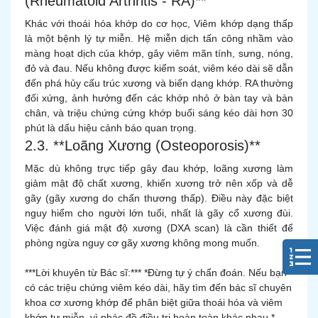
(Rheumatoid Arthritis - RA)**
Khác với thoái hóa khớp do cơ học, Viêm khớp dạng thấp
là một bệnh lý tự miễn. Hệ miễn dịch tấn công nhầm vào
màng hoạt dịch của khớp, gây viêm mãn tính, sưng, nóng,
đỏ và đau. Nếu không được kiểm soát, viêm kéo dài sẽ dẫn
đến phá hủy cấu trúc xương và biến dạng khớp. RA thường
đối xứng, ảnh hưởng đến các khớp nhỏ ở bàn tay và bàn
chân, và triệu chứng cứng khớp buổi sáng kéo dài hơn 30
phút là dấu hiệu cảnh báo quan trọng.
2.3. **Loãng Xương (Osteoporosis)**
Mặc dù không trực tiếp gây đau khớp, loãng xương làm
giảm mật độ chất xương, khiến xương trở nên xốp và dễ
gãy (gãy xương do chấn thương thấp). Điều này đặc biệt
nguy hiểm cho người lớn tuổi, nhất là gãy cổ xương đùi.
Việc đánh giá mật độ xương (DXA scan) là cần thiết để
phòng ngừa nguy cơ gãy xương không mong muốn.
***Lời khuyên từ Bác sĩ:*** *Đừng tự ý chẩn đoán. Nếu bạn
có các triệu chứng viêm kéo dài, hãy tìm đến bác sĩ chuyên
khoa cơ xương khớp để phân biệt giữa thoái hóa và viêm
khớp tự miễn, vì phác đồ điều trị hoàn toàn khác nhau.*