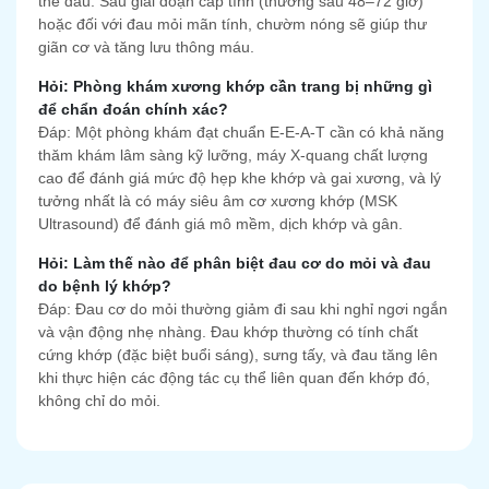
thể đau. Sau giai đoạn cấp tính (thường sau 48–72 giờ)
hoặc đối với đau mỏi mãn tính, chườm nóng sẽ giúp thư
giãn cơ và tăng lưu thông máu.
Hỏi: Phòng khám xương khớp cần trang bị những gì
để chẩn đoán chính xác?
Đáp: Một phòng khám đạt chuẩn E-E-A-T cần có khả năng
thăm khám lâm sàng kỹ lưỡng, máy X-quang chất lượng
cao để đánh giá mức độ hẹp khe khớp và gai xương, và lý
tưởng nhất là có máy siêu âm cơ xương khớp (MSK
Ultrasound) để đánh giá mô mềm, dịch khớp và gân.
Hỏi: Làm thế nào để phân biệt đau cơ do mỏi và đau
do bệnh lý khớp?
Đáp: Đau cơ do mỏi thường giảm đi sau khi nghỉ ngơi ngắn
và vận động nhẹ nhàng. Đau khớp thường có tính chất
cứng khớp (đặc biệt buổi sáng), sưng tấy, và đau tăng lên
khi thực hiện các động tác cụ thể liên quan đến khớp đó,
không chỉ do mỏi.