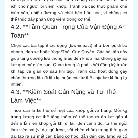
ích cho người bị viêm khớp. Tránh xa các thực phẩm chế
biến sẵn, nhiều đường và chất béo bão hòa, vì chúng có
thể thúc đẩy phản ứng viêm trong cơ thể.
4.2. **Tầm Quan Trọng Của Vận Động An
Toàn**
Chọn các bài tập ít tác động (low-impact) như bơi lội, đi bộ
nhanh, đạp xe hoặc Yoga/Thái Cực Quyền. Các bài tập này
giúp tăng cường lưu thông máu đến khớp mà không gây áp
lực quá mức lên sụn. Quan trọng là phải khởi động kỹ trước
khi tập và giãn cơ sau khi tập. Tránh các hoạt động gây
chấn thương lặp đi lặp lại hoặc các tư thế chịu lực không tự
nhiên.
4.3. **Kiểm Soát Cân Nặng và Tư Thế
Làm Việc**
Thừa cân là kẻ thù số một của khớp gối và háng. Mỗi kg
trọng lượng cơ thể tăng thêm có thể tạo ra áp lực gấp 4
đến 6 lần lên khớp gối khi đi lại. Bên cạnh đó, tư thế ngồi
làm việc sai (ví dụ: gù lưng, vắt chéo chân) trong thời gian
dài tạo ra sự mất cân bằng cơ học, dẫn đến đau lưng và cổ