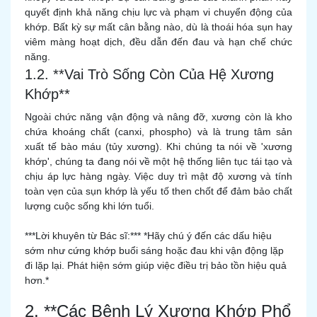
quyết định khả năng chịu lực và phạm vi chuyển động của
khớp. Bất kỳ sự mất cân bằng nào, dù là thoái hóa sụn hay
viêm màng hoạt dịch, đều dẫn đến đau và hạn chế chức
năng.
1.2. **Vai Trò Sống Còn Của Hệ Xương
Khớp**
Ngoài chức năng vận động và nâng đỡ, xương còn là kho
chứa khoáng chất (canxi, phospho) và là trung tâm sản
xuất tế bào máu (tủy xương). Khi chúng ta nói về 'xương
khớp', chúng ta đang nói về một hệ thống liên tục tái tạo và
chịu áp lực hàng ngày. Việc duy trì mật độ xương và tính
toàn vẹn của sụn khớp là yếu tố then chốt để đảm bảo chất
lượng cuộc sống khi lớn tuổi.
***Lời khuyên từ Bác sĩ:*** *Hãy chú ý đến các dấu hiệu
sớm như cứng khớp buổi sáng hoặc đau khi vận động lặp
đi lặp lại. Phát hiện sớm giúp việc điều trị bảo tồn hiệu quả
hơn.*
2. **Các Bệnh Lý Xương Khớp Phổ