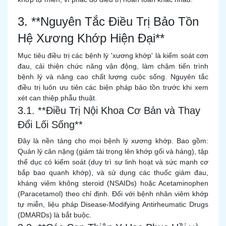
3. **Nguyên Tắc Điều Trị Bảo Tồn
Hệ Xương Khớp Hiện Đại**
Mục tiêu điều trị các bệnh lý 'xương khớp' là kiểm soát cơn
đau, cải thiện chức năng vận động, làm chậm tiến trình
bệnh lý và nâng cao chất lượng cuộc sống. Nguyên tắc
điều trị luôn ưu tiên các biện pháp bảo tồn trước khi xem
xét can thiệp phẫu thuật.
3.1. **Điều Trị Nội Khoa Cơ Bản và Thay
Đổi Lối Sống**
Đây là nền tảng cho mọi bệnh lý xương khớp. Bao gồm:
Quản lý cân nặng (giảm tải trọng lên khớp gối và háng), tập
thể dục có kiểm soát (duy trì sự linh hoạt và sức mạnh cơ
bắp bao quanh khớp), và sử dụng các thuốc giảm đau,
kháng viêm không steroid (NSAIDs) hoặc Acetaminophen
(Paracetamol) theo chỉ định. Đối với bệnh nhân viêm khớp
tự miễn, liệu pháp Disease-Modifying Antirheumatic Drugs
(DMARDs) là bắt buộc.