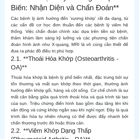
Biến: Nhận Diện và Chẩn Đoán**
Các bệnh lý ảnh hưởng đến 'xương khớp' rất đa dạng, từ
các vấn đề cơ học đơn thuần đến các bệnh lý viêm hệ
thống. Việc chẩn đoán chính xác dựa trên tiền sử bệnh,
thăm khám lâm sàng kỹ lưỡng và các phương tiện chẩn
đoán hình ảnh như X-quang, MRI là vô cùng cần thiết để
đưa ra phác đồ điều trị phù hợp.
2.1. **Thoái Hóa Khớp (Osteoarthritis -
OA)**
Thoái hóa khớp là bệnh lý phổ biến nhất, đặc trưng bởi sự
tổn thương và mất sụn khớp theo thời gian, thường ảnh
hưởng đến khớp gối, háng và cột sống. Cơ chế chính là sự
mất cân bằng giữa quá trình thoái hóa và quá trình tái tạo
của sụn. Triệu chứng điển hình bao gồm đau tăng lên khi
vận động và cứng khớp ngắn sau khi nghỉ ngơi. Đây là quá
trình lão hóa tự nhiên nhưng có thể được đẩy nhanh bởi
chấn thương trước đó hoặc thừa cân.
2.2. **Viêm Khớp Dạng Thấp