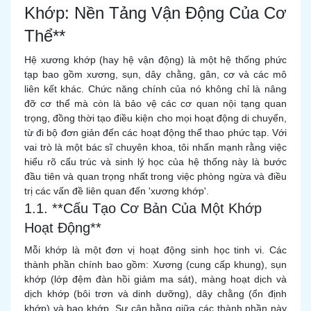
Khớp: Nền Tảng Vận Động Của Cơ
Thể**
Hệ xương khớp (hay hệ vận động) là một hệ thống phức
tạp bao gồm xương, sụn, dây chằng, gân, cơ và các mô
liên kết khác. Chức năng chính của nó không chỉ là nâng
đỡ cơ thể mà còn là bảo vệ các cơ quan nội tạng quan
trọng, đồng thời tạo điều kiện cho mọi hoạt động di chuyển,
từ đi bộ đơn giản đến các hoạt động thể thao phức tạp. Với
vai trò là một bác sĩ chuyên khoa, tôi nhấn mạnh rằng việc
hiểu rõ cấu trúc và sinh lý học của hệ thống này là bước
đầu tiên và quan trọng nhất trong việc phòng ngừa và điều
trị các vấn đề liên quan đến 'xương khớp'.
1.1. **Cấu Tạo Cơ Bản Của Một Khớp
Hoạt Động**
Mỗi khớp là một đơn vị hoạt động sinh học tinh vi. Các
thành phần chính bao gồm: Xương (cung cấp khung), sụn
khớp (lớp đệm đàn hồi giảm ma sát), màng hoạt dịch và
dịch khớp (bôi trơn và dinh dưỡng), dây chằng (ổn định
khớp) và bao khớp. Sự cân bằng giữa các thành phần này