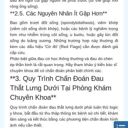
đau khi ngồi cúi gập người về phía trước (tư thế giúp mở
rộng ống sống).
**2.5. Các Nguyên Nhân Ít Gặp Hơn**
Bao gồm trượt đốt sống (spondylolisthesis), viêm khớp
(viêm cột sống dính khớp), hoặc các bệnh lý nghiêm trọng
hơn như nhiễm trùng cột sống, u bướu, hoặc gãy lún đốt
sống do loãng xương. Những trường hợp này thường đi
kèm các dấu hiệu 'Cờ đỏ' (Red Flags) cần được đánh giá
cấp cứu.
Phân biệt giữa đau cơ học thông thường và đau do chèn
ép thần kinh là rất quan trọng. Hãy tham khảo ý kiến bác sĩ
chuyên khoa để có chẩn đoán phân biệt chính xác.
**3. Quy Trình Chẩn Đoán Đau
Thắt Lưng Dưới Tại Phòng Khám
Chuyên Khoa**
Quy trình chẩn đoán đau thắt lưng dưới phải tuân thủ logic
y khoa, bắt đầu từ thu thập thông tin bệnh sử chi tiết, khám
lâm sàng và kết thúc bằng các phương tiện chẩn đoán hình
ảnh nếu cần thiết.