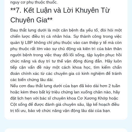
nguy cơ phụ thuộc thuốc.
**7. Kết Luận và Lời Khuyên Từ
Chuyên Gia**
Đau thắt lưng dưới là một căn bệnh đa yếu tố, đòi hỏi một
chiến lược điều trị cá nhân hóa. Sự thành công trong việc
quản lý LBP không chỉ phụ thuộc vào can thiệp y tế mà còn
phụ thuộc rất lớn vào sự chủ động và kiên trì của bản thân
người bệnh trong việc thay đổi lối sống, tập luyện phục hồi
chức năng và duy trì tư thế vận động đúng đắn. Hãy luôn
tiếp cận vấn đề này một cách khoa học, tìm kiếm chẩn
đoán chính xác từ các chuyên gia có kinh nghiệm để tránh
các biến chứng lâu dài.
Nếu cơn đau thắt lưng dưới của bạn đã kéo dài hơn 2 tuần
hoặc kèm theo bất kỳ triệu chứng lan xuống chân nào, hãy
đặt lịch hẹn với bác sĩ chuyên khoa Cơ Xương Khớp hoặc
Cột sống để được đánh giá chuyên sâu, lập kế hoạch điều
trị tối ưu, bảo vệ chức năng vận động lâu dài của bạn.