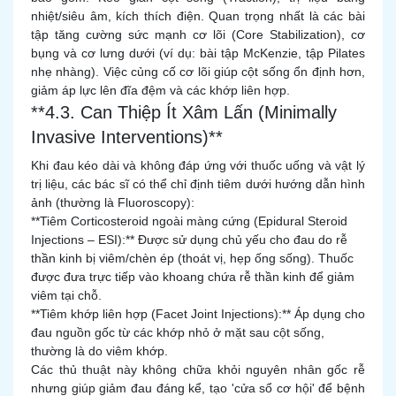
nhiệt/siêu âm, kích thích điện. Quan trọng nhất là các bài
tập tăng cường sức mạnh cơ lõi (Core Stabilization), cơ
bụng và cơ lưng dưới (ví dụ: bài tập McKenzie, tập Pilates
nhẹ nhàng). Việc củng cố cơ lõi giúp cột sống ổn định hơn,
giảm áp lực lên đĩa đệm và các khớp liên hợp.
**4.3. Can Thiệp Ít Xâm Lấn (Minimally
Invasive Interventions)**
Khi đau kéo dài và không đáp ứng với thuốc uống và vật lý
trị liệu, các bác sĩ có thể chỉ định tiêm dưới hướng dẫn hình
ảnh (thường là Fluoroscopy):
**Tiêm Corticosteroid ngoài màng cứng (Epidural Steroid
Injections – ESI):** Được sử dụng chủ yếu cho đau do rễ
thần kinh bị viêm/chèn ép (thoát vị, hẹp ống sống). Thuốc
được đưa trực tiếp vào khoang chứa rễ thần kinh để giảm
viêm tại chỗ.
**Tiêm khớp liên hợp (Facet Joint Injections):** Áp dụng cho
đau nguồn gốc từ các khớp nhỏ ở mặt sau cột sống,
thường là do viêm khớp.
Các thủ thuật này không chữa khỏi nguyên nhân gốc rễ
nhưng giúp giảm đau đáng kể, tạo 'cửa sổ cơ hội' để bệnh