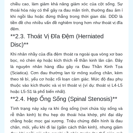
chiều cao, làm giảm khả năng giảm xóc của cột sống. Sự
thoái hóa này có thể gây ra đau mãn tính, thường đau âm ỉ
khi ngồi lâu hoặc đứng thẳng trong thời gian dài. DDD là
tiền đề cho nhiều vấn đề nghiêm trọng hơn như thoát vị đĩa
đệm.
**2.3. Thoát Vị Đĩa Đệm (Herniated
Disc)**
Khi nhân nhầy của đĩa đệm thoát ra ngoài qua vòng xơ bao
bọc, nó chèn ép hoặc kích thích rễ thần kinh lân cận. Đây
là nguyên nhân hàng đầu gây ra Đau Thần Kinh Tọa
(Sciatica). Cơn đau thường lan từ mông xuống chân, kèm
theo tê bì, yếu cơ hoặc rối loạn cảm giác. Mức độ đau phụ
thuộc vào kích thước và vị trí thoát vị (ví dụ: thoát vị L4-L5
hoặc L5-S1 là phổ biến nhất).
**2.4. Hẹp Ống Sống (Spinal Stenosis)**
Tình trạng này xảy ra khi ống sống (nơi chứa tủy sống và
rễ thần kinh) bị thu hẹp do thoái hóa khớp, phì đại dây
chằng hoặc mọc gai xương. Triệu chứng điển hình là đau
chân, mỏi, yếu khi đi lại (giãn cách thần kinh), nhưng giảm