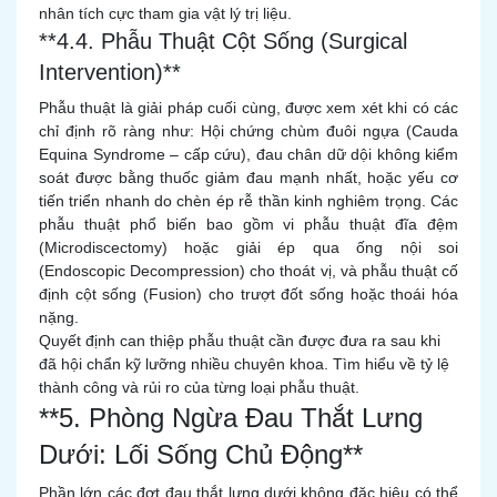
nhân tích cực tham gia vật lý trị liệu.
**4.4. Phẫu Thuật Cột Sống (Surgical
Intervention)**
Phẫu thuật là giải pháp cuối cùng, được xem xét khi có các
chỉ định rõ ràng như: Hội chứng chùm đuôi ngựa (Cauda
Equina Syndrome – cấp cứu), đau chân dữ dội không kiểm
soát được bằng thuốc giảm đau mạnh nhất, hoặc yếu cơ
tiến triển nhanh do chèn ép rễ thần kinh nghiêm trọng. Các
phẫu thuật phổ biến bao gồm vi phẫu thuật đĩa đệm
(Microdiscectomy) hoặc giải ép qua ống nội soi
(Endoscopic Decompression) cho thoát vị, và phẫu thuật cố
định cột sống (Fusion) cho trượt đốt sống hoặc thoái hóa
nặng.
Quyết định can thiệp phẫu thuật cần được đưa ra sau khi
đã hội chẩn kỹ lưỡng nhiều chuyên khoa. Tìm hiểu về tỷ lệ
thành công và rủi ro của từng loại phẫu thuật.
**5. Phòng Ngừa Đau Thắt Lưng
Dưới: Lối Sống Chủ Động**
Phần lớn các đợt đau thắt lưng dưới không đặc hiệu có thể