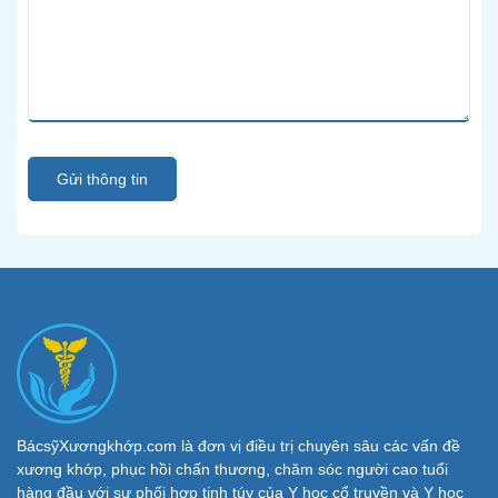
Gửi thông tin
BácsỹXươngkhớp.com là đơn vị điều trị chuyên sâu các vấn đề
xương khớp, phục hồi chấn thương, chăm sóc người cao tuổi
hàng đầu với sự phối hợp tinh túy của Y học cổ truyền và Y học