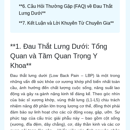
**6. Câu Hỏi Thường Gặp (FAQ) về Đau Thắt
Lưng Dưới**
**7. Kết Luận và Lời Khuyên Từ Chuyên Gia**
**1. Đau Thắt Lưng Dưới: Tổng
Quan và Tầm Quan Trọng Y
Khoa**
Đau thắt lưng dưới (Low Back Pain – LBP) là một trong
những vấn đề sức khỏe cơ xương khớp phổ biến nhất toàn
cầu, ảnh hưởng đến chất lượng cuộc sống, năng suất lao
động và gây ra gánh nặng kinh tế đáng kể. Theo góc nhìn
của bác sĩ xương khớp, vùng thắt lưng (L1-L5) chịu trách
nhiệm nâng đỡ phần lớn trọng lượng cơ thể, đồng thời phải
đảm bảo sự linh hoạt cho các cử động xoay, gập, ưỡn. Sự
phức tạp của cấu trúc giải phẫu này – bao gồm cột sống
(xương, đĩa đệm, dây chằng), cơ, dây thần kinh và các cơ