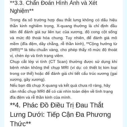
**3.3. Chẩn Đoán Hình Ảnh và Xét
Nghiệm**
Trong đa số trường hợp đau thắt lưng không có dấu hiệu
thần kinh nghiêm trọng, X-quang thường là chỉ định đầu
tiên để đánh giá sự liên tục của xương, độ cong cột sống
và mức độ thoái hóa chung. Tuy nhiên, để đánh giá mô
mềm (đĩa đệm, dây chằng, rễ thần kinh), **Cộng hưởng từ
(MRI)** là tiêu chuẩn vàng, cho phép thấy rõ mức độ thoát
vị, chèn ép và tình trạng viêm.
Chụp cắt lớp vi tính (CT Scan) thường được sử dụng khi
bệnh nhân không thể chụp MRI (ví dụ: có thiết bị kim loại
trong cơ thể) hoặc để đánh giá chi tiết cấu trúc xương (gai
xương, gãy xương).
Nếu bạn đã chụp X-quang và kết quả chưa rõ ràng, hãy
cân nhắc chụp MRI để có cái nhìn toàn diện về tình trạng
đĩa đệm và rễ thần kinh của mình.
**4. Phác Đồ Điều Trị Đau Thắt
Lưng Dưới: Tiếp Cận Đa Phương
Thức**