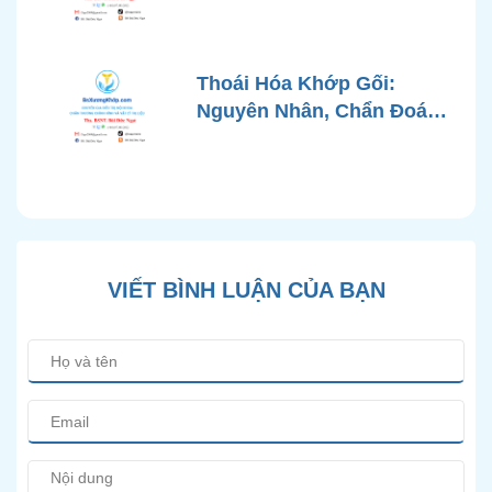
Chứng, Chẩn Đoán và Các
Phương Pháp Điều Trị
Chuẩn Y Khoa
Thoái Hóa Khớp Gối:
Nguyên Nhân, Chẩn Đoán
Chính Xác và Phương
Pháp Điều Trị Bảo Tồn
Hiện Đại
VIẾT BÌNH LUẬN CỦA BẠN