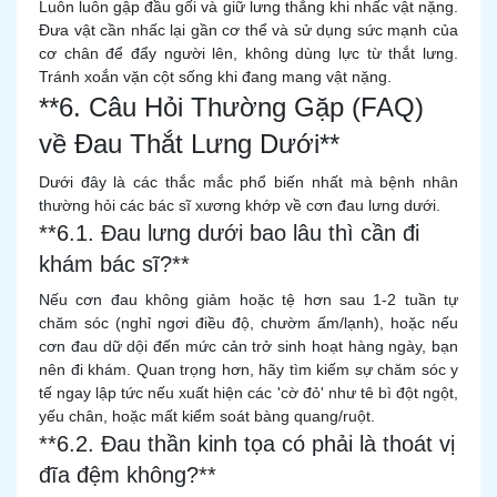
Luôn luôn gập đầu gối và giữ lưng thẳng khi nhấc vật nặng.
Đưa vật cần nhấc lại gần cơ thể và sử dụng sức mạnh của
cơ chân để đẩy người lên, không dùng lực từ thắt lưng.
Tránh xoắn vặn cột sống khi đang mang vật nặng.
**6. Câu Hỏi Thường Gặp (FAQ)
về Đau Thắt Lưng Dưới**
Dưới đây là các thắc mắc phổ biến nhất mà bệnh nhân
thường hỏi các bác sĩ xương khớp về cơn đau lưng dưới.
**6.1. Đau lưng dưới bao lâu thì cần đi
khám bác sĩ?**
Nếu cơn đau không giảm hoặc tệ hơn sau 1-2 tuần tự
chăm sóc (nghỉ ngơi điều độ, chườm ấm/lạnh), hoặc nếu
cơn đau dữ dội đến mức cản trở sinh hoạt hàng ngày, bạn
nên đi khám. Quan trọng hơn, hãy tìm kiếm sự chăm sóc y
tế ngay lập tức nếu xuất hiện các 'cờ đỏ' như tê bì đột ngột,
yếu chân, hoặc mất kiểm soát bàng quang/ruột.
**6.2. Đau thần kinh tọa có phải là thoát vị
đĩa đệm không?**