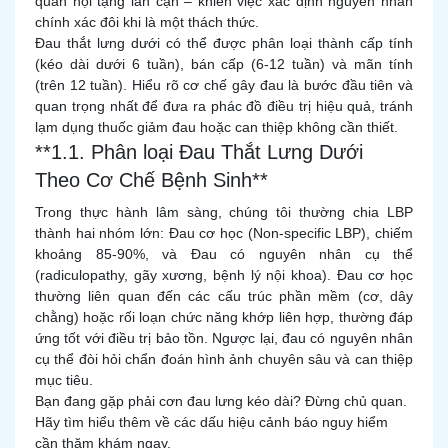
quan nội tạng lân cận – khiến việc xác định nguyên nhân
chính xác đôi khi là một thách thức.
Đau thắt lưng dưới có thể được phân loại thành cấp tính
(kéo dài dưới 6 tuần), bán cấp (6-12 tuần) và mãn tính
(trên 12 tuần). Hiểu rõ cơ chế gây đau là bước đầu tiên và
quan trọng nhất để đưa ra phác đồ điều trị hiệu quả, tránh
lạm dụng thuốc giảm đau hoặc can thiệp không cần thiết.
**1.1. Phân loại Đau Thắt Lưng Dưới
Theo Cơ Chế Bệnh Sinh**
Trong thực hành lâm sàng, chúng tôi thường chia LBP
thành hai nhóm lớn: Đau cơ học (Non-specific LBP), chiếm
khoảng 85-90%, và Đau có nguyên nhân cụ thể
(radiculopathy, gãy xương, bệnh lý nội khoa). Đau cơ học
thường liên quan đến các cấu trúc phần mềm (cơ, dây
chằng) hoặc rối loạn chức năng khớp liên hợp, thường đáp
ứng tốt với điều trị bảo tồn. Ngược lại, đau có nguyên nhân
cụ thể đòi hỏi chẩn đoán hình ảnh chuyên sâu và can thiệp
mục tiêu.
Bạn đang gặp phải cơn đau lưng kéo dài? Đừng chủ quan.
Hãy tìm hiểu thêm về các dấu hiệu cảnh báo nguy hiểm
cần thăm khám ngay.