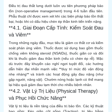
Điều trị đau thắt lưng dưới luôn ưu tiên phương pháp bảo
tồn (non-operative management) trong 4-6 tuần đầu tiên.
Phẫu thuật chỉ được xem xét khi các biện pháp bảo tồn thất
bại, hoặc khi có dấu hiệu chèn ép thần kinh tiến triển nặng.
**4.1. Giai Đoạn Cấp Tính: Kiểm Soát Đau
và Viêm**
Trong những ngày đầu, mục tiêu là giảm co thắt cơ và kiểm
soát phản ứng viêm. Thuốc được sử dụng bao gồm thuốc
chống viêm không steroid (NSAIDs), thuốc giãn cơ và đôi
khi là thuốc giảm đau thần kinh (nếu có chèn ép rễ). Mặc
dù trước đây khuyến cáo nghỉ ngơi tuyệt đối, các hướng
dẫn hiện đại nhấn mạnh việc **duy trì mức độ vận động
nhẹ nhàng** và tránh các hoạt động gây đau nặng (như
gập người, nâng vật). Chườm nóng hoặc lạnh có thể mang
lại hiệu quả giảm đau tạm thời cho nhiều bệnh nhân.
**4.2. Vật Lý Trị Liệu (Physical Therapy)
và Phục Hồi Chức Năng**
Vật lý trị liệu là nền tảng của điều trị bảo tồn. Các kỹ thuật
bao gồm: Kéo giãn cột sống (Traction), trị liệu bằng