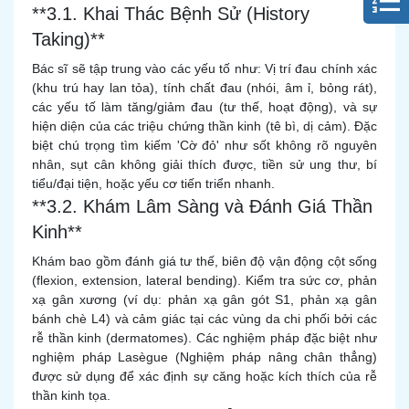
**3.1. Khai Thác Bệnh Sử (History
Taking)**
Bác sĩ sẽ tập trung vào các yếu tố như: Vị trí đau chính xác
(khu trú hay lan tỏa), tính chất đau (nhói, âm ỉ, bỏng rát),
các yếu tố làm tăng/giảm đau (tư thế, hoạt động), và sự
hiện diện của các triệu chứng thần kinh (tê bì, dị cảm). Đặc
biệt chú trọng tìm kiếm 'Cờ đỏ' như sốt không rõ nguyên
nhân, sụt cân không giải thích được, tiền sử ung thư, bí
tiểu/đại tiện, hoặc yếu cơ tiến triển nhanh.
**3.2. Khám Lâm Sàng và Đánh Giá Thần
Kinh**
Khám bao gồm đánh giá tư thế, biên độ vận động cột sống
(flexion, extension, lateral bending). Kiểm tra sức cơ, phản
xạ gân xương (ví dụ: phản xạ gân gót S1, phản xạ gân
bánh chè L4) và cảm giác tại các vùng da chi phối bởi các
rễ thần kinh (dermatomes). Các nghiệm pháp đặc biệt như
nghiệm pháp Lasègue (Nghiệm pháp nâng chân thẳng)
được sử dụng để xác định sự căng hoặc kích thích của rễ
thần kinh tọa.