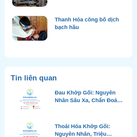
điện nước sau bão Yagi
Thanh Hóa công bố dịch
bạch hầu
Tin liên quan
Đau Khớp Gối: Nguyên
Nhân Sâu Xa, Chẩn Đoán
Chính Xác và Phương
Pháp Điều Trị Tiên Tiến Từ
Góc Nhìn Bác Sĩ Xương
Thoái Hóa Khớp Gối:
Khớp
Nguyên Nhân, Triệu