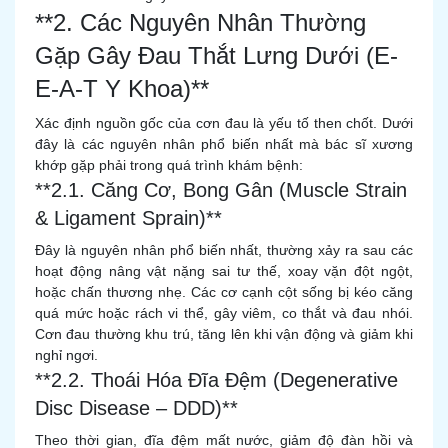
**2. Các Nguyên Nhân Thường
Gặp Gây Đau Thắt Lưng Dưới (E-
E-A-T Y Khoa)**
Xác định nguồn gốc của cơn đau là yếu tố then chốt. Dưới
đây là các nguyên nhân phổ biến nhất mà bác sĩ xương
khớp gặp phải trong quá trình khám bệnh:
**2.1. Căng Cơ, Bong Gân (Muscle Strain
& Ligament Sprain)**
Đây là nguyên nhân phổ biến nhất, thường xảy ra sau các
hoạt động nâng vật nặng sai tư thế, xoay vặn đột ngột,
hoặc chấn thương nhẹ. Các cơ cạnh cột sống bị kéo căng
quá mức hoặc rách vi thể, gây viêm, co thắt và đau nhói.
Cơn đau thường khu trú, tăng lên khi vận động và giảm khi
nghỉ ngơi.
**2.2. Thoái Hóa Đĩa Đệm (Degenerative
Disc Disease – DDD)**
Theo thời gian, đĩa đệm mất nước, giảm độ đàn hồi và