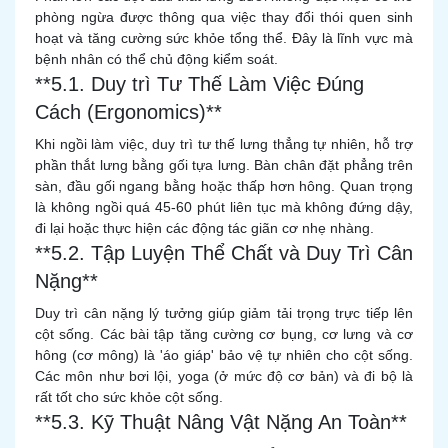
phòng ngừa được thông qua việc thay đổi thói quen sinh
hoạt và tăng cường sức khỏe tổng thể. Đây là lĩnh vực mà
bệnh nhân có thể chủ động kiểm soát.
**5.1. Duy trì Tư Thế Làm Việc Đúng
Cách (Ergonomics)**
Khi ngồi làm việc, duy trì tư thế lưng thẳng tự nhiên, hỗ trợ
phần thắt lưng bằng gối tựa lưng. Bàn chân đặt phẳng trên
sàn, đầu gối ngang bằng hoặc thấp hơn hông. Quan trọng
là không ngồi quá 45-60 phút liên tục mà không đứng dậy,
đi lại hoặc thực hiện các động tác giãn cơ nhẹ nhàng.
**5.2. Tập Luyện Thể Chất và Duy Trì Cân
Nặng**
Duy trì cân nặng lý tưởng giúp giảm tải trọng trực tiếp lên
cột sống. Các bài tập tăng cường cơ bụng, cơ lưng và cơ
hông (cơ mông) là 'áo giáp' bảo vệ tự nhiên cho cột sống.
Các môn như bơi lội, yoga (ở mức độ cơ bản) và đi bộ là
rất tốt cho sức khỏe cột sống.
**5.3. Kỹ Thuật Nâng Vật Nặng An Toàn**