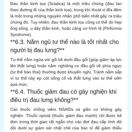
Đau thần kinh tọa (Sciatica) là một triệu chứng (đau lan
theo đường đi của thần kinh tọa), trong khi thoát vị đĩa đệm
là một trong những nguyên nhân phổ biến nhất gây ra triệu
chứng đó. Tuy nhiên, đau thần kinh tọa cũng có thể do hẹp
ống sống, u dây thần kinh, hoặc căng cơ hình lê (Piriformis
Syndrome).
**6.3. Nằm ngủ tư thế nào là tốt nhất cho
người bị đau lưng?**
Tư thế nằm ngửa với gối kê dưới đầu gối (giúp giảm áp lực
lên thắt lưng) hoặc nằm nghiêng co đầu gối về phía ngực
(tư thế bào thai) thường được khuyến nghị. Tránh nằm sấp
vì tư thế này ép cột sống cổ và thắt lưng vào tư thế ưỡn
quá mức.
**6.4. Thuốc giảm đau có gây nghiện khi
điều trị đau lưng không?**
Các thuốc chống viêm NSAIDs và giãn cơ không gây
nghiện. Thuốc opioid (thuốc giảm đau mạnh) chỉ được kê
đơn trong thời gian rất ngắn cho các đợt đau cấp tính dữ
dội dưới sự giám sát chặt chẽ của bác sĩ để giảm thiểu