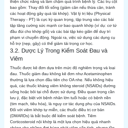
thiện chức năng và làm chậm quá trình bệnh lý. Các trụ cột
bao gồm: Thay đổi lối sống (giảm cân nếu thừa cân, tránh
các hoạt động gây quá tải khớp). Vật lý trị liệu (Physical
Therapy - PT) là cực kỳ quan trọng, tập trung vào các bài
tập tăng cường sức mạnh cơ bao quanh khớp (ví dụ: cơ tứ
đầu đùi cho khớp gối) và các bài tập kéo giãn để duy trì
phạm vi chuyển động. Ngoài ra, việc sử dụng các dụng cụ
hỗ trợ (nẹp, gậy) có thể giảm tải trọng cơ học.
3.2. Dược Lý Trong Kiểm Soát Đau và
Viêm
Thuốc được kê đơn dựa trên mức độ nghiêm trọng và loại
đau. Thuốc giảm đau không kê đơn như Acetaminophen
thường là lựa chọn đầu tiên cho OA nhẹ. Nếu không hiệu
quả, các thuốc kháng viêm không steroid (NSAIDs) đường
uống hoặc bôi tại chỗ được sử dụng. Điều quan trọng cần
lưu ý, đặc biệt với bệnh nhân lớn tuổi hoặc có bệnh nền
(tim mạch, tiêu hóa), là nguy cơ tác dụng phụ của NSAIDs.
Đối với viêm khớp tự miễn, các thuốc điều trị cơ bản
(DMARDs) là bắt buộc để kiểm soát bệnh. Tiêm
Corticosteroid nội khớp là một lựa chọn hiệu quả nhanh
chóng cho những đợt bùng phát viêm cấp tính, nhưng tần