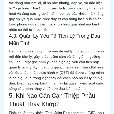
tác động như bơi lội, đi bộ nhẹ nhàng, đạp xe, và đặc biệt
là Yoga hoặc Thái Cực Quyền, là lý tưởng để duy trì sự linh
hoạt và tăng cường sự ổn định cơ học của khớp mà không
gây áp lực quá mức. Việc duy trì cân nặng hợp lý là chiến
lược phòng ngừa thoái hóa khớp hiệu quả nhất mà bệnh
nhân có thể tự thực hiện.
4.3. Quản Lý Yếu Tố Tâm Lý Trong Đau
Mãn Tính
Đau mãn tính không chỉ là vấn đề vật lý; nó tác động mạnh
mẽ đến tâm lý, gây lo âu, trầm cảm và làm giảm ngưỡng
chịu đau. Một góc nhìn y khoa hiện đại yêu cầu tích hợp
quản lý tâm lý. Kỹ thuật thư giãn, chánh niệm (mindfulness)
và liệu pháp nhận thức hành vi (CBT) đã được chứng minh
là có hiệu quả trong việc thay đổi cách não bộ xử lý tín hiệu
đau. Điều này giúp bệnh nhân lấy lại quyền kiểm soát cuộc
sống của mình, thay vì để cơn đau kiểm soát họ.
5. Khi Nào Cần Can Thiệp Phẫu
Thuật Thay Khớp?
Phẫu thuật thay khớp (Total Joint Replacement - TJR), như