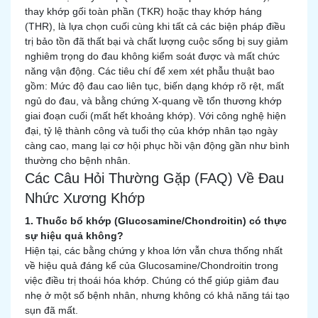
thay khớp gối toàn phần (TKR) hoặc thay khớp háng
(THR), là lựa chọn cuối cùng khi tất cả các biện pháp điều
trị bảo tồn đã thất bại và chất lượng cuộc sống bị suy giảm
nghiêm trọng do đau không kiểm soát được và mất chức
năng vận động. Các tiêu chí để xem xét phẫu thuật bao
gồm: Mức độ đau cao liên tục, biến dạng khớp rõ rệt, mất
ngủ do đau, và bằng chứng X-quang về tổn thương khớp
giai đoạn cuối (mất hết khoảng khớp). Với công nghệ hiện
đại, tỷ lệ thành công và tuổi thọ của khớp nhân tạo ngày
càng cao, mang lại cơ hội phục hồi vận động gần như bình
thường cho bệnh nhân.
Các Câu Hỏi Thường Gặp (FAQ) Về Đau
Nhức Xương Khớp
1. Thuốc bổ khớp (Glucosamine/Chondroitin) có thực
sự hiệu quả không?
Hiện tại, các bằng chứng y khoa lớn vẫn chưa thống nhất
về hiệu quả đáng kể của Glucosamine/Chondroitin trong
việc điều trị thoái hóa khớp. Chúng có thể giúp giảm đau
nhẹ ở một số bệnh nhân, nhưng không có khả năng tái tạo
sụn đã mất.