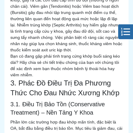
khớp, gây ra các cơn đau cấp tính dữ dội (thường ở ngón
chân cái). Viêm gân (Tendonitis) hoặc Viêm bao hoạt dịch
(Bursitis) gây đau nhói tập trung quanh một điểm cụ thể,
thường liên quan đến hoạt động quá mức hoặc lặp đi lặp
lại. Nhiễm trùng khớp (Septic Arthritis) tuy hiếm gặp nhưng
là tình trạng cấp cứu y khoa, gây đau dữ dội, sốt cao và
sưng tấy nhanh chóng. Việc phân biệt rõ ràng các nguyên
nhân này giúp lựa chọn kháng sinh, thuốc kháng viêm hoặc
thuốc kiểm soát axit uric kịp thời.
Bạn có đang gặp phải tình trạng cứng khớp buổi sáng kéo
dài? Hãy chia sẻ chi tiết triệu chứng của bạn với chúng tôi
để xác định xem bạn thuộc nhóm bệnh lý thoái hóa hay
viêm nhiễm.
3. Phác Đồ Điều Trị Đa Phương
Thức Cho Đau Nhức Xương Khớp
3.1. Điều Trị Bảo Tồn (Conservative
Treatment) – Nền Tảng Y Khoa
Phần lớn các trường hợp đau khớp mãn tính, đặc biệt là
OA, bắt đầu bằng điều trị bảo tồn. Mục tiêu là giảm đau, cải