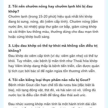
2. Tôi nên chườm nóng hay chườm lạnh khi bị đau
khớp?
Chườm lạnh (trong 15-20 phút) hiệu quả nhất khi khớp
đang bị sưng, nóng, đỏ (viêm cấp tính). Chườm nóng (tắm
nước ấm, túi nhiệt) giúp thư giãn cơ bắp, giảm cứng khớp
và cải thiện lưu thông máu, thường dùng cho đau mạn tính
hoặc cứng khớp buổi sáng.
3. Liệu đau khớp có thể tự khỏi mà không cần điều trị
không?
Đau khớp do viêm cấp tính (ví dụ: viêm gân nhẹ) có thể tự
khỏi. Tuy nhiên, các bệnh lý mãn tính như Thoái hóa khớp
hay Viêm khớp dạng thấp là bệnh tiến triển, cần được quản
lý tích cực bởi bác sĩ để ngăn ngừa tổn thương vĩnh viễn.
4. Tôi cần kiêng loại thực phẩm nào nếu bị Gout?
Bệnh nhân Gout cần hạn chế tối đa rượu bia (đặc biệt là
bia), nội tạng động vật, thịt đỏ, và hải sản có vỏ. Uống đủ
nước lọc là điều cần thiết để tăng đào thải axit uric.
Đau nhức xương khớp mãn tính là một hành trình dài cần