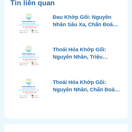
Tin liên quan
Đau Khớp Gối: Nguyên
Nhân Sâu Xa, Chẩn Đoán
Chính Xác và Phương
Pháp Điều Trị Tiên Tiến Từ
Góc Nhìn Bác Sĩ Xương
Thoái Hóa Khớp Gối:
Khớp
Nguyên Nhân, Triệu
Chứng, Chẩn Đoán và Các
Phương Pháp Điều Trị
Chuẩn Y Khoa
Thoái Hóa Khớp Gối:
Nguyên Nhân, Chẩn Đoán
Chính Xác và Phương
Pháp Điều Trị Bảo Tồn
Hiện Đại