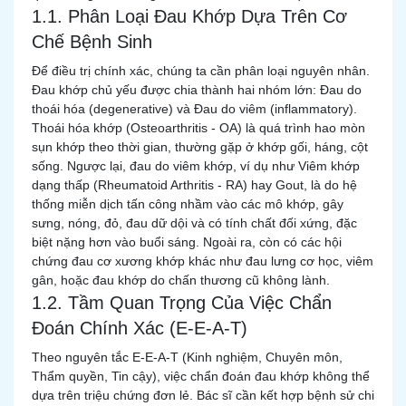
1.1. Phân Loại Đau Khớp Dựa Trên Cơ
Chế Bệnh Sinh
Để điều trị chính xác, chúng ta cần phân loại nguyên nhân.
Đau khớp chủ yếu được chia thành hai nhóm lớn: Đau do
thoái hóa (degenerative) và Đau do viêm (inflammatory).
Thoái hóa khớp (Osteoarthritis - OA) là quá trình hao mòn
sụn khớp theo thời gian, thường gặp ở khớp gối, háng, cột
sống. Ngược lại, đau do viêm khớp, ví dụ như Viêm khớp
dạng thấp (Rheumatoid Arthritis - RA) hay Gout, là do hệ
thống miễn dịch tấn công nhầm vào các mô khớp, gây
sưng, nóng, đỏ, đau dữ dội và có tính chất đối xứng, đặc
biệt nặng hơn vào buổi sáng. Ngoài ra, còn có các hội
chứng đau cơ xương khớp khác như đau lưng cơ học, viêm
gân, hoặc đau khớp do chấn thương cũ không lành.
1.2. Tầm Quan Trọng Của Việc Chẩn
Đoán Chính Xác (E-E-A-T)
Theo nguyên tắc E-E-A-T (Kinh nghiệm, Chuyên môn,
Thẩm quyền, Tin cậy), việc chẩn đoán đau khớp không thể
dựa trên triệu chứng đơn lẻ. Bác sĩ cần kết hợp bệnh sử chi