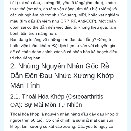
tiết (khi nào đau, cường độ, yếu tố tăng/giảm đau), khám
thực thể (sờ nắn, đo tầm vận động, tìm dấu hiệu viêm) và
các xét nghiệm hỗ trợ như X-quang, MRI, hoặc xét nghiệm
máu (tìm dấu ấn viêm như CRP, RF, Anti-CCP). Một chẩn
đoán sai có thể dẫn đến việc điều trị không hiệu quả, làm
bệnh tiến triển nặng hơn.
Bạn đang lo lắng về những cơn đau dai dẳng? Đừng trì
hoãn việc thăm khám. Đặt lịch hẹn tư vấn với chuyên gia
để có chẩn đoán chính xác và cá nhân hóa kế hoạch điều
trị cho riêng bạn.
2. Những Nguyên Nhân Gốc Rễ
Dẫn Đến Đau Nhức Xương Khớp
Mãn Tính
2.1. Thoái Hóa Khớp (Osteoarthritis -
OA): Sự Mài Mòn Tự Nhiên
Thoái hóa khớp là nguyên nhân hàng đầu gây đau khớp ở
người trên 50 tuổi. Cơ chế chính là sự mất mát dần sụn
khớp, làm xương cọ xát vào xương. Các yếu tố nguy cơ