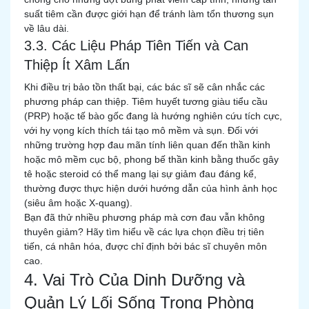
suất tiêm cần được giới hạn để tránh làm tổn thương sụn
về lâu dài.
3.3. Các Liệu Pháp Tiên Tiến và Can
Thiệp Ít Xâm Lấn
Khi điều trị bảo tồn thất bại, các bác sĩ sẽ cân nhắc các
phương pháp can thiệp. Tiêm huyết tương giàu tiểu cầu
(PRP) hoặc tế bào gốc đang là hướng nghiên cứu tích cực,
với hy vọng kích thích tái tạo mô mềm và sụn. Đối với
những trường hợp đau mãn tính liên quan đến thần kinh
hoặc mô mềm cục bộ, phong bế thần kinh bằng thuốc gây
tê hoặc steroid có thể mang lại sự giảm đau đáng kể,
thường được thực hiện dưới hướng dẫn của hình ảnh học
(siêu âm hoặc X-quang).
Bạn đã thử nhiều phương pháp mà cơn đau vẫn không
thuyên giảm? Hãy tìm hiểu về các lựa chọn điều trị tiên
tiến, cá nhân hóa, được chỉ định bởi bác sĩ chuyên môn
cao.
4. Vai Trò Của Dinh Dưỡng và
Quản Lý Lối Sống Trong Phòng