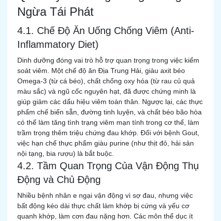
Ngừa Tái Phát
4.1. Chế Độ Ăn Uống Chống Viêm (Anti-
Inflammatory Diet)
Dinh dưỡng đóng vai trò hỗ trợ quan trọng trong việc kiểm
soát viêm. Một chế độ ăn Địa Trung Hải, giàu axit béo
Omega-3 (từ cá béo), chất chống oxy hóa (từ rau củ quả
màu sắc) và ngũ cốc nguyên hạt, đã được chứng minh là
giúp giảm các dấu hiệu viêm toàn thân. Ngược lại, các thực
phẩm chế biến sẵn, đường tinh luyện, và chất béo bão hòa
có thể làm tăng tình trạng viêm mạn tính trong cơ thể, làm
trầm trọng thêm triệu chứng đau khớp. Đối với bệnh Gout,
việc hạn chế thực phẩm giàu purine (như thịt đỏ, hải sản
nội tạng, bia rượu) là bắt buộc.
4.2. Tầm Quan Trọng Của Vận Động Thụ
Động và Chủ Động
Nhiều bệnh nhân e ngại vận động vì sợ đau, nhưng việc
bất động kéo dài thực chất làm khớp bị cứng và yếu cơ
quanh khớp, làm cơn đau nặng hơn. Các môn thể dục ít