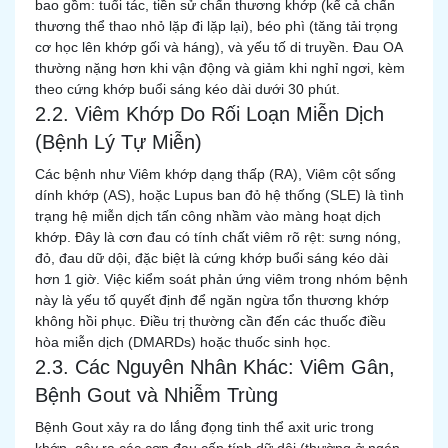
bao gồm: tuổi tác, tiền sử chấn thương khớp (kể cả chấn
thương thể thao nhỏ lặp đi lặp lại), béo phì (tăng tải trọng
cơ học lên khớp gối và háng), và yếu tố di truyền. Đau OA
thường nặng hơn khi vận động và giảm khi nghỉ ngơi, kèm
theo cứng khớp buổi sáng kéo dài dưới 30 phút.
2.2. Viêm Khớp Do Rối Loạn Miễn Dịch
(Bệnh Lý Tự Miễn)
Các bệnh như Viêm khớp dạng thấp (RA), Viêm cột sống
dính khớp (AS), hoặc Lupus ban đỏ hệ thống (SLE) là tình
trạng hệ miễn dịch tấn công nhầm vào màng hoạt dịch
khớp. Đây là cơn đau có tính chất viêm rõ rệt: sưng nóng,
đỏ, đau dữ dội, đặc biệt là cứng khớp buổi sáng kéo dài
hơn 1 giờ. Việc kiểm soát phản ứng viêm trong nhóm bệnh
này là yếu tố quyết định để ngăn ngừa tổn thương khớp
không hồi phục. Điều trị thường cần đến các thuốc điều
hòa miễn dịch (DMARDs) hoặc thuốc sinh học.
2.3. Các Nguyên Nhân Khác: Viêm Gân,
Bệnh Gout và Nhiễm Trùng
Bệnh Gout xảy ra do lắng đọng tinh thể axit uric trong