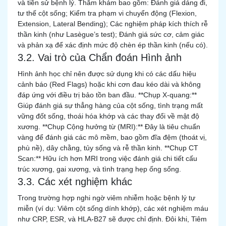
và tiền sử bệnh lý. Thăm khám bao gồm: Đánh giá dáng đi,
tư thế cột sống; Kiểm tra phạm vi chuyển động (Flexion,
Extension, Lateral Bending); Các nghiệm pháp kích thích rễ
thần kinh (như Lasègue’s test); Đánh giá sức cơ, cảm giác
và phản xạ để xác định mức độ chèn ép thần kinh (nếu có).
3.2. Vai trò của Chẩn đoán Hình ảnh
Hình ảnh học chỉ nên được sử dụng khi có các dấu hiệu
cảnh báo (Red Flags) hoặc khi cơn đau kéo dài và không
đáp ứng với điều trị bảo tồn ban đầu. **Chụp X-quang:**
Giúp đánh giá sự thẳng hàng của cột sống, tình trạng mất
vững đốt sống, thoái hóa khớp và các thay đổi về mật độ
xương. **Chụp Cộng hưởng từ (MRI):** Đây là tiêu chuẩn
vàng để đánh giá các mô mềm, bao gồm đĩa đệm (thoát vị,
phù nề), dây chằng, tủy sống và rễ thần kinh. **Chụp CT
Scan:** Hữu ích hơn MRI trong việc đánh giá chi tiết cấu
trúc xương, gai xương, và tình trạng hẹp ống sống.
3.3. Các xét nghiệm khác
Trong trường hợp nghi ngờ viêm nhiễm hoặc bệnh lý tự
miễn (ví dụ: Viêm cột sống dính khớp), các xét nghiệm máu
như CRP, ESR, và HLA-B27 sẽ được chỉ định. Đôi khi, Tiêm