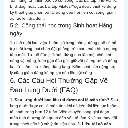
'đai nâng' tự nhiên bảo vệ cột sống. Các bài tập như Plank,
Bird-dog, hoặc các bài tập Pilates/Yoga được thiết kế đúng
kỹ thuật giúp phân bổ tải trọng đều hơn lên cột sống, giảm
áp lực lên đĩa đệm.
5.2. Công thái học trong Sinh hoạt Hàng
ngày
Tư thế ngồi làm việc: Luôn giữ lưng thẳng, dùng ghế có hỗ
trợ thắt lưng, hai chân đặt phẳng trên sàn, màn hình ngang
tầm mắt. Tư thế đứng: Tránh đứng quá lâu một chỗ; khi
nâng vật nặng, luôn gập đầu gối, giữ vật sát người và dùng
lực từ chân chứ không dùng lưng. Kiểm soát cân nặng hợp
lý cũng giảm đáng kể áp lực nén lên cột sống.
6. Các Câu Hỏi Thường Gặp Về
Đau Lưng Dưới (FAQ)
1. Đau lưng dưới bao lâu thì được coi là mãn tính?
Đau
lưng dưới được coi là mãn tính khi nó kéo dài liên tục hoặc
tái phát trong hơn 12 tuần. Việc chuyển sang giai đoạn
mãn tính thường liên quan đến yếu tố tâm lý và sự thay đổi
trong cách não bộ xử lý tín hiệu đau.
2. Liệu tôi có cần