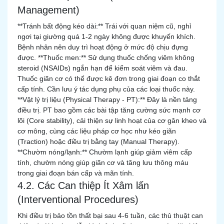
Management)
**Tránh bất động kéo dài:** Trái với quan niệm cũ, nghỉ
ngơi tại giường quá 1-2 ngày không được khuyến khích.
Bệnh nhân nên duy trì hoạt động ở mức độ chịu đựng
được. **Thuốc men:** Sử dụng thuốc chống viêm không
steroid (NSAIDs) ngắn hạn để kiểm soát viêm và đau.
Thuốc giãn cơ có thể được kê đơn trong giai đoạn co thắt
cấp tính. Cần lưu ý tác dụng phụ của các loại thuốc này.
**Vật lý trị liệu (Physical Therapy - PT):** Đây là nền tảng
điều trị. PT bao gồm các bài tập tăng cường sức mạnh cơ
lõi (Core stability), cải thiện sự linh hoạt của cơ gân kheo và
cơ mông, cùng các liệu pháp cơ học như kéo giãn
(Traction) hoặc điều trị bằng tay (Manual Therapy).
**Chườm nóng/lạnh:** Chườm lạnh giúp giảm viêm cấp
tính, chườm nóng giúp giãn cơ và tăng lưu thông máu
trong giai đoạn bán cấp và mãn tính.
4.2. Các Can thiệp Ít Xâm lấn
(Interventional Procedures)
Khi điều trị bảo tồn thất bại sau 4-6 tuần, các thủ thuật can