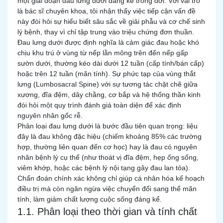
một giai đoạn đau lưng dưới đáng kể trong đời. Với vai trò
là bác sĩ chuyên khoa, tôi nhận thấy việc tiếp cận vấn đề
này đòi hỏi sự hiểu biết sâu sắc về giải phẫu và cơ chế sinh
lý bệnh, thay vì chỉ tập trung vào triệu chứng đơn thuần.
Đau lưng dưới được định nghĩa là cảm giác đau hoặc khó
chịu khu trú ở vùng từ nếp lằn mông trên đến nếp gấp
sườn dưới, thường kéo dài dưới 12 tuần (cấp tính/bán cấp)
hoặc trên 12 tuần (mãn tính). Sự phức tạp của vùng thắt
lưng (Lumbosacral Spine) với sự tương tác chặt chẽ giữa
xương, đĩa đệm, dây chằng, cơ bắp và hệ thống thần kinh
đòi hỏi một quy trình đánh giá toàn diện để xác định
nguyên nhân gốc rễ.
Phân loại đau lưng dưới là bước đầu tiên quan trọng: liệu
đây là đau không đặc hiệu (chiếm khoảng 85% các trường
hợp, thường liên quan đến cơ học) hay là đau có nguyên
nhân bệnh lý cụ thể (như thoát vị đĩa đệm, hẹp ống sống,
viêm khớp, hoặc các bệnh lý nội tạng gây đau lan tỏa).
Chẩn đoán chính xác không chỉ giúp cá nhân hóa kế hoạch
điều trị mà còn ngăn ngừa việc chuyển đổi sang thể mãn
tính, làm giảm chất lượng cuộc sống đáng kể.
1.1. Phân loại theo thời gian và tính chất