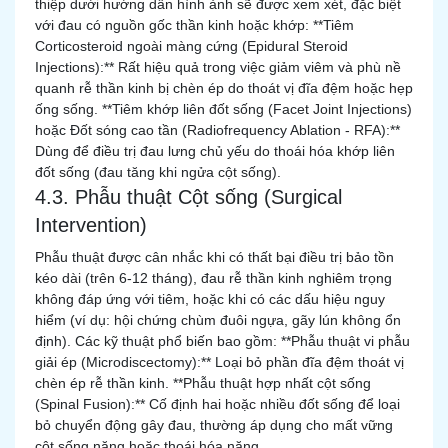
thiệp dưới hướng dẫn hình ảnh sẽ được xem xét, đặc biệt
với đau có nguồn gốc thần kinh hoặc khớp: **Tiêm
Corticosteroid ngoài màng cứng (Epidural Steroid
Injections):** Rất hiệu quả trong việc giảm viêm và phù nề
quanh rễ thần kinh bị chèn ép do thoát vị đĩa đệm hoặc hẹp
ống sống. **Tiêm khớp liên đốt sống (Facet Joint Injections)
hoặc Đốt sóng cao tần (Radiofrequency Ablation - RFA):**
Dùng để điều trị đau lưng chủ yếu do thoái hóa khớp liên
đốt sống (đau tăng khi ngửa cột sống).
4.3. Phẫu thuật Cột sống (Surgical
Intervention)
Phẫu thuật được cân nhắc khi có thất bại điều trị bảo tồn
kéo dài (trên 6-12 tháng), đau rễ thần kinh nghiêm trọng
không đáp ứng với tiêm, hoặc khi có các dấu hiệu nguy
hiểm (ví dụ: hội chứng chùm đuôi ngựa, gãy lún không ổn
định). Các kỹ thuật phổ biến bao gồm: **Phẫu thuật vi phẫu
giải ép (Microdiscectomy):** Loại bỏ phần đĩa đệm thoát vị
chèn ép rễ thần kinh. **Phẫu thuật hợp nhất cột sống
(Spinal Fusion):** Cố định hai hoặc nhiều đốt sống để loại
bỏ chuyển động gây đau, thường áp dụng cho mất vững
cột sống nặng hoặc thoái hóa nặng.