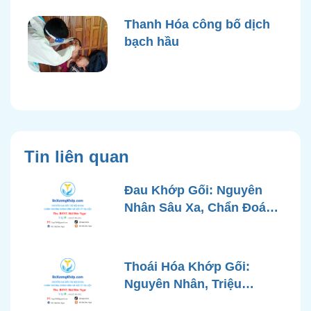
Thanh Hóa công bố dịch
bạch hầu
Tin liên quan
Đau Khớp Gối: Nguyên
Nhân Sâu Xa, Chẩn Đoán
Chính Xác và Phương
Pháp Điều Trị Tiên Tiến Từ
Góc Nhìn Bác Sĩ Xương
Thoái Hóa Khớp Gối:
Khớp
Nguyên Nhân, Triệu
Chứng, Chẩn Đoán và Các