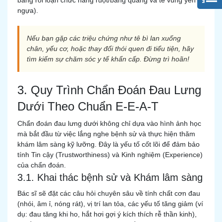
bằng rối loạn chức năng ruột/bàng quang và tê vùng yên
ngựa).
Nếu bạn gặp các triệu chứng như tê bì lan xuống
chân, yếu cơ, hoặc thay đổi thói quen đi tiểu tiện, hãy
tìm kiếm sự chăm sóc y tế khẩn cấp. Đừng trì hoãn!
3. Quy Trình Chẩn Đoán Đau Lưng
Dưới Theo Chuẩn E-E-A-T
Chẩn đoán đau lưng dưới không chỉ dựa vào hình ảnh học
mà bắt đầu từ việc lắng nghe bệnh sử và thực hiện thăm
khám lâm sàng kỹ lưỡng. Đây là yếu tố cốt lõi để đảm bảo
tính Tin cậy (Trustworthiness) và Kinh nghiệm (Experience)
của chẩn đoán.
3.1. Khai thác bệnh sử và Khám lâm sàng
Bác sĩ sẽ đặt các câu hỏi chuyên sâu về tính chất cơn đau
(nhói, âm ỉ, nóng rát), vị trí lan tỏa, các yếu tố tăng giảm (ví
dụ: đau tăng khi ho, hắt hơi gợi ý kích thích rễ thần kinh),