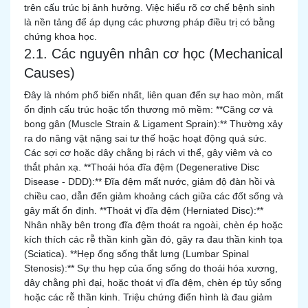
trên cấu trúc bị ảnh hưởng. Việc hiểu rõ cơ chế bệnh sinh
là nền tảng để áp dụng các phương pháp điều trị có bằng
chứng khoa học.
2.1. Các nguyên nhân cơ học (Mechanical
Causes)
Đây là nhóm phổ biến nhất, liên quan đến sự hao mòn, mất
ổn định cấu trúc hoặc tổn thương mô mềm: **Căng cơ và
bong gân (Muscle Strain & Ligament Sprain):** Thường xảy
ra do nâng vật nặng sai tư thế hoặc hoạt động quá sức.
Các sợi cơ hoặc dây chằng bị rách vi thể, gây viêm và co
thắt phản xạ. **Thoái hóa đĩa đệm (Degenerative Disc
Disease - DDD):** Đĩa đệm mất nước, giảm độ đàn hồi và
chiều cao, dẫn đến giảm khoảng cách giữa các đốt sống và
gây mất ổn định. **Thoát vị đĩa đệm (Herniated Disc):**
Nhân nhầy bên trong đĩa đệm thoát ra ngoài, chèn ép hoặc
kích thích các rễ thần kinh gần đó, gây ra đau thần kinh tọa
(Sciatica). **Hẹp ống sống thắt lưng (Lumbar Spinal
Stenosis):** Sự thu hẹp của ống sống do thoái hóa xương,
dây chằng phì đại, hoặc thoát vị đĩa đệm, chèn ép tủy sống
hoặc các rễ thần kinh. Triệu chứng điển hình là đau giảm