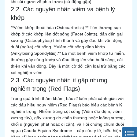
khi cúi người về phía trước (cử động gập).
2.2. Các nguyên nhân viêm và bệnh lý
khớp
**Viêm khớp thoái hóa (Osteoarthritis):** Tổn thương sụn
khớp ở các khớp liên đốt sống (Facet Joints), dẫn đến gai
xương (Osteophytes) hình thành và gây đau khi vận động
duỗi (ngửa) cột sống. **Viêm cột sống dính khớp
(Ankylosing Spondylitis):** Là một bệnh viêm khớp tự miễn,
thường gây cứng khớp và đau tăng lên vào buổi sáng, cải
thiện khi vận động. Đây là một 'cờ đỏ' cần loại trừ bằng các
xét nghiệm viêm.
2.3. Các nguyên nhân ít gặp nhưng
nghiêm trọng (Red Flags)
Trong quá trình thăm khám, bác sĩ luôn phải cảnh giác với
các dấu hiệu nguy hiểm (Red Flags) báo hiệu các bệnh lý
nghiêm trọng: Nhiễm trùng cột sống (Viêm đĩa đệm, viêm
xương tủy), gãy xương do chấn thương hoặc loãng xương,
khối u (nguyên phát hoặc di căn), và Hội chứng chùm đuôi
ngựa (Cauda Equina Syndrome – cấp cứu y tế, biểu hiện