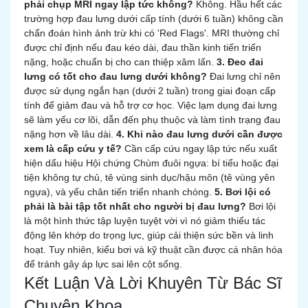
phải chụp MRI ngay lập tức không?
Không. Hầu hết các
trường hợp đau lưng dưới cấp tính (dưới 6 tuần) không cần
chẩn đoán hình ảnh trừ khi có 'Red Flags'. MRI thường chỉ
được chỉ định nếu đau kéo dài, đau thần kinh tiến triển
nặng, hoặc chuẩn bị cho can thiệp xâm lấn.
3. Đeo đai
lưng có tốt cho đau lưng dưới không?
Đai lưng chỉ nên
được sử dụng ngắn hạn (dưới 2 tuần) trong giai đoạn cấp
tính để giảm đau và hỗ trợ cơ học. Việc lạm dụng đai lưng
sẽ làm yếu cơ lõi, dẫn đến phụ thuộc và làm tình trạng đau
nặng hơn về lâu dài.
4. Khi nào đau lưng dưới cần được
xem là cấp cứu y tế?
Cần cấp cứu ngay lập tức nếu xuất
hiện dấu hiệu Hội chứng Chùm đuôi ngựa: bí tiểu hoặc đại
tiện không tự chủ, tê vùng sinh dục/hậu môn (tê vùng yên
ngựa), và yếu chân tiến triển nhanh chóng.
5. Bơi lội có
phải là bài tập tốt nhất cho người bị đau lưng?
Bơi lội
là một hình thức tập luyện tuyệt vời vì nó giảm thiểu tác
động lên khớp do trọng lực, giúp cải thiện sức bền và linh
hoạt. Tuy nhiên, kiểu bơi và kỹ thuật cần được cá nhân hóa
để tránh gây áp lực sai lên cột sống.
Kết Luận Và Lời Khuyên Từ Bác Sĩ
Chuyên Khoa