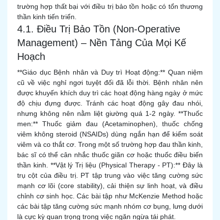
trường hợp thất bại với điều trị bảo tồn hoặc có tổn thương
thần kinh tiến triển.
4.1. Điều Trị Bảo Tồn (Non-Operative
Management) – Nền Tảng Của Mọi Kế
Hoạch
**Giáo dục Bệnh nhân và Duy trì Hoạt động:** Quan niệm
cũ về việc nghỉ ngơi tuyệt đối đã lỗi thời. Bệnh nhân nên
được khuyến khích duy trì các hoạt động hàng ngày ở mức
độ chịu đựng được. Tránh các hoạt động gây đau nhói,
nhưng không nên nằm liệt giường quá 1-2 ngày. **Thuốc
men:** Thuốc giảm đau (Acetaminophen), thuốc chống
viêm không steroid (NSAIDs) dùng ngắn hạn để kiểm soát
viêm và co thắt cơ. Trong một số trường hợp đau thần kinh,
bác sĩ có thể cân nhắc thuốc giãn cơ hoặc thuốc điều biến
thần kinh. **Vật lý Trị liệu (Physical Therapy - PT):** Đây là
trụ cột của điều trị. PT tập trung vào việc tăng cường sức
mạnh cơ lõi (core stability), cải thiện sự linh hoạt, và điều
chỉnh cơ sinh học. Các bài tập như McKenzie Method hoặc
các bài tập tăng cường sức mạnh nhóm cơ bụng, lưng dưới
là cực kỳ quan trọng trong việc ngăn ngừa tái phát.