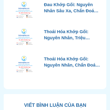
Đau Khớp Gối: Nguyên
Nhân Sâu Xa, Chẩn Đoán
Chính Xác và Phương
Pháp Điều Trị Tiên Tiến Từ
Góc Nhìn Bác Sĩ Xương
Thoái Hóa Khớp Gối:
Khớp
Nguyên Nhân, Triệu
Chứng, Chẩn Đoán và Các
Phương Pháp Điều Trị
Chuẩn Y Khoa
Thoái Hóa Khớp Gối:
Nguyên Nhân, Chẩn Đoán
Chính Xác và Phương
Pháp Điều Trị Bảo Tồn
Hiện Đại
VIẾT BÌNH LUẬN CỦA BẠN