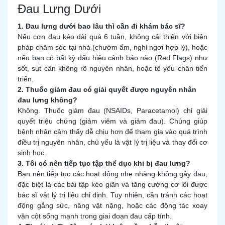
Đau Lưng Dưới
1. Đau lưng dưới bao lâu thì cần đi khám bác sĩ?
Nếu cơn đau kéo dài quá 6 tuần, không cải thiện với biện
pháp chăm sóc tại nhà (chườm ấm, nghỉ ngơi hợp lý), hoặc
nếu bạn có bất kỳ dấu hiệu cảnh báo nào (Red Flags) như
sốt, sụt cân không rõ nguyên nhân, hoặc tê yếu chân tiến
triển.
2. Thuốc giảm đau có giải quyết được nguyên nhân
đau lưng không?
Không. Thuốc giảm đau (NSAIDs, Paracetamol) chỉ giải
quyết triệu chứng (giảm viêm và giảm đau). Chúng giúp
bệnh nhân cảm thấy dễ chịu hơn để tham gia vào quá trình
điều trị nguyên nhân, chủ yếu là vật lý trị liệu và thay đổi cơ
sinh học.
3. Tôi có nên tiếp tục tập thể dục khi bị đau lưng?
Bạn nên tiếp tục các hoạt động nhẹ nhàng không gây đau,
đặc biệt là các bài tập kéo giãn và tăng cường cơ lõi được
bác sĩ vật lý trị liệu chỉ định. Tuy nhiên, cần tránh các hoạt
động gắng sức, nâng vật nặng, hoặc các động tác xoay
vặn cột sống mạnh trong giai đoạn đau cấp tính.