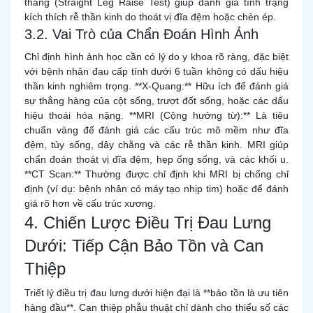
thẳng (Straight Leg Raise Test) giúp đánh giá tình trạng
kích thích rễ thần kinh do thoát vị đĩa đệm hoặc chèn ép.
3.2. Vai Trò của Chẩn Đoán Hình Ảnh
Chỉ định hình ảnh học cần có lý do y khoa rõ ràng, đặc biệt
với bệnh nhân đau cấp tính dưới 6 tuần không có dấu hiệu
thần kinh nghiêm trọng. **X-Quang:** Hữu ích để đánh giá
sự thẳng hàng của cột sống, trượt đốt sống, hoặc các dấu
hiệu thoái hóa nặng. **MRI (Cộng hưởng từ):** Là tiêu
chuẩn vàng để đánh giá các cấu trúc mô mềm như đĩa
đệm, tủy sống, dây chằng và các rễ thần kinh. MRI giúp
chẩn đoán thoát vị đĩa đệm, hẹp ống sống, và các khối u.
**CT Scan:** Thường được chỉ định khi MRI bị chống chỉ
định (ví dụ: bệnh nhân có máy tạo nhịp tim) hoặc để đánh
giá rõ hơn về cấu trúc xương.
4. Chiến Lược Điều Trị Đau Lưng
Dưới: Tiếp Cận Bảo Tồn và Can
Thiệp
Triết lý điều trị đau lưng dưới hiện đại là **bảo tồn là ưu tiên
hàng đầu**. Can thiệp phẫu thuật chỉ dành cho thiểu số các