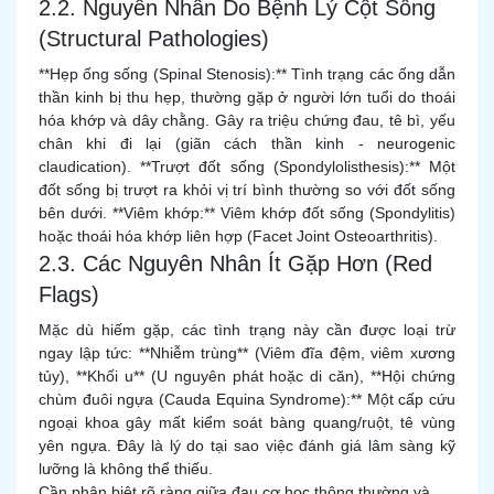
2.2. Nguyên Nhân Do Bệnh Lý Cột Sống
(Structural Pathologies)
**Hẹp ống sống (Spinal Stenosis):** Tình trạng các ống dẫn
thần kinh bị thu hẹp, thường gặp ở người lớn tuổi do thoái
hóa khớp và dây chằng. Gây ra triệu chứng đau, tê bì, yếu
chân khi đi lại (giãn cách thần kinh - neurogenic
claudication). **Trượt đốt sống (Spondylolisthesis):** Một
đốt sống bị trượt ra khỏi vị trí bình thường so với đốt sống
bên dưới. **Viêm khớp:** Viêm khớp đốt sống (Spondylitis)
hoặc thoái hóa khớp liên hợp (Facet Joint Osteoarthritis).
2.3. Các Nguyên Nhân Ít Gặp Hơn (Red
Flags)
Mặc dù hiếm gặp, các tình trạng này cần được loại trừ
ngay lập tức: **Nhiễm trùng** (Viêm đĩa đệm, viêm xương
tủy), **Khối u** (U nguyên phát hoặc di căn), **Hội chứng
chùm đuôi ngựa (Cauda Equina Syndrome):** Một cấp cứu
ngoại khoa gây mất kiểm soát bàng quang/ruột, tê vùng
yên ngựa. Đây là lý do tại sao việc đánh giá lâm sàng kỹ
lưỡng là không thể thiếu.
Cần phân biệt rõ ràng giữa đau cơ học thông thường và