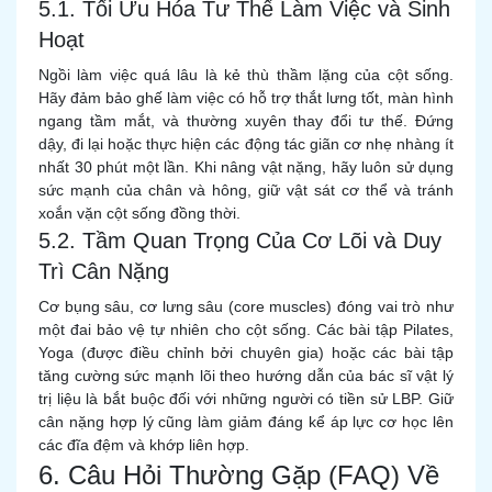
5.1. Tối Ưu Hóa Tư Thế Làm Việc và Sinh
Hoạt
Ngồi làm việc quá lâu là kẻ thù thầm lặng của cột sống.
Hãy đảm bảo ghế làm việc có hỗ trợ thắt lưng tốt, màn hình
ngang tầm mắt, và thường xuyên thay đổi tư thế. Đứng
dậy, đi lại hoặc thực hiện các động tác giãn cơ nhẹ nhàng ít
nhất 30 phút một lần. Khi nâng vật nặng, hãy luôn sử dụng
sức mạnh của chân và hông, giữ vật sát cơ thể và tránh
xoắn vặn cột sống đồng thời.
5.2. Tầm Quan Trọng Của Cơ Lõi và Duy
Trì Cân Nặng
Cơ bụng sâu, cơ lưng sâu (core muscles) đóng vai trò như
một đai bảo vệ tự nhiên cho cột sống. Các bài tập Pilates,
Yoga (được điều chỉnh bởi chuyên gia) hoặc các bài tập
tăng cường sức mạnh lõi theo hướng dẫn của bác sĩ vật lý
trị liệu là bắt buộc đối với những người có tiền sử LBP. Giữ
cân nặng hợp lý cũng làm giảm đáng kể áp lực cơ học lên
các đĩa đệm và khớp liên hợp.
6. Câu Hỏi Thường Gặp (FAQ) Về