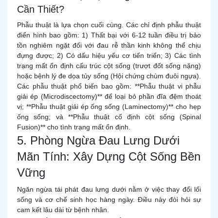
Cần Thiết?
Phẫu thuật là lựa chọn cuối cùng. Các chỉ định phẫu thuật
điển hình bao gồm: 1) Thất bại với 6-12 tuần điều trị bảo
tồn nghiêm ngặt đối với đau rễ thần kinh không thể chịu
đựng được; 2) Có dấu hiệu yếu cơ tiến triển; 3) Các tình
trạng mất ổn định cấu trúc cột sống (trượt đốt sống nặng)
hoặc bệnh lý đe dọa tủy sống (Hội chứng chùm đuôi ngựa).
Các phẫu thuật phổ biến bao gồm: **Phẫu thuật vi phẫu
giải ép (Microdiscectomy)** để loại bỏ phần đĩa đệm thoát
vị; **Phẫu thuật giải ép ống sống (Laminectomy)** cho hẹp
ống sống; và **Phẫu thuật cố định cột sống (Spinal
Fusion)** cho tình trạng mất ổn định.
5. Phòng Ngừa Đau Lưng Dưới
Mãn Tính: Xây Dựng Cột Sống Bền
Vững
Ngăn ngừa tái phát đau lưng dưới nằm ở việc thay đổi lối
sống và cơ chế sinh học hàng ngày. Điều này đòi hỏi sự
cam kết lâu dài từ bệnh nhân.