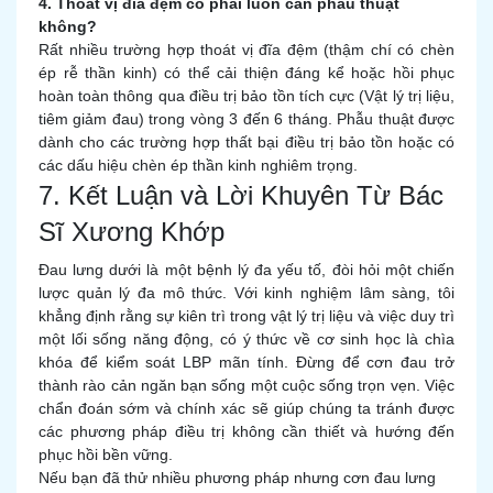
4. Thoát vị đĩa đệm có phải luôn cần phẫu thuật
không?
Rất nhiều trường hợp thoát vị đĩa đệm (thậm chí có chèn
ép rễ thần kinh) có thể cải thiện đáng kể hoặc hồi phục
hoàn toàn thông qua điều trị bảo tồn tích cực (Vật lý trị liệu,
tiêm giảm đau) trong vòng 3 đến 6 tháng. Phẫu thuật được
dành cho các trường hợp thất bại điều trị bảo tồn hoặc có
các dấu hiệu chèn ép thần kinh nghiêm trọng.
7. Kết Luận và Lời Khuyên Từ Bác
Sĩ Xương Khớp
Đau lưng dưới là một bệnh lý đa yếu tố, đòi hỏi một chiến
lược quản lý đa mô thức. Với kinh nghiệm lâm sàng, tôi
khẳng định rằng sự kiên trì trong vật lý trị liệu và việc duy trì
một lối sống năng động, có ý thức về cơ sinh học là chìa
khóa để kiểm soát LBP mãn tính. Đừng để cơn đau trở
thành rào cản ngăn bạn sống một cuộc sống trọn vẹn. Việc
chẩn đoán sớm và chính xác sẽ giúp chúng ta tránh được
các phương pháp điều trị không cần thiết và hướng đến
phục hồi bền vững.
Nếu bạn đã thử nhiều phương pháp nhưng cơn đau lưng