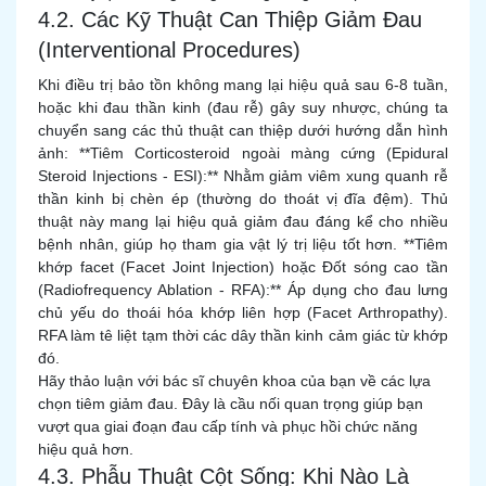
4.2. Các Kỹ Thuật Can Thiệp Giảm Đau
(Interventional Procedures)
Khi điều trị bảo tồn không mang lại hiệu quả sau 6-8 tuần,
hoặc khi đau thần kinh (đau rễ) gây suy nhược, chúng ta
chuyển sang các thủ thuật can thiệp dưới hướng dẫn hình
ảnh: **Tiêm Corticosteroid ngoài màng cứng (Epidural
Steroid Injections - ESI):** Nhằm giảm viêm xung quanh rễ
thần kinh bị chèn ép (thường do thoát vị đĩa đệm). Thủ
thuật này mang lại hiệu quả giảm đau đáng kể cho nhiều
bệnh nhân, giúp họ tham gia vật lý trị liệu tốt hơn. **Tiêm
khớp facet (Facet Joint Injection) hoặc Đốt sóng cao tần
(Radiofrequency Ablation - RFA):** Áp dụng cho đau lưng
chủ yếu do thoái hóa khớp liên hợp (Facet Arthropathy).
RFA làm tê liệt tạm thời các dây thần kinh cảm giác từ khớp
đó.
Hãy thảo luận với bác sĩ chuyên khoa của bạn về các lựa
chọn tiêm giảm đau. Đây là cầu nối quan trọng giúp bạn
vượt qua giai đoạn đau cấp tính và phục hồi chức năng
hiệu quả hơn.
4.3. Phẫu Thuật Cột Sống: Khi Nào Là