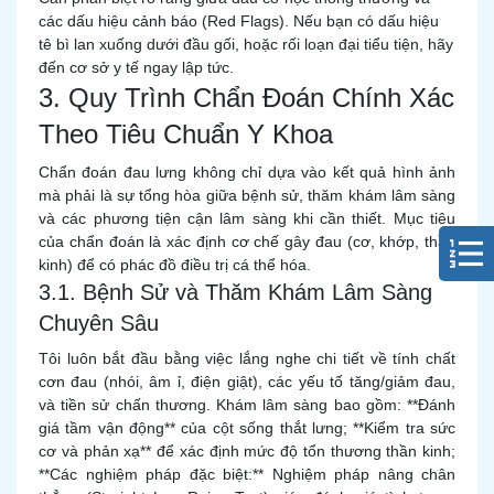
các dấu hiệu cảnh báo (Red Flags). Nếu bạn có dấu hiệu
tê bì lan xuống dưới đầu gối, hoặc rối loạn đại tiểu tiện, hãy
đến cơ sở y tế ngay lập tức.
3. Quy Trình Chẩn Đoán Chính Xác
Theo Tiêu Chuẩn Y Khoa
Chẩn đoán đau lưng không chỉ dựa vào kết quả hình ảnh
mà phải là sự tổng hòa giữa bệnh sử, thăm khám lâm sàng
và các phương tiện cận lâm sàng khi cần thiết. Mục tiêu
của chẩn đoán là xác định cơ chế gây đau (cơ, khớp, thần
kinh) để có phác đồ điều trị cá thể hóa.
3.1. Bệnh Sử và Thăm Khám Lâm Sàng
Chuyên Sâu
Tôi luôn bắt đầu bằng việc lắng nghe chi tiết về tính chất
cơn đau (nhói, âm ỉ, điện giật), các yếu tố tăng/giảm đau,
và tiền sử chấn thương. Khám lâm sàng bao gồm: **Đánh
giá tầm vận động** của cột sống thắt lưng; **Kiểm tra sức
cơ và phản xạ** để xác định mức độ tổn thương thần kinh;
**Các nghiệm pháp đặc biệt:** Nghiệm pháp nâng chân