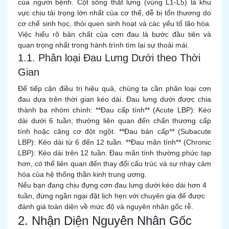
của người bệnh. Cột sống thắt lưng (vùng L1-L5) là khu
vực chịu tải trọng lớn nhất của cơ thể, dễ bị tổn thương do
cơ chế sinh học, thói quen sinh hoạt và các yếu tố lão hóa.
Việc hiểu rõ bản chất của cơn đau là bước đầu tiên và
quan trọng nhất trong hành trình tìm lại sự thoải mái.
1.1. Phân loại Đau Lưng Dưới theo Thời
Gian
Để tiếp cận điều trị hiệu quả, chúng ta cần phân loại cơn
đau dựa trên thời gian kéo dài. Đau lưng dưới được chia
thành ba nhóm chính: **Đau cấp tính** (Acute LBP): Kéo
dài dưới 6 tuần; thường liên quan đến chấn thương cấp
tính hoặc căng cơ đột ngột. **Đau bán cấp** (Subacute
LBP): Kéo dài từ 6 đến 12 tuần. **Đau mãn tính** (Chronic
LBP): Kéo dài trên 12 tuần. Đau mãn tính thường phức tạp
hơn, có thể liên quan đến thay đổi cấu trúc và sự nhạy cảm
hóa của hệ thống thần kinh trung ương.
Nếu bạn đang chịu đựng cơn đau lưng dưới kéo dài hơn 4
tuần, đừng ngần ngại đặt lịch hẹn với chuyên gia để được
đánh giá toàn diện về mức độ và nguyên nhân gốc rễ.
2. Nhận Diện Nguyên Nhân Gốc