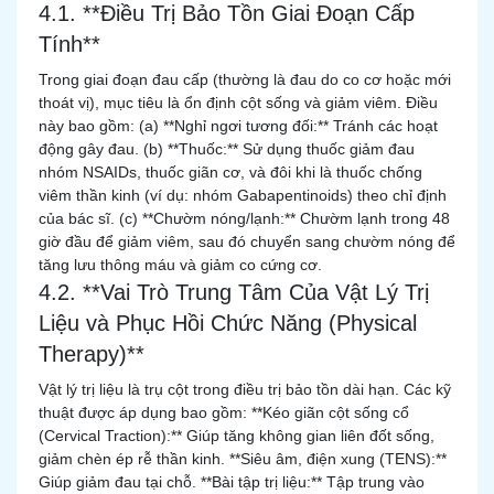
4.1. **Điều Trị Bảo Tồn Giai Đoạn Cấp
Tính**
Trong giai đoạn đau cấp (thường là đau do co cơ hoặc mới
thoát vị), mục tiêu là ổn định cột sống và giảm viêm. Điều
này bao gồm: (a) **Nghỉ ngơi tương đối:** Tránh các hoạt
động gây đau. (b) **Thuốc:** Sử dụng thuốc giảm đau
nhóm NSAIDs, thuốc giãn cơ, và đôi khi là thuốc chống
viêm thần kinh (ví dụ: nhóm Gabapentinoids) theo chỉ định
của bác sĩ. (c) **Chườm nóng/lạnh:** Chườm lạnh trong 48
giờ đầu để giảm viêm, sau đó chuyển sang chườm nóng để
tăng lưu thông máu và giảm co cứng cơ.
4.2. **Vai Trò Trung Tâm Của Vật Lý Trị
Liệu và Phục Hồi Chức Năng (Physical
Therapy)**
Vật lý trị liệu là trụ cột trong điều trị bảo tồn dài hạn. Các kỹ
thuật được áp dụng bao gồm: **Kéo giãn cột sống cổ
(Cervical Traction):** Giúp tăng không gian liên đốt sống,
giảm chèn ép rễ thần kinh. **Siêu âm, điện xung (TENS):**
Giúp giảm đau tại chỗ. **Bài tập trị liệu:** Tập trung vào