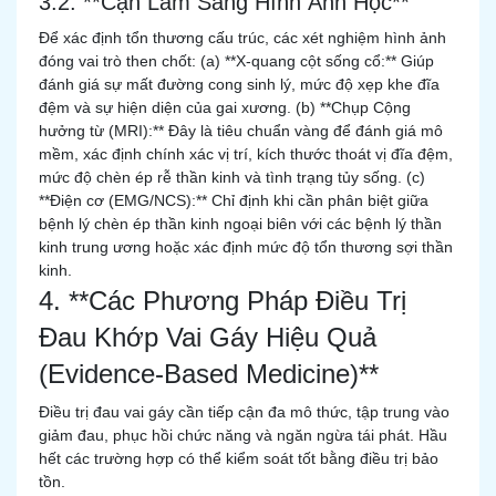
3.2. **Cận Lâm Sàng Hình Ảnh Học**
Để xác định tổn thương cấu trúc, các xét nghiệm hình ảnh
đóng vai trò then chốt: (a) **X-quang cột sống cổ:** Giúp
đánh giá sự mất đường cong sinh lý, mức độ xẹp khe đĩa
đệm và sự hiện diện của gai xương. (b) **Chụp Cộng
hưởng từ (MRI):** Đây là tiêu chuẩn vàng để đánh giá mô
mềm, xác định chính xác vị trí, kích thước thoát vị đĩa đệm,
mức độ chèn ép rễ thần kinh và tình trạng tủy sống. (c)
**Điện cơ (EMG/NCS):** Chỉ định khi cần phân biệt giữa
bệnh lý chèn ép thần kinh ngoại biên với các bệnh lý thần
kinh trung ương hoặc xác định mức độ tổn thương sợi thần
kinh.
4. **Các Phương Pháp Điều Trị
Đau Khớp Vai Gáy Hiệu Quả
(Evidence-Based Medicine)**
Điều trị đau vai gáy cần tiếp cận đa mô thức, tập trung vào
giảm đau, phục hồi chức năng và ngăn ngừa tái phát. Hầu
hết các trường hợp có thể kiểm soát tốt bằng điều trị bảo
tồn.