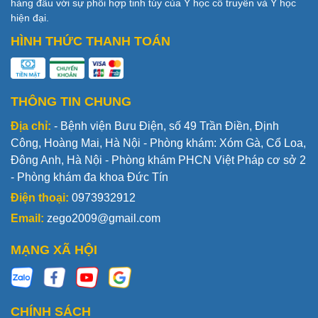
hàng đầu với sự phối hợp tinh túy của Y học cổ truyền và Y học
hiện đại.
HÌNH THỨC THANH TOÁN
THÔNG TIN CHUNG
Địa chỉ:
- Bệnh viện Bưu Điện, số 49 Trần Điền, Định
Công, Hoàng Mai, Hà Nội - Phòng khám: Xóm Gà, Cổ Loa,
Đông Anh, Hà Nội - Phòng khám PHCN Việt Pháp cơ sở 2
- Phòng khám đa khoa Đức Tín
Điện thoại:
0973932912
Email:
zego2009@gmail.com
MẠNG XÃ HỘI
CHÍNH SÁCH