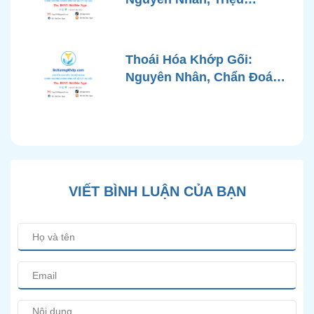
Chứng, Chẩn Đoán và Các
Phương Pháp Điều Trị
Chuẩn Y Khoa
Thoái Hóa Khớp Gối:
Nguyên Nhân, Chẩn Đoán
Chính Xác và Phương
Pháp Điều Trị Bảo Tồn
Hiện Đại
VIẾT BÌNH LUẬN CỦA BẠN