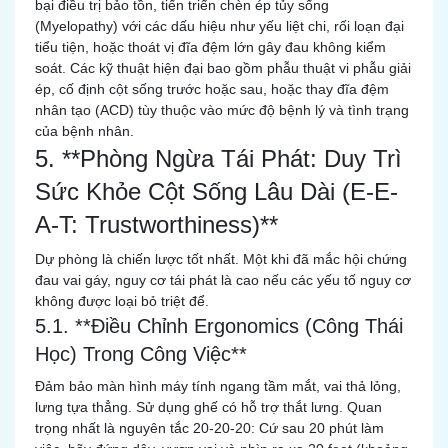
bại điều trị bảo tồn, tiến triển chèn ép tủy sống
(Myelopathy) với các dấu hiệu như yếu liệt chi, rối loạn đại
tiểu tiện, hoặc thoát vị đĩa đệm lớn gây đau không kiểm
soát. Các kỹ thuật hiện đại bao gồm phẫu thuật vi phẫu giải
ép, cố định cột sống trước hoặc sau, hoặc thay đĩa đệm
nhân tạo (ACD) tùy thuộc vào mức độ bệnh lý và tình trạng
của bệnh nhân.
5. **Phòng Ngừa Tái Phát: Duy Trì
Sức Khỏe Cột Sống Lâu Dài (E-E-
A-T: Trustworthiness)**
Dự phòng là chiến lược tốt nhất. Một khi đã mắc hội chứng
đau vai gáy, nguy cơ tái phát là cao nếu các yếu tố nguy cơ
không được loại bỏ triệt để.
5.1. **Điều Chỉnh Ergonomics (Công Thái
Học) Trong Công Việc**
Đảm bảo màn hình máy tính ngang tầm mắt, vai thả lỏng,
lưng tựa thẳng. Sử dụng ghế có hỗ trợ thắt lưng. Quan
trọng nhất là nguyên tắc 20-20-20: Cứ sau 20 phút làm