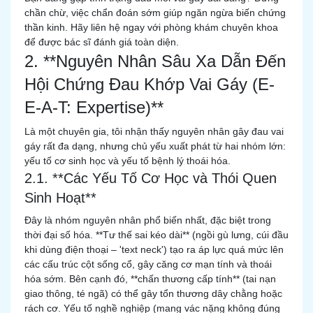
chần chừ, việc chẩn đoán sớm giúp ngăn ngừa biến chứng
thần kinh. Hãy liên hệ ngay với phòng khám chuyên khoa
để được bác sĩ đánh giá toàn diện.
2. **Nguyên Nhân Sâu Xa Dẫn Đến
Hội Chứng Đau Khớp Vai Gáy (E-
E-A-T: Expertise)**
Là một chuyên gia, tôi nhận thấy nguyên nhân gây đau vai
gáy rất đa dạng, nhưng chủ yếu xuất phát từ hai nhóm lớn:
yếu tố cơ sinh học và yếu tố bệnh lý thoái hóa.
2.1. **Các Yếu Tố Cơ Học và Thói Quen
Sinh Hoạt**
Đây là nhóm nguyên nhân phổ biến nhất, đặc biệt trong
thời đại số hóa. **Tư thế sai kéo dài** (ngồi gù lưng, cúi đầu
khi dùng điện thoại – 'text neck') tạo ra áp lực quá mức lên
các cấu trúc cột sống cổ, gây căng cơ mạn tính và thoái
hóa sớm. Bên cạnh đó, **chấn thương cấp tính** (tai nạn
giao thông, té ngã) có thể gây tổn thương dây chằng hoặc
rách cơ. Yếu tố nghề nghiệp (mang vác nặng không đúng