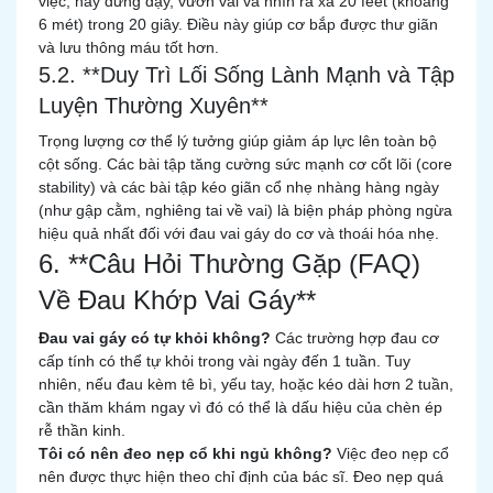
việc, hãy đứng dậy, vươn vai và nhìn ra xa 20 feet (khoảng
6 mét) trong 20 giây. Điều này giúp cơ bắp được thư giãn
và lưu thông máu tốt hơn.
5.2. **Duy Trì Lối Sống Lành Mạnh và Tập
Luyện Thường Xuyên**
Trọng lượng cơ thể lý tưởng giúp giảm áp lực lên toàn bộ
cột sống. Các bài tập tăng cường sức mạnh cơ cốt lõi (core
stability) và các bài tập kéo giãn cổ nhẹ nhàng hàng ngày
(như gập cằm, nghiêng tai về vai) là biện pháp phòng ngừa
hiệu quả nhất đối với đau vai gáy do cơ và thoái hóa nhẹ.
6. **Câu Hỏi Thường Gặp (FAQ)
Về Đau Khớp Vai Gáy**
Đau vai gáy có tự khỏi không?
Các trường hợp đau cơ
cấp tính có thể tự khỏi trong vài ngày đến 1 tuần. Tuy
nhiên, nếu đau kèm tê bì, yếu tay, hoặc kéo dài hơn 2 tuần,
cần thăm khám ngay vì đó có thể là dấu hiệu của chèn ép
rễ thần kinh.
Tôi có nên đeo nẹp cổ khi ngủ không?
Việc đeo nẹp cổ
nên được thực hiện theo chỉ định của bác sĩ. Đeo nẹp quá