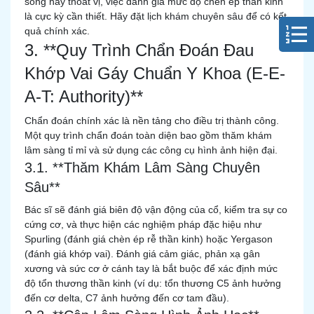
sống hay thoát vị, việc đánh giá mức độ chèn ép thần kinh
là cực kỳ cần thiết. Hãy đặt lịch khám chuyên sâu để có kết
quả chính xác.
3. **Quy Trình Chẩn Đoán Đau
Khớp Vai Gáy Chuẩn Y Khoa (E-E-
A-T: Authority)**
Chẩn đoán chính xác là nền tảng cho điều trị thành công.
Một quy trình chẩn đoán toàn diện bao gồm thăm khám
lâm sàng tỉ mỉ và sử dụng các công cụ hình ảnh hiện đại.
3.1. **Thăm Khám Lâm Sàng Chuyên
Sâu**
Bác sĩ sẽ đánh giá biên độ vận động của cổ, kiểm tra sự co
cứng cơ, và thực hiện các nghiệm pháp đặc hiệu như
Spurling (đánh giá chèn ép rễ thần kinh) hoặc Yergason
(đánh giá khớp vai). Đánh giá cảm giác, phản xạ gân
xương và sức cơ ở cánh tay là bắt buộc để xác định mức
độ tổn thương thần kinh (ví dụ: tổn thương C5 ảnh hưởng
đến cơ delta, C7 ảnh hưởng đến cơ tam đầu).