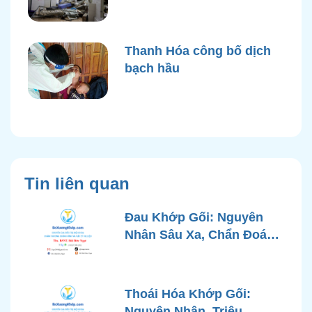
điện nước sau bão Yagi
Thanh Hóa công bố dịch
bạch hầu
Tin liên quan
Đau Khớp Gối: Nguyên
Nhân Sâu Xa, Chẩn Đoán
Chính Xác và Phương
Pháp Điều Trị Tiên Tiến Từ
Góc Nhìn Bác Sĩ Xương
Thoái Hóa Khớp Gối:
Khớp
Nguyên Nhân, Triệu