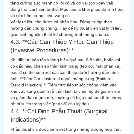
tăng cường sức mạnh cơ lõi cổ và cơ vai (cơ xoay vai),
đồng thời cải thiện tư thế. Mục tiêu là khôi phục độ linh hoạt
và sức bền cơ học cho vùng cổ.
Vật lý trị liệu cần được cá nhân hóa. Đừng tự tập theo
hướng dẫn chung chung. Hãy để kỹ thuật viên vật lý trị liệu
giàu kinh nghiệm thiết kế chương trình riêng cho bạn.
4.3. **Các Can Thiệp Y Học Can Thiệp
(Invasive Procedures)**
Khi điều trị bảo tồn không hiệu quả sau 6-8 tuần, hoặc khi
có dấu hiệu chèn ép thần kinh nặng (teo cơ, mất phản xạ),
bác sĩ có thể xem xét các can thiệp dưới hướng dẫn hình
ảnh: **Tiêm Corticosteroid ngoài màng cứng (Epidural
Steroid Injection):** Tiêm trực tiếp thuốc chống viêm vào
khu vực xung quanh rễ thần kinh bị chèn ép để giảm viêm
và giảm đau mạnh mẽ, thường có hiệu quả tạm thời nhưng
rất hữu ích trong việc 'phá vỡ' chu kỳ đau.
4.4. **Chỉ Định Phẫu Thuật (Surgical
Indications)**
Phẫu thuật chỉ được xem xét trong những trường hợp thất