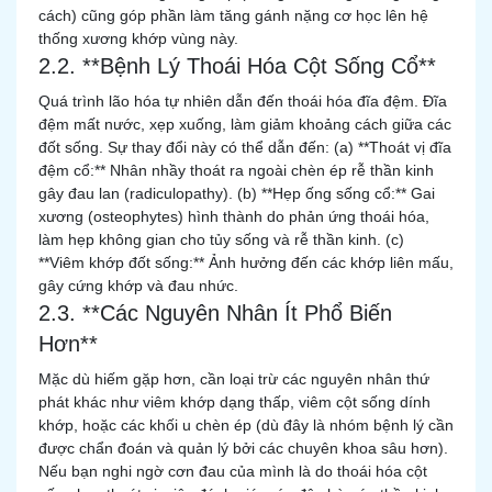
cách) cũng góp phần làm tăng gánh nặng cơ học lên hệ
thống xương khớp vùng này.
2.2. **Bệnh Lý Thoái Hóa Cột Sống Cổ**
Quá trình lão hóa tự nhiên dẫn đến thoái hóa đĩa đệm. Đĩa
đệm mất nước, xẹp xuống, làm giảm khoảng cách giữa các
đốt sống. Sự thay đổi này có thể dẫn đến: (a) **Thoát vị đĩa
đệm cổ:** Nhân nhầy thoát ra ngoài chèn ép rễ thần kinh
gây đau lan (radiculopathy). (b) **Hẹp ống sống cổ:** Gai
xương (osteophytes) hình thành do phản ứng thoái hóa,
làm hẹp không gian cho tủy sống và rễ thần kinh. (c)
**Viêm khớp đốt sống:** Ảnh hưởng đến các khớp liên mấu,
gây cứng khớp và đau nhức.
2.3. **Các Nguyên Nhân Ít Phổ Biến
Hơn**
Mặc dù hiếm gặp hơn, cần loại trừ các nguyên nhân thứ
phát khác như viêm khớp dạng thấp, viêm cột sống dính
khớp, hoặc các khối u chèn ép (dù đây là nhóm bệnh lý cần
được chẩn đoán và quản lý bởi các chuyên khoa sâu hơn).
Nếu bạn nghi ngờ cơn đau của mình là do thoái hóa cột