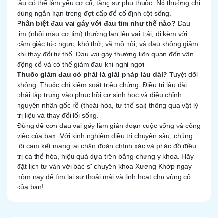
lâu có thể làm yếu cơ cổ, tăng sự phụ thuộc. Nó thường chỉ
dùng ngắn hạn trong đợt cấp để cố định cột sống.
Phân biệt đau vai gáy với đau tim như thế nào?
Đau
tim (nhồi máu cơ tim) thường lan lên vai trái, đi kèm với
cảm giác tức ngực, khó thở, vã mồ hôi, và đau không giảm
khi thay đổi tư thế. Đau vai gáy thường liên quan đến vận
động cổ và có thể giảm đau khi nghỉ ngơi.
Thuốc giảm đau có phải là giải pháp lâu dài?
Tuyệt đối
không. Thuốc chỉ kiểm soát triệu chứng. Điều trị lâu dài
phải tập trung vào phục hồi cơ sinh học và điều chỉnh
nguyên nhân gốc rễ (thoái hóa, tư thế sai) thông qua vật lý
trị liệu và thay đổi lối sống.
Đừng để cơn đau vai gáy làm gián đoạn cuộc sống và công
việc của bạn. Với kinh nghiệm điều trị chuyên sâu, chúng
tôi cam kết mang lại chẩn đoán chính xác và phác đồ điều
trị cá thể hóa, hiệu quả dựa trên bằng chứng y khoa. Hãy
đặt lịch tư vấn với bác sĩ chuyên khoa Xương Khớp ngay
hôm nay để tìm lại sự thoải mái và linh hoạt cho vùng cổ
của bạn!