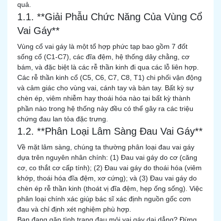
quả.
1.1. **Giải Phẫu Chức Năng Của Vùng Cổ
Vai Gáy**
Vùng cổ vai gáy là một tổ hợp phức tạp bao gồm 7 đốt
sống cổ (C1-C7), các đĩa đệm, hệ thống dây chằng, cơ
bám, và đặc biệt là các rễ thần kinh đi qua các lỗ liên hợp.
Các rễ thần kinh cổ (C5, C6, C7, C8, T1) chi phối vận động
và cảm giác cho vùng vai, cánh tay và bàn tay. Bất kỳ sự
chèn ép, viêm nhiễm hay thoái hóa nào tại bất kỳ thành
phần nào trong hệ thống này đều có thể gây ra các triệu
chứng đau lan tỏa đặc trưng.
1.2. **Phân Loại Lâm Sàng Đau Vai Gáy**
Về mặt lâm sàng, chúng ta thường phân loại đau vai gáy
dựa trên nguyên nhân chính: (1) Đau vai gáy do cơ (căng
cơ, co thắt cơ cấp tính); (2) Đau vai gáy do thoái hóa (viêm
khớp, thoái hóa đĩa đệm, xơ cứng); và (3) Đau vai gáy do
chèn ép rễ thần kinh (thoát vị đĩa đệm, hẹp ống sống). Việc
phân loại chính xác giúp bác sĩ xác định nguồn gốc cơn
đau và chỉ định xét nghiệm phù hợp.
Bạn đang gặp tình trạng đau mỏi vai gáy dai dẳng? Đừng