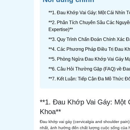
**1. Đau Khớp Vai Gáy: Một Cái Nhìn
**2. Phân Tích Chuyên Sâu Các Nguyê
Expertise)**
**3. Quy Trình Chẩn Đoán Chính Xác Đau
**4. Các Phương Pháp Điều Trị Đau K
**5. Phòng Ngừa Đau Khớp Vai Gáy Mạ
**6. Câu Hỏi Thường Gặp (FAQ) về Đa
**7. Kết Luận: Tiếp Cận Đa Mô Thức Đố
**1. Đau Khớp Vai Gáy: Một
Khoa**
Đau khớp vai gáy (cervicalgia and shoulder pain
nhất, ảnh hưởng đến chất lượng cuộc sống của hà