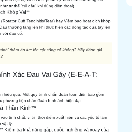
như tư thế 'cúi đầu' khi dùng điện thoại).
ịch Khớp Vai**
(Rotator Cuff Tendinitis/Tear) hay Viêm bao hoạt dịch khớp
 Đau thường tăng lên khi thực hiện các động tác đưa tay lên
 với đau cổ.
gánh' thêm áp lực lên cột sống cổ không? Hãy đánh giá
y.
ính Xác Đau Vai Gáy (E-E-A-T:
trị hiệu quả. Một quy trình chẩn đoán toàn diện bao gồm
c phương tiện chẩn đoán hình ảnh hiện đại.
á Thần Kinh**
 vào tính chất, vị trí, thời điểm xuất hiện và các yếu tố làm
vật lý:
* Kiểm tra khả năng gập, duỗi, nghiêng và xoay của