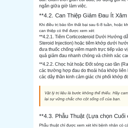
ngắn giữa giờ làm việc.
**4.2. Can Thiệp Giảm Đau Ít Xâm
Khi điều trị bảo tồn thất bại sau 6-8 tuần, hoặc kh
can thiệp có thể được xem xét:
**4.2.1. Tiêm Corticosteroid Dưới Hướng d
Steroid Injection) hoặc tiêm khớp dưới hư
đưa thuốc chống viêm mạnh trực tiếp vào vị t
quả giảm đau nhanh chóng và chính xác ca
**4.2.2. Chọc hút hoặc Đốt sóng cao tần (R
các trường hợp đau do thoái hóa khớp liên hợ
các dây thần kinh cảm giác chi phối khớp đ
Vật lý trị liệu là bước không thể thiếu. Hãy 
lại sự vững chắc cho cột sống cổ của bạn.
**4.3. Phẫu Thuật (Lựa chọn Cuối 
Phẫu thuật chỉ được xem xét khi bệnh nhân có các