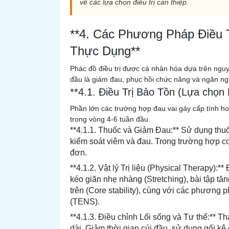
về các lựa chọn điều trị can thiệp.
**4. Các Phương Pháp Điều 
Thực Dụng**
Phác đồ điều trị được cá nhân hóa dựa trên ng
đầu là giảm đau, phục hồi chức năng và ngăn ngừ
**4.1. Điều Trị Bảo Tồn (Lựa chọn
Phần lớn các trường hợp đau vai gáy cấp tính ho
trong vòng 4-6 tuần đầu.
**4.1.1. Thuốc và Giảm Đau:** Sử dụng thu
kiểm soát viêm và đau. Trong trường hợp co
đơn.
**4.1.2. Vật lý Trị liệu (Physical Therapy):**
kéo giãn nhẹ nhàng (Stretching), bài tập t
trên (Core stability), cùng với các phương p
(TENS).
**4.1.3. Điều chỉnh Lối sống và Tư thế:** Tha
dài. Giảm thời gian cúi đầu, sử dụng gối kê