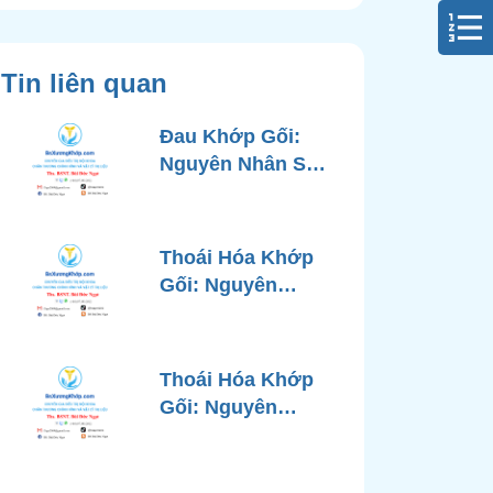
Tin liên quan
Đau Khớp Gối:
Nguyên Nhân Sâu
Xa, Chẩn Đoán
Chính Xác và
Phương Pháp
Thoái Hóa Khớp
Điều Trị Tiên Tiến
Gối: Nguyên
Từ Góc Nhìn Bác
Nhân, Triệu
Sĩ Xương Khớp
Chứng, Chẩn
Đoán và Các
Thoái Hóa Khớp
Phương Pháp
Gối: Nguyên
Điều Trị Chuẩn Y
Nhân, Chẩn Đoán
Khoa
Chính Xác và
Phương Pháp