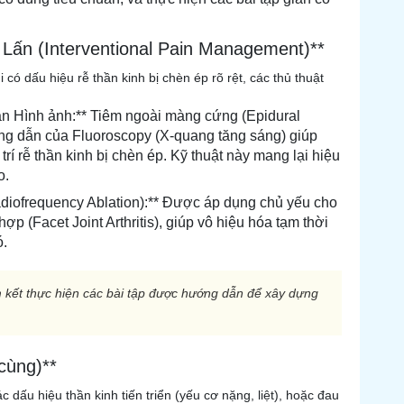
 Lấn (Interventional Pain Management)**
i có dấu hiệu rễ thần kinh bị chèn ép rõ rệt, các thủ thuật
ẫn Hình ảnh:** Tiêm ngoài màng cứng (Epidural
ớng dẫn của Fluoroscopy (X-quang tăng sáng) giúp
rí rễ thần kinh bị chèn ép. Kỹ thuật này mang lại hiệu
o.
adiofrequency Ablation):** Được áp dụng chủ yếu cho
p (Facet Joint Arthritis), giúp vô hiệu hóa tạm thời
ó.
cam kết thực hiện các bài tập được hướng dẫn để xây dựng
cùng)**
 dấu hiệu thần kinh tiến triển (yếu cơ nặng, liệt), hoặc đau