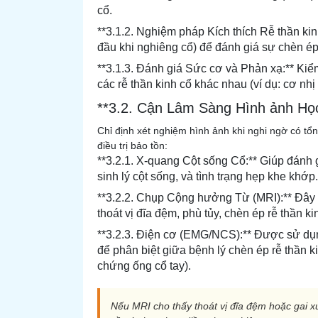
cổ.
**3.1.2. Nghiệm pháp Kích thích Rễ thần kin
đầu khi nghiêng cổ) để đánh giá sự chèn ép 
**3.1.3. Đánh giá Sức cơ và Phản xạ:** Kiể
các rễ thần kinh cổ khác nhau (ví dụ: cơ nh
**3.2. Cận Lâm Sàng Hình ảnh Họ
Chỉ định xét nghiệm hình ảnh khi nghi ngờ có tổ
điều trị bảo tồn:
**3.2.1. X-quang Cột sống Cổ:** Giúp đánh 
sinh lý cột sống, và tình trạng hẹp khe khớp.
**3.2.2. Chụp Cộng hưởng Từ (MRI):** Đây 
thoát vị đĩa đệm, phù tủy, chèn ép rễ thần ki
**3.2.3. Điện cơ (EMG/NCS):** Được sử dụn
để phân biệt giữa bệnh lý chèn ép rễ thần k
chứng ống cổ tay).
Nếu MRI cho thấy thoát vị đĩa đệm hoặc gai x