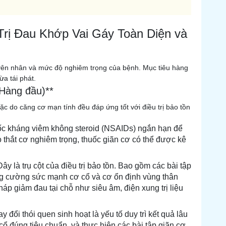
Trị Đau Khớp Vai Gáy Toàn Diện và
uyên nhân và mức độ nghiêm trọng của bệnh. Mục tiêu hàng
a tái phát.
 Hàng đầu)**
ặc do căng cơ mạn tính đều đáp ứng tốt với điều trị bảo tồn
ốc kháng viêm không steroid (NSAIDs) ngắn hạn để
 thắt cơ nghiêm trọng, thuốc giãn cơ có thể được kê
 Đây là trụ cột của điều trị bảo tồn. Bao gồm các bài tập
ăng cường sức mạnh cơ cổ và cơ ổn định vùng thân
háp giảm đau tại chỗ như siêu âm, điện xung trị liệu
y đổi thói quen sinh hoạt là yếu tố duy trì kết quả lâu
 cổ đúng tiêu chuẩn, và thực hiện các bài tập giãn cơ