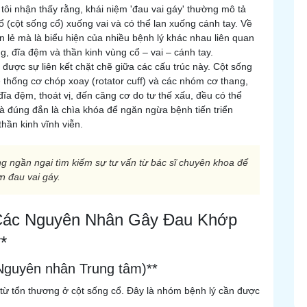
, tôi nhận thấy rằng, khái niệm 'đau vai gáy' thường mô tả
ổ (cột sống cổ) xuống vai và có thể lan xuống cánh tay. Về
 lẻ mà là biểu hiện của nhiều bệnh lý khác nhau liên quan
, đĩa đệm và thần kinh vùng cổ – vai – cánh tay.
được sự liên kết chặt chẽ giữa các cấu trúc này. Cột sống
thống cơ chóp xoay (rotator cuff) và các nhóm cơ thang,
 đĩa đệm, thoát vị, đến căng cơ do tư thế xấu, đều có thể
à đúng đắn là chìa khóa để ngăn ngừa bệnh tiến triển
hần kinh vĩnh viễn.
g ngần ngại tìm kiếm sự tư vấn từ bác sĩ chuyên khoa để
n đau vai gáy.
 Các Nguyên Nhân Gây Đau Khớp
*
Nguyên nhân Trung tâm)**
từ tổn thương ở cột sống cổ. Đây là nhóm bệnh lý cần được