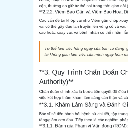
cận, thường do giữ tư thế sai trong thời gian dài (
**2.2.2. Viêm Bao Gân và Viêm Bao Hoạt D
Các vấn đề tại khớp vai như Viêm gân chóp xoay 
vai có thể gây đau lan truyền lên vùng cổ và vai.
cao hoặc xoay vai, và bệnh nhân có thể nhầm lẫn
Tư thế làm việc hàng ngày của bạn có đang '
lại không gian làm việc của mình ngay hôm na
**3. Quy Trình Chẩn Đoán Ch
Authority)**
Chẩn đoán chính xác là bước tiên quyết để điều 
việc kết hợp thăm khám lâm sàng cẩn thận và cá
**3.1. Khám Lâm Sàng và Đánh Gi
Bác sĩ sẽ tiến hành hỏi bệnh sử chi tiết, tập trung
tăng/giảm cơn đau. Tiếp theo là các nghiệm pháp 
**3.1.1. Đánh giá Phạm vi Vận động (ROM):*