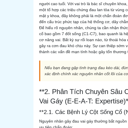
người cao tuổi. Với vai trò là bác sĩ chuyên khoa
một tổ hợp các triệu chứng đau lan tỏa từ vùng c
mặt y khoa, đây không phải là một chẩn đoán đơn
đến cấu trúc phức tạp của hệ thống cơ, dây chằng
Để hiểu rõ nguyên nhân, chúng ta cần nhận thức 
cổ bao gồm 7 đốt sống (C1-C7), bao quanh là hệ 
cơ nâng vai. Bất kỳ sự rối loạn nào, từ thoái hóa
gây ra cơn đau khó chịu này. Sự can thiệp sớm v
thành các vấn đề mạn tính hoặc gây tổn thương t
Nếu bạn đang gặp tình trạng đau kéo dài, đừn
xác định chính xác nguyên nhân cốt lõi của cơ
**2. Phân Tích Chuyên Sâu
Vai Gáy (E-E-A-T: Expertise)*
**2.1. Các Bệnh Lý Cột Sống Cổ (
Nguyên nhân gây đau vai gáy thường bắt nguồn 
ưu tiên chẩn đoán: