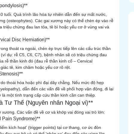
pondylosis)**
0 tuổi. Quá trình lão hóa tự nhiên dẫn đến sự mất nước,
ơng (osteophytes). Các gai xương này có thể chèn ép vào rễ
ra triệu chứng đau lan tỏa, tê bì hoặc yếu cơ ở vùng vai và
ical Disc Herniation)**
ong thoát ra ngoài, chèn ép trực tiếp lên các cấu trúc thần
 (ví dụ: rễ C5, C6, C7), bệnh nhân sẽ có triệu chứng đau
a rễ thần kinh đó (đau rễ thần kinh cổ – Cervical
giác tê, kim châm hoặc yếu cơ rõ rệt.
Stenosis)**
 do thoái hóa hoặc phì đại dây chằng. Nếu mức độ hẹp
yelopathy), dẫn đến các vấn đề về phối hợp vận động, đi lại
là một tình trạng cấp cứu thần kinh cần can thiệp.
 Tư Thế (Nguyên nhân Ngoại vi)**
ừ xương. Các vấn đề về cơ và khớp vai đóng vai trò lớn:
l Pain Syndrome)**
iểm kích hoạt' (trigger points) tại cơ thang, cơ ức đòn
y đau cục bộ và có thể 'phản xạ' đau đến các vùng lân