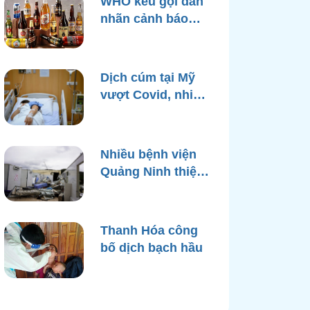
WHO kêu gọi dán
nhãn cảnh báo
ung thư trên bao
bì rượu
Dịch cúm tại Mỹ
vượt Covid, nhiều
bệnh viện quá tải
Nhiều bệnh viện
Quảng Ninh thiệt
hại nặng, cạn điện
nước sau bão
Yagi
Thanh Hóa công
bố dịch bạch hầu