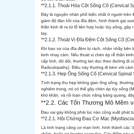
**2.1.1. Thoái Hóa Cột Sống Cổ (Cervical S
Đây là nguyên nhân phổ biến nhất ở người trên 4
giảm độ đàn hồi của đĩa đệm, hình thành gai xư
thần kinh đi ra từ lỗ liên hợp hoặc tủy sống, gây 
tay.
**2.1.2. Thoát Vị Đĩa Đệm Cột Sống Cổ (Cerv
Khi bao xơ của đĩa đệm bị rách, nhân nhầy bên tr
kinh nhạy cảm. Nếu thoát vị chèn ép rễ thần kinh
cấp tính, dữ dội, thường lan dọc theo đường đi củ
Radiculopathy). Điều này thường đi kèm với cảm 
**2.1.3. Hẹp Ống Sống Cổ (Cervical Spinal 
Tình trạng thu hẹp không gian ống sống, thường
nghiêm trọng, nó có thể gây chèn ép tủy sống (M
khó khăn, và rối loạn chức năng bàng quang, đây 
**2.2. Các Tổn Thương Mô Mềm và
Đau vai gáy không phải lúc nào cũng xuất phát t
**2.2.1. Hội Chứng Đau Cơ Mạc (Myofascia
Là tình trạng căng cơ mạn tính, hình thành các 'đ
chũm, hoặc cơ levator scapulae. Các điểm này gâ