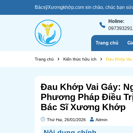
BácsỹXươngkhớp.com xin chào, chúc bạn sức 
Holine:
097393291
Trang chủ
Gi
Trang chủ
Kiến thức hữu ích
Đau Khớp Vai
Đau Khớp Vai Gáy: N
Phương Pháp Điều Trị
Bác Sĩ Xương Khớp
Thứ Hai, 26/01/2026
Admin
Nôi dung chính