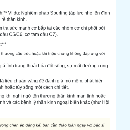
h:** Ví dụ: Nghiệm pháp Spurling (áp lực nhẹ lên đỉnh
rễ thần kinh.
m tra sức mạnh cơ bắp tại các nhóm cơ chi phối bởi
ị đầu C5/C6, cơ tam đầu C7).
c**
n thương cấu trúc hoặc khi triệu chứng không đáp ứng với
giá tình trạng thoái hóa đốt sống, sự mất đường cong
là tiêu chuẩn vàng để đánh giá mô mềm, phát hiện
nh hoặc tủy sống một cách chi tiết.
g khi nghi ngờ tổn thương thần kinh mạn tính hoặc
inh và các bệnh lý thần kinh ngoại biên khác (như Hội
ương chèn ép đáng kể, bạn cần thảo luận ngay với bác sĩ