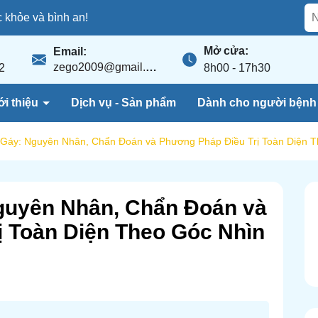
khỏe và bình an!
Mở cửa:
Email:
zego2009@gmail.com
2
8h00 - 17h30
ới thiệu
Dịch vụ - Sản phẩm
Dành cho người bện
 Gáy: Nguyên Nhân, Chẩn Đoán và Phương Pháp Điều Trị Toàn Diện 
guyên Nhân, Chẩn Đoán và
 Toàn Diện Theo Góc Nhìn