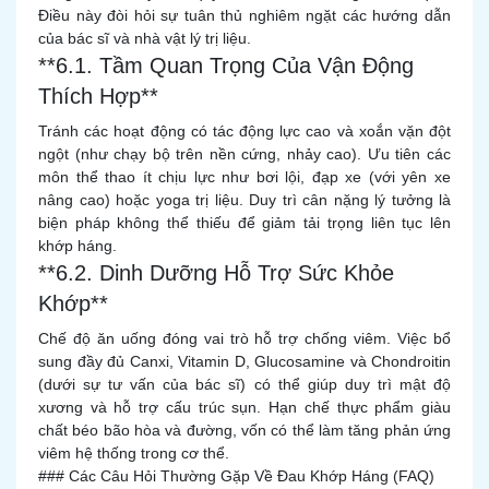
Điều này đòi hỏi sự tuân thủ nghiêm ngặt các hướng dẫn
của bác sĩ và nhà vật lý trị liệu.
**6.1. Tầm Quan Trọng Của Vận Động
Thích Hợp**
Tránh các hoạt động có tác động lực cao và xoắn vặn đột
ngột (như chạy bộ trên nền cứng, nhảy cao). Ưu tiên các
môn thể thao ít chịu lực như bơi lội, đạp xe (với yên xe
nâng cao) hoặc yoga trị liệu. Duy trì cân nặng lý tưởng là
biện pháp không thể thiếu để giảm tải trọng liên tục lên
khớp háng.
**6.2. Dinh Dưỡng Hỗ Trợ Sức Khỏe
Khớp**
Chế độ ăn uống đóng vai trò hỗ trợ chống viêm. Việc bổ
sung đầy đủ Canxi, Vitamin D, Glucosamine và Chondroitin
(dưới sự tư vấn của bác sĩ) có thể giúp duy trì mật độ
xương và hỗ trợ cấu trúc sụn. Hạn chế thực phẩm giàu
chất béo bão hòa và đường, vốn có thể làm tăng phản ứng
viêm hệ thống trong cơ thể.
### Các Câu Hỏi Thường Gặp Về Đau Khớp Háng (FAQ)