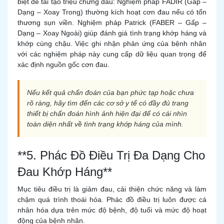
biệt để tái tạo triệu chứng đau: Nghiệm pháp FADIR (Gấp –
Dạng – Xoay Trong) thường kích hoạt cơn đau nếu có tổn
thương sụn viền. Nghiệm pháp Patrick (FABER – Gấp –
Dạng – Xoay Ngoài) giúp đánh giá tình trạng khớp háng và
khớp cùng chậu. Việc ghi nhận phản ứng của bệnh nhân
với các nghiệm pháp này cung cấp dữ liệu quan trọng để
xác định nguồn gốc cơn đau.
Nếu kết quả chẩn đoán của bạn phức tạp hoặc chưa
rõ ràng, hãy tìm đến các cơ sở y tế có đầy đủ trang
thiết bị chẩn đoán hình ảnh hiện đại để có cái nhìn
toàn diện nhất về tình trạng khớp háng của mình.
**5. Phác Đồ Điều Trị Đa Dạng Cho
Đau Khớp Háng**
Mục tiêu điều trị là giảm đau, cải thiện chức năng và làm
chậm quá trình thoái hóa. Phác đồ điều trị luôn được cá
nhân hóa dựa trên mức độ bệnh, độ tuổi và mức độ hoạt
động của bệnh nhân.