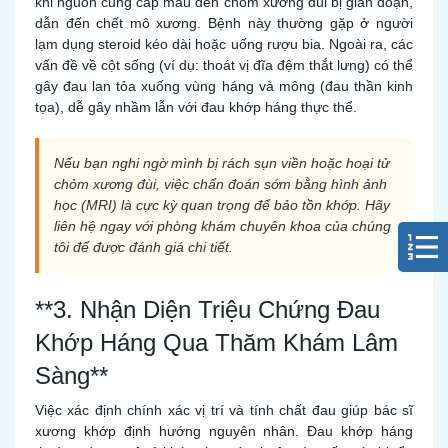
khi nguồn cung cấp máu đến chỏm xương đùi bị gián đoạn,
dẫn đến chết mô xương. Bệnh này thường gặp ở người
lạm dụng steroid kéo dài hoặc uống rượu bia. Ngoài ra, các
vấn đề về cột sống (ví dụ: thoát vị đĩa đệm thắt lưng) có thể
gây đau lan tỏa xuống vùng háng và mông (đau thần kinh
tọa), dễ gây nhầm lẫn với đau khớp háng thực thể.
Nếu bạn nghi ngờ mình bị rách sụn viền hoặc hoại tử
chỏm xương đùi, việc chẩn đoán sớm bằng hình ảnh
học (MRI) là cực kỳ quan trọng để bảo tồn khớp. Hãy
liên hệ ngay với phòng khám chuyên khoa của chúng
tôi để được đánh giá chi tiết.
**3. Nhận Diện Triệu Chứng Đau
Khớp Háng Qua Thăm Khám Lâm
Sàng**
Việc xác định chính xác vị trí và tính chất đau giúp bác sĩ
xương khớp định hướng nguyên nhân. Đau khớp háng