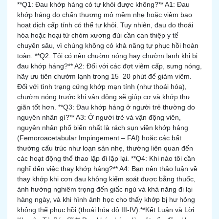
**Q1: Đau khớp háng có tự khỏi được không?** A1: Đau
khớp háng do chấn thương mô mềm nhẹ hoặc viêm bao
hoạt dịch cấp tính có thể tự khỏi. Tuy nhiên, đau do thoái
hóa hoặc hoại tử chỏm xương đùi cần can thiệp y tế
chuyên sâu, vì chúng không có khả năng tự phục hồi hoàn
toàn. **Q2: Tôi có nên chườm nóng hay chườm lạnh khi bị
đau khớp háng?** A2: Đối với các đợt viêm cấp, sưng nóng,
hãy ưu tiên chườm lạnh trong 15–20 phút để giảm viêm.
Đối với tình trạng cứng khớp mạn tính (như thoái hóa),
chườm nóng trước khi vận động sẽ giúp cơ và khớp thư
giãn tốt hơn. **Q3: Đau khớp háng ở người trẻ thường do
nguyên nhân gì?** A3: Ở người trẻ và vận động viên,
nguyên nhân phổ biến nhất là rách sụn viền khớp háng
(Femoroacetabular Impingement – FAI) hoặc các bất
thường cấu trúc như loạn sản nhẹ, thường liên quan đến
các hoạt động thể thao lặp đi lặp lại. **Q4: Khi nào tôi cần
nghĩ đến việc thay khớp háng?** A4: Bạn nên thảo luận về
thay khớp khi cơn đau không kiểm soát được bằng thuốc,
ảnh hưởng nghiêm trọng đến giấc ngủ và khả năng đi lại
hàng ngày, và khi hình ảnh học cho thấy khớp bị hư hỏng
không thể phục hồi (thoái hóa độ III-IV).
**Kết Luận và Lời