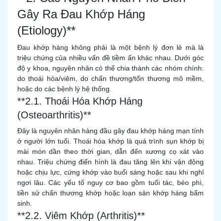
Gây Ra Đau Khớp Háng
(Etiology)**
Đau khớp háng không phải là một bệnh lý đơn lẻ mà là
triệu chứng của nhiều vấn đề tiềm ẩn khác nhau. Dưới góc
độ y khoa, nguyên nhân có thể chia thành các nhóm chính:
do thoái hóa/viêm, do chấn thương/tổn thương mô mềm,
hoặc do các bệnh lý hệ thống.
**2.1. Thoái Hóa Khớp Háng
(Osteoarthritis)**
Đây là nguyên nhân hàng đầu gây đau khớp háng mạn tính
ở người lớn tuổi. Thoái hóa khớp là quá trình sụn khớp bị
mài mòn dần theo thời gian, dẫn đến xương cọ xát vào
nhau. Triệu chứng điển hình là đau tăng lên khi vận động
hoặc chịu lực, cứng khớp vào buổi sáng hoặc sau khi nghỉ
ngơi lâu. Các yếu tố nguy cơ bao gồm tuổi tác, béo phì,
tiền sử chấn thương khớp hoặc loạn sản khớp háng bẩm
sinh.
**2.2. Viêm Khớp (Arthritis)**