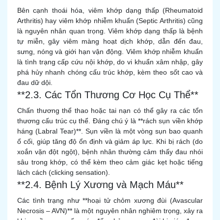
Bên cạnh thoái hóa, viêm khớp dạng thấp (Rheumatoid
Arthritis) hay viêm khớp nhiễm khuẩn (Septic Arthritis) cũng
là nguyên nhân quan trọng. Viêm khớp dạng thấp là bệnh
tự miễn, gây viêm màng hoạt dịch khớp, dẫn đến đau,
sưng, nóng và giới hạn vận động. Viêm khớp nhiễm khuẩn
là tình trạng cấp cứu nội khớp, do vi khuẩn xâm nhập, gây
phá hủy nhanh chóng cấu trúc khớp, kèm theo sốt cao và
đau dữ dội.
**2.3. Các Tổn Thương Cơ Học Cụ Thể**
Chấn thương thể thao hoặc tai nạn có thể gây ra các tổn
thương cấu trúc cụ thể. Đáng chú ý là **rách sụn viền khớp
háng (Labral Tear)**. Sụn viền là một vòng sụn bao quanh
ổ cối, giúp tăng độ ổn định và giảm áp lực. Khi bị rách (do
xoắn vặn đột ngột), bệnh nhân thường cảm thấy đau nhói
sâu trong khớp, có thể kèm theo cảm giác kẹt hoặc tiếng
lách cách (clicking sensation).
**2.4. Bệnh Lý Xương và Mạch Máu**
Các tình trạng như **hoại tử chỏm xương đùi (Avascular
Necrosis – AVN)** là một nguyên nhân nghiêm trọng, xảy ra