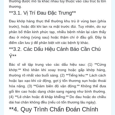
thường được mô tả khác nhau tùy thuộc vào cấu trúc bị tổn
thương.
**3.1. Vị Trí Đau Đặc Trưng**
Đau khớp háng thực thể thường khu trú ở vùng bẹn (phía
trước), hoặc đôi khi lan ra mặt trước đùi. Tuy nhiên, do sự
phân bố thần kinh phức tạp, nhiều bệnh nhân lại cảm thấy
đau ở mông (vùng sau) hoặc thậm chí ở đầu gối. Đây là
điểm cần lưu ý để phân biệt với các bệnh lý khác.
**3.2. Các Dấu Hiệu Cảnh Báo Cần Chú
Ý**
Bác sĩ sẽ tập trung vào các dấu hiệu sau: (1) **Cứng
khớp:** Khó khăn khi xoay trong hoặc gấp khớp háng,
thường rõ nhất vào buổi sáng. (2) **Tiếng kêu:** Lách cách
hoặc lạo xạo khi cử động, gợi ý tổn thương sụn hoặc thoái
hóa nặng. (3) **Giảm biên độ vận động:** Không thể đưa
gối lên cao hoặc dạng chân sang ngang như bình thường.
(4) **Lê chân hoặc đi khập khiễng:** Do đau hoặc do chiều
dài hai chân không đều (nếu có tổn thương lâu ngày).
**4. Quy Trình Chẩn Đoán Chính