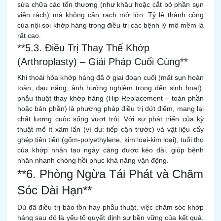
sửa chữa các tổn thương (như khâu hoặc cắt bỏ phần sụn
viền rách) mà không cần rạch mở lớn. Tỷ lệ thành công
của nội soi khớp háng trong điều trị các bệnh lý mô mềm là
rất cao.
**5.3. Điều Trị Thay Thế Khớp
(Arthroplasty) – Giải Pháp Cuối Cùng**
Khi thoái hóa khớp háng đã ở giai đoạn cuối (mất sụn hoàn
toàn, đau nặng, ảnh hưởng nghiêm trọng đến sinh hoạt),
phẫu thuật thay khớp háng (Hip Replacement – toàn phần
hoặc bán phần) là phương pháp điều trị dứt điểm, mang lại
chất lượng cuộc sống vượt trội. Với sự phát triển của kỹ
thuật mổ ít xâm lấn (ví dụ: tiếp cận trước) và vật liệu cấy
ghép tiên tiến (gốm-polyethylene, kim loại-kim loại), tuổi thọ
của khớp nhân tạo ngày càng được kéo dài, giúp bệnh
nhân nhanh chóng hồi phục khả năng vận động.
**6. Phòng Ngừa Tái Phát và Chăm
Sóc Dài Hạn**
Dù đã điều trị bảo tồn hay phẫu thuật, việc chăm sóc khớp
háng sau đó là yếu tố quyết định sự bền vững của kết quả.