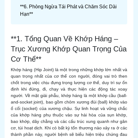
**6. Phòng Ngừa Tái Phát và Chăm Sóc Dài
Hạn**
**1. Tổng Quan Về Khớp Háng –
Trục Xương Khớp Quan Trọng Của
Cơ Thể**
Khớp háng (Hip Joint) là một trong những khớp lớn nhất và
quan trọng nhất của cơ thể con người, đóng vai trò then
chốt trong việc chịu đựng trọng lượng cơ thể, duy trì sự ổn
định khi đứng, đi, chạy và thực hiện các động tác xoay
người. Về mặt giải phẫu, khớp háng là một khớp cầu (ball-
and-socket joint), bao gồm chỏm xương đùi (ball) khớp vào
ổ cối (socket) của xương chậu. Sự linh hoạt và vững chắc
của khớp háng phụ thuộc vào sự hài hòa của sụn khớp,
bao khớp, dây chằng và các cấu trúc xung quanh như gân
cơ, túi hoạt dịch. Khi có bất kỳ tổn thương nào xảy ra ở các
thành phần này, người bệnh sẽ biểu hiện triệu chứng đau