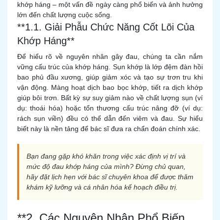
khớp háng – một vấn đề ngày càng phổ biến và ảnh hưởng
lớn đến chất lượng cuộc sống.
**1.1. Giải Phẫu Chức Năng Cốt Lõi Của
Khớp Háng**
Để hiểu rõ về nguyên nhân gây đau, chúng ta cần nắm
vững cấu trúc của khớp háng. Sụn khớp là lớp đệm đàn hồi
bao phủ đầu xương, giúp giảm xóc và tạo sự trơn tru khi
vận động. Màng hoạt dịch bao bọc khớp, tiết ra dịch khớp
giúp bôi trơn. Bất kỳ sự suy giảm nào về chất lượng sụn (ví
dụ: thoái hóa) hoặc tổn thương cấu trúc nâng đỡ (ví dụ:
rách sụn viền) đều có thể dẫn đến viêm và đau. Sự hiểu
biết này là nền tảng để bác sĩ đưa ra chẩn đoán chính xác.
Bạn đang gặp khó khăn trong việc xác định vị trí và
mức độ đau khớp háng của mình? Đừng chủ quan,
hãy đặt lịch hẹn với bác sĩ chuyên khoa để được thăm
khám kỹ lưỡng và cá nhân hóa kế hoạch điều trị.
**2. Các Nguyên Nhân Phổ Biến