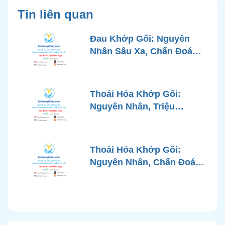
Tin liên quan
Đau Khớp Gối: Nguyên
Nhân Sâu Xa, Chẩn Đoán
Chính Xác và Phương
Pháp Điều Trị Tiên Tiến Từ
Góc Nhìn Bác Sĩ Xương
Thoái Hóa Khớp Gối:
Khớp
Nguyên Nhân, Triệu
Chứng, Chẩn Đoán và Các
Phương Pháp Điều Trị
Chuẩn Y Khoa
Thoái Hóa Khớp Gối:
Nguyên Nhân, Chẩn Đoán
Chính Xác và Phương
Pháp Điều Trị Bảo Tồn
Hiện Đại