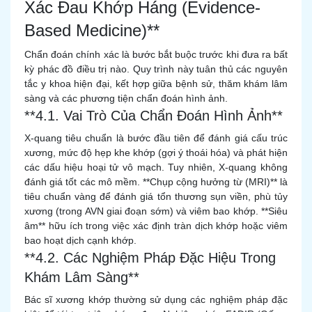
Xác Đau Khớp Háng (Evidence-
Based Medicine)**
Chẩn đoán chính xác là bước bắt buộc trước khi đưa ra bất
kỳ phác đồ điều trị nào. Quy trình này tuân thủ các nguyên
tắc y khoa hiện đại, kết hợp giữa bệnh sử, thăm khám lâm
sàng và các phương tiện chẩn đoán hình ảnh.
**4.1. Vai Trò Của Chẩn Đoán Hình Ảnh**
X-quang tiêu chuẩn là bước đầu tiên để đánh giá cấu trúc
xương, mức độ hẹp khe khớp (gợi ý thoái hóa) và phát hiện
các dấu hiệu hoại tử vô mạch. Tuy nhiên, X-quang không
đánh giá tốt các mô mềm. **Chụp cộng hưởng từ (MRI)** là
tiêu chuẩn vàng để đánh giá tổn thương sụn viền, phù tủy
xương (trong AVN giai đoạn sớm) và viêm bao khớp. **Siêu
âm** hữu ích trong việc xác định tràn dịch khớp hoặc viêm
bao hoạt dịch cạnh khớp.
**4.2. Các Nghiệm Pháp Đặc Hiệu Trong
Khám Lâm Sàng**
Bác sĩ xương khớp thường sử dụng các nghiệm pháp đặc