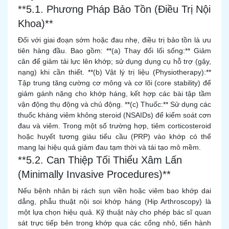
**5.1. Phương Pháp Bảo Tồn (Điều Trị Nội
Khoa)**
Đối với giai đoạn sớm hoặc đau nhẹ, điều trị bảo tồn là ưu
tiên hàng đầu. Bao gồm: **(a) Thay đổi lối sống:** Giảm
cân để giảm tải lực lên khớp; sử dụng dụng cụ hỗ trợ (gậy,
nạng) khi cần thiết. **(b) Vật lý trị liệu (Physiotherapy):**
Tập trung tăng cường cơ mông và cơ lõi (core stability) để
giảm gánh nặng cho khớp háng, kết hợp các bài tập tầm
vận động thụ động và chủ động. **(c) Thuốc:** Sử dụng các
thuốc kháng viêm không steroid (NSAIDs) để kiểm soát cơn
đau và viêm. Trong một số trường hợp, tiêm corticosteroid
hoặc huyết tương giàu tiểu cầu (PRP) vào khớp có thể
mang lại hiệu quả giảm đau tạm thời và tái tạo mô mềm.
**5.2. Can Thiệp Tối Thiểu Xâm Lấn
(Minimally Invasive Procedures)**
Nếu bệnh nhân bị rách sụn viền hoặc viêm bao khớp dai
dẳng, phẫu thuật nội soi khớp háng (Hip Arthroscopy) là
một lựa chọn hiệu quả. Kỹ thuật này cho phép bác sĩ quan
sát trực tiếp bên trong khớp qua các cổng nhỏ, tiến hành