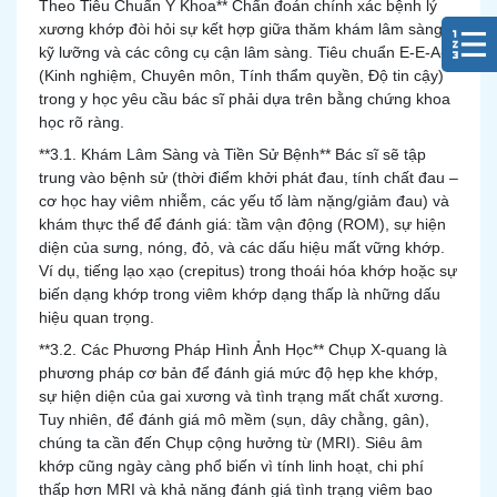
Theo Tiêu Chuẩn Y Khoa** Chẩn đoán chính xác bệnh lý
xương khớp đòi hỏi sự kết hợp giữa thăm khám lâm sàng
kỹ lưỡng và các công cụ cận lâm sàng. Tiêu chuẩn E-E-A-T
(Kinh nghiệm, Chuyên môn, Tính thẩm quyền, Độ tin cậy)
trong y học yêu cầu bác sĩ phải dựa trên bằng chứng khoa
học rõ ràng.
**3.1. Khám Lâm Sàng và Tiền Sử Bệnh** Bác sĩ sẽ tập
trung vào bệnh sử (thời điểm khởi phát đau, tính chất đau –
cơ học hay viêm nhiễm, các yếu tố làm nặng/giảm đau) và
khám thực thể để đánh giá: tầm vận động (ROM), sự hiện
diện của sưng, nóng, đỏ, và các dấu hiệu mất vững khớp.
Ví dụ, tiếng lạo xạo (crepitus) trong thoái hóa khớp hoặc sự
biến dạng khớp trong viêm khớp dạng thấp là những dấu
hiệu quan trọng.
**3.2. Các Phương Pháp Hình Ảnh Học** Chụp X-quang là
phương pháp cơ bản để đánh giá mức độ hẹp khe khớp,
sự hiện diện của gai xương và tình trạng mất chất xương.
Tuy nhiên, để đánh giá mô mềm (sụn, dây chằng, gân),
chúng ta cần đến Chụp cộng hưởng từ (MRI). Siêu âm
khớp cũng ngày càng phổ biến vì tính linh hoạt, chi phí
thấp hơn MRI và khả năng đánh giá tình trạng viêm bao