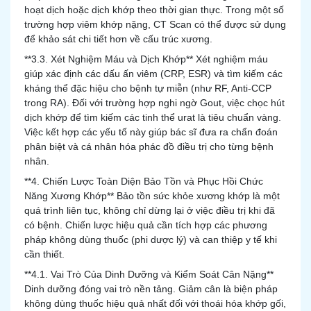
hoạt dịch hoặc dịch khớp theo thời gian thực. Trong một số
trường hợp viêm khớp nặng, CT Scan có thể được sử dụng
để khảo sát chi tiết hơn về cấu trúc xương.
**3.3. Xét Nghiệm Máu và Dịch Khớp** Xét nghiệm máu
giúp xác định các dấu ấn viêm (CRP, ESR) và tìm kiếm các
kháng thể đặc hiệu cho bệnh tự miễn (như RF, Anti-CCP
trong RA). Đối với trường hợp nghi ngờ Gout, việc chọc hút
dịch khớp để tìm kiếm các tinh thể urat là tiêu chuẩn vàng.
Việc kết hợp các yếu tố này giúp bác sĩ đưa ra chẩn đoán
phân biệt và cá nhân hóa phác đồ điều trị cho từng bệnh
nhân.
**4. Chiến Lược Toàn Diện Bảo Tồn và Phục Hồi Chức
Năng Xương Khớp** Bảo tồn sức khỏe xương khớp là một
quá trình liên tục, không chỉ dừng lại ở việc điều trị khi đã
có bệnh. Chiến lược hiệu quả cần tích hợp các phương
pháp không dùng thuốc (phi dược lý) và can thiệp y tế khi
cần thiết.
**4.1. Vai Trò Của Dinh Dưỡng và Kiểm Soát Cân Nặng**
Dinh dưỡng đóng vai trò nền tảng. Giảm cân là biện pháp
không dùng thuốc hiệu quả nhất đối với thoái hóa khớp gối,