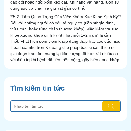
gập gối hoặc ngồi xổm kéo dài. Khi nâng vật nặng, luôn sử
dụng sức cơ chân và giữ vật gần cơ thể.
**5.2. Tầm Quan Trọng Của Việc Khám Sức Khỏe Định Kỳ**
Đối với những người có yếu tố nguy cơ (tiền sử gia đình,
thừa cân, hoặc từng chấn thương khớp), việc kiểm tra sức
khỏe xương khớp định kỳ (ít nhất mỗi 1–2 năm) là cần
thiết. Phát hiện sớm viêm khớp dạng thấp hay các dấu hiệu
thoái hóa nhẹ trên X-quang cho phép bác sĩ can thiệp ở
giai đoạn bảo tồn, mang lại tiên lượng tốt hơn rất nhiều so
với điều trị khi bệnh đã tiến triển nặng, gây biến dạng khớp.
Tìm kiếm tin tức