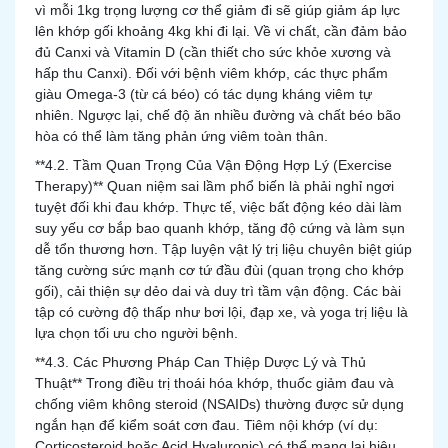
vì mỗi 1kg trọng lượng cơ thể giảm đi sẽ giúp giảm áp lực
lên khớp gối khoảng 4kg khi đi lại. Về vi chất, cần đảm bảo
đủ Canxi và Vitamin D (cần thiết cho sức khỏe xương và
hấp thu Canxi). Đối với bệnh viêm khớp, các thực phẩm
giàu Omega-3 (từ cá béo) có tác dụng kháng viêm tự
nhiên. Ngược lại, chế độ ăn nhiều đường và chất béo bão
hòa có thể làm tăng phản ứng viêm toàn thân.
**4.2. Tầm Quan Trọng Của Vận Động Hợp Lý (Exercise
Therapy)** Quan niệm sai lầm phổ biến là phải nghỉ ngơi
tuyệt đối khi đau khớp. Thực tế, việc bất động kéo dài làm
suy yếu cơ bắp bao quanh khớp, tăng độ cứng và làm sụn
dễ tổn thương hơn. Tập luyện vật lý trị liệu chuyên biệt giúp
tăng cường sức mạnh cơ tứ đầu đùi (quan trọng cho khớp
gối), cải thiện sự dẻo dai và duy trì tầm vận động. Các bài
tập có cường độ thấp như bơi lội, đạp xe, và yoga trị liệu là
lựa chọn tối ưu cho người bệnh.
**4.3. Các Phương Pháp Can Thiệp Dược Lý và Thủ
Thuật** Trong điều trị thoái hóa khớp, thuốc giảm đau và
chống viêm không steroid (NSAIDs) thường được sử dụng
ngắn hạn để kiểm soát cơn đau. Tiêm nội khớp (ví dụ:
Corticosteroid hoặc Acid Hyaluronic) có thể mang lại hiệu