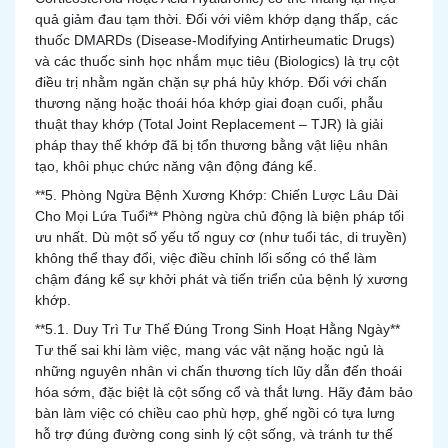
quả giảm đau tạm thời. Đối với viêm khớp dạng thấp, các
thuốc DMARDs (Disease-Modifying Antirheumatic Drugs)
và các thuốc sinh học nhắm mục tiêu (Biologics) là trụ cột
điều trị nhằm ngăn chặn sự phá hủy khớp. Đối với chấn
thương nặng hoặc thoái hóa khớp giai đoạn cuối, phẫu
thuật thay khớp (Total Joint Replacement – TJR) là giải
pháp thay thế khớp đã bị tổn thương bằng vật liệu nhân
tạo, khôi phục chức năng vận động đáng kể.
**5. Phòng Ngừa Bệnh Xương Khớp: Chiến Lược Lâu Dài
Cho Mọi Lứa Tuổi** Phòng ngừa chủ động là biện pháp tối
ưu nhất. Dù một số yếu tố nguy cơ (như tuổi tác, di truyền)
không thể thay đổi, việc điều chỉnh lối sống có thể làm
chậm đáng kể sự khởi phát và tiến triển của bệnh lý xương
khớp.
**5.1. Duy Trì Tư Thế Đúng Trong Sinh Hoạt Hằng Ngày**
Tư thế sai khi làm việc, mang vác vật nặng hoặc ngủ là
những nguyên nhân vi chấn thương tích lũy dẫn đến thoái
hóa sớm, đặc biệt là cột sống cổ và thắt lưng. Hãy đảm bảo
bàn làm việc có chiều cao phù hợp, ghế ngồi có tựa lưng
hỗ trợ đúng đường cong sinh lý cột sống, và tránh tư thế