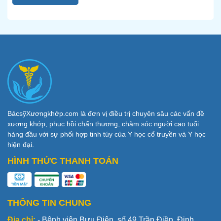
BácsỹXươngkhớp.com là đơn vị điều trị chuyên sâu các vấn đề
xương khớp, phục hồi chấn thương, chăm sóc người cao tuổi
hàng đầu với sự phối hợp tinh túy của Y học cổ truyền và Y học
hiện đại.
HÌNH THỨC THANH TOÁN
THÔNG TIN CHUNG
Địa chỉ:
- Bệnh viện Bưu Điện, số 49 Trần Điền, Định