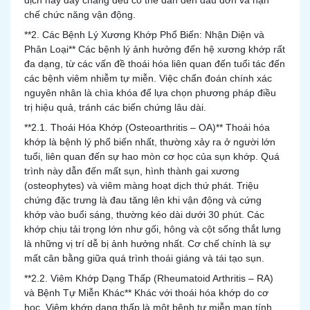
dịch hay dây chằng đều có thể dẫn đến đau đớn và hạn
chế chức năng vận động.
**2. Các Bệnh Lý Xương Khớp Phổ Biến: Nhận Diện và
Phân Loại** Các bệnh lý ảnh hưởng đến hệ xương khớp rất
đa dạng, từ các vấn đề thoái hóa liên quan đến tuổi tác đến
các bệnh viêm nhiễm tự miễn. Việc chẩn đoán chính xác
nguyên nhân là chìa khóa để lựa chọn phương pháp điều
trị hiệu quả, tránh các biến chứng lâu dài.
**2.1. Thoái Hóa Khớp (Osteoarthritis – OA)** Thoái hóa
khớp là bệnh lý phổ biến nhất, thường xảy ra ở người lớn
tuổi, liên quan đến sự hao mòn cơ học của sụn khớp. Quá
trình này dẫn đến mất sụn, hình thành gai xương
(osteophytes) và viêm màng hoạt dịch thứ phát. Triệu
chứng đặc trưng là đau tăng lên khi vận động và cứng
khớp vào buổi sáng, thường kéo dài dưới 30 phút. Các
khớp chịu tải trọng lớn như gối, hông và cột sống thắt lưng
là những vị trí dễ bị ảnh hưởng nhất. Cơ chế chính là sự
mất cân bằng giữa quá trình thoái giáng và tái tạo sụn.
**2.2. Viêm Khớp Dạng Thấp (Rheumatoid Arthritis – RA)
và Bệnh Tự Miễn Khác** Khác với thoái hóa khớp do cơ
học, Viêm khớp dạng thấp là một bệnh tự miễn mạn tính,