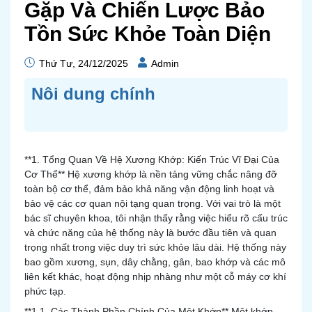
Gặp Và Chiến Lược Bảo
Tồn Sức Khỏe Toàn Diện
Thứ Tư, 24/12/2025
Admin
Nôi dung chính
**1. Tổng Quan Về Hệ Xương Khớp: Kiến Trúc Vĩ Đại Của
Cơ Thể** Hệ xương khớp là nền tảng vững chắc nâng đỡ
toàn bộ cơ thể, đảm bảo khả năng vận động linh hoạt và
bảo vệ các cơ quan nội tạng quan trọng. Với vai trò là một
bác sĩ chuyên khoa, tôi nhận thấy rằng việc hiểu rõ cấu trúc
và chức năng của hệ thống này là bước đầu tiên và quan
trọng nhất trong việc duy trì sức khỏe lâu dài. Hệ thống này
bao gồm xương, sụn, dây chằng, gân, bao khớp và các mô
liên kết khác, hoạt động nhịp nhàng như một cỗ máy cơ khí
phức tạp.
**1.1. Các Thành Phần Chính Của Một Khớp** Một khớp