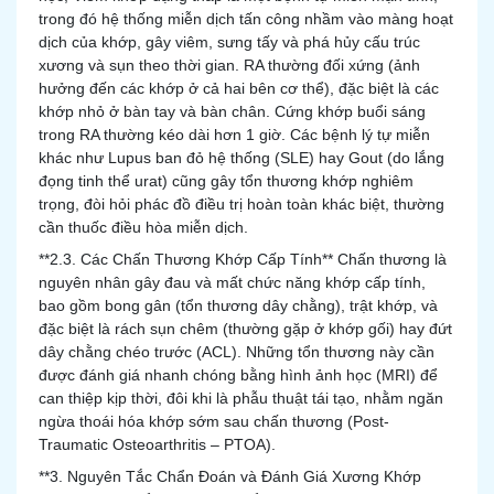
trong đó hệ thống miễn dịch tấn công nhầm vào màng hoạt
dịch của khớp, gây viêm, sưng tấy và phá hủy cấu trúc
xương và sụn theo thời gian. RA thường đối xứng (ảnh
hưởng đến các khớp ở cả hai bên cơ thể), đặc biệt là các
khớp nhỏ ở bàn tay và bàn chân. Cứng khớp buổi sáng
trong RA thường kéo dài hơn 1 giờ. Các bệnh lý tự miễn
khác như Lupus ban đỏ hệ thống (SLE) hay Gout (do lắng
đọng tinh thể urat) cũng gây tổn thương khớp nghiêm
trọng, đòi hỏi phác đồ điều trị hoàn toàn khác biệt, thường
cần thuốc điều hòa miễn dịch.
**2.3. Các Chấn Thương Khớp Cấp Tính** Chấn thương là
nguyên nhân gây đau và mất chức năng khớp cấp tính,
bao gồm bong gân (tổn thương dây chằng), trật khớp, và
đặc biệt là rách sụn chêm (thường gặp ở khớp gối) hay đứt
dây chằng chéo trước (ACL). Những tổn thương này cần
được đánh giá nhanh chóng bằng hình ảnh học (MRI) để
can thiệp kịp thời, đôi khi là phẫu thuật tái tạo, nhằm ngăn
ngừa thoái hóa khớp sớm sau chấn thương (Post-
Traumatic Osteoarthritis – PTOA).
**3. Nguyên Tắc Chẩn Đoán và Đánh Giá Xương Khớp