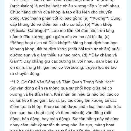
(articulation) là nơi hai hoặc nhiều xương tiếp xúc với nhau.
Chức năng chính của khớp là tạo điều kiện cho chuyển
động. Các thành phần cốt lõi bao gồm: (a) **Xương**: Cung
cấp khung đỡ và điểm bám cho cơ bắp. (b) **Sụn khớp
(Articular Cartilage)**: Lớp mô liên kết đàn hồi, trơn láng
nằm ở đầu xương, giúp giảm xóc và ma sát tối đa. (c)
**Màng hoạt dịch và Dịch khớp**: Màng hoạt dịch bao bọc
khoang khớp, tiết ra dịch khớp (chất bôi trơn tự nhiên) nuôi
dưỡng sụn và giảm thiểu sự hao mòn. (d) **Dây chằng và
Gân**: Dây chằng giữ các xương lại với nhau, đảm bảo sự
ổn định, trong khi gân nối cơ với xương, truyền lực để tạo
ra chuyển động.
**1.2. Cơ Chế Vận Động và Tầm Quan Trọng Sinh Học**
Sự vận động diễn ra thông qua sự phối hợp giữa hệ cơ
xương và hệ thần kinh. Khi nhận tín hiệu từ não bộ, các cơ
co lại, kéo theo gân, tạo ra lực tác động lên xương tại các
điểm tựa là khớp. Khớp có thể được phân loại theo cấu trúc
(xơ, sụn, bao hoạt dịch) và theo mức độ vận động (bất
động, bán động, hay toàn động). Sự cân bằng này vô cùng
nhạy cảm; bất kỳ sự tổn thương nào lên sụn, màng hoạt