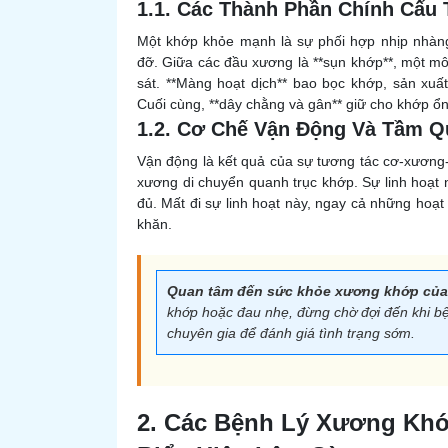
1.1. Các Thành Phần Chính Cấu
Một khớp khỏe mạnh là sự phối hợp nhịp nhàng 
đỡ. Giữa các đầu xương là **sụn khớp**, một mô
sát. **Màng hoạt dịch** bao bọc khớp, sản xuấ
Cuối cùng, **dây chằng và gân** giữ cho khớp ổn 
1.2. Cơ Chế Vận Động Và Tầm Q
Vận động là kết quả của sự tương tác cơ-xương-
xương di chuyển quanh trục khớp. Sự linh hoạt 
đủ. Mất đi sự linh hoạt này, ngay cả những hoạ
khăn.
Quan tâm đến sức khỏe xương khớp của
khớp hoặc đau nhẹ, đừng chờ đợi đến khi b
chuyên gia để đánh giá tình trạng sớm.
2. Các Bệnh Lý Xương Kh