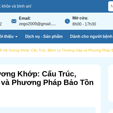
khỏe và bình an!
Mở cửa:
Email:
zego2009@gmail.com
2
8h00 - 17h30
ới thiệu
Dịch vụ - Sản phẩm
Dành cho người bện
ề Hệ Xương Khớp: Cấu Trúc, Bệnh Lý Thường Gặp và Phương Pháp B
ơng Khớp: Cấu Trúc,
 và Phương Pháp Bảo Tồn