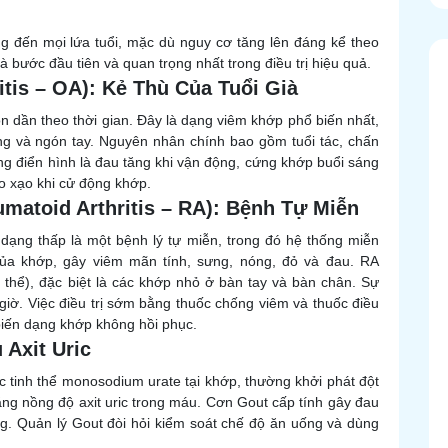
 đến mọi lứa tuổi, mặc dù nguy cơ tăng lên đáng kể theo
à bước đầu tiên và quan trọng nhất trong điều trị hiệu quả.
itis – OA): Kẻ Thù Của Tuổi Già
n dần theo thời gian. Đây là dạng viêm khớp phổ biến nhất,
ng và ngón tay. Nguyên nhân chính bao gồm tuổi tác, chấn
ứng điển hình là đau tăng khi vận động, cứng khớp buổi sáng
ạo xạo khi cử động khớp.
matoid Arthritis – RA): Bệnh Tự Miễn
dạng thấp là một bệnh lý tự miễn, trong đó hệ thống miễn
ủa khớp, gây viêm mãn tính, sưng, nóng, đỏ và đau. RA
thể), đặc biệt là các khớp nhỏ ở bàn tay và bàn chân. Sự
iờ. Việc điều trị sớm bằng thuốc chống viêm và thuốc điều
biến dạng khớp không hồi phục.
 Axit Uric
 tinh thể monosodium urate tại khớp, thường khởi phát đột
ăng nồng độ axit uric trong máu. Cơn Gout cấp tính gây đau
ng. Quản lý Gout đòi hỏi kiểm soát chế độ ăn uống và dùng