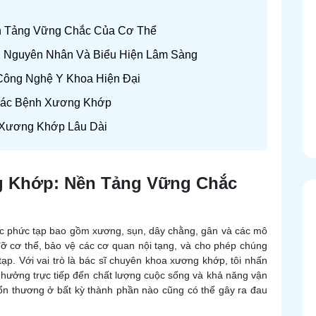
n Tảng Vững Chắc Của Cơ Thể
: Nguyên Nhân Và Biểu Hiện Lâm Sàng
 Công Nghệ Y Khoa Hiện Đại
 Các Bệnh Xương Khớp
 Xương Khớp Lâu Dài
g Khớp: Nền Tảng Vững Chắc
úc phức tạp bao gồm xương, sụn, dây chằng, gân và các mô
g đỡ cơ thể, bảo vệ các cơ quan nội tạng, và cho phép chúng
ạp. Với vai trò là bác sĩ chuyên khoa xương khớp, tôi nhấn
ưởng trực tiếp đến chất lượng cuộc sống và khả năng vận
tổn thương ở bất kỳ thành phần nào cũng có thể gây ra đau