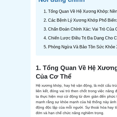
1. Tổng Quan Về Hệ Xương Khớp: Nề
2. Các Bệnh Lý Xương Khớp Phổ Biến
3. Chẩn Đoán Chính Xác: Vai Trò Của
4. Chiến Lược Điều Trị Đa Dạng Cho
5. Phòng Ngừa Và Bảo Tồn Sức Khỏe
1. Tổng Quan Về Hệ Xươn
Của Cơ Thể
Hệ xương khớp, hay hệ vận động, là một cấu tr
liên kết, đóng vai trò then chốt trong việc nân
ta thực hiện mọi cử động từ đơn giản đến phức t
mạnh rằng sự khỏe mạnh của hệ thống này ảnh h
động độc lập của mỗi người. Sự thoái hóa hay 
đớn và hạn chế chức năng nghiêm trọng.