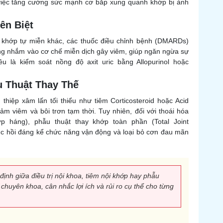
ong việc tăng cường sức mạnh cơ bắp xung quanh khớp bị ảnh
ên Biệt
 khớp tự miễn khác, các thuốc điều chỉnh bệnh (DMARDs)
húng nhắm vào cơ chế miễn dịch gây viêm, giúp ngăn ngừa sự
u là kiểm soát nồng độ axit uric bằng Allopurinol hoặc
u Thuật Thay Thế
n thiệp xâm lấn tối thiểu như tiêm Corticosteroid hoặc Acid
m viêm và bôi trơn tạm thời. Tuy nhiên, đối với thoái hóa
ớp háng), phẫu thuật thay khớp toàn phần (Total Joint
phục hồi đáng kể chức năng vận động và loại bỏ cơn đau mãn
định giữa điều trị nội khoa, tiêm nội khớp hay phẫu
 chuyên khoa, cân nhắc lợi ích và rủi ro cụ thể cho từng