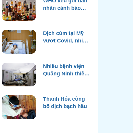
WHO kêu gọi dán
nhãn cảnh báo
ung thư trên bao
bì rượu
Dịch cúm tại Mỹ
vượt Covid, nhiều
bệnh viện quá tải
Nhiều bệnh viện
Quảng Ninh thiệt
hại nặng, cạn điện
nước sau bão
Yagi
Thanh Hóa công
bố dịch bạch hầu