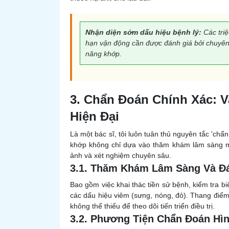
Nhận diện sớm dấu hiệu bệnh lý:
Các triệ
hạn vận động cần được đánh giá bởi chuyên
năng khớp.
3. Chẩn Đoán Chính Xác: 
Hiện Đại
Là một bác sĩ, tôi luôn tuân thủ nguyên tắc 'chẩ
khớp không chỉ dựa vào thăm khám lâm sàng m
ảnh và xét nghiệm chuyên sâu.
3.1. Thăm Khám Lâm Sàng Và Đ
Bao gồm việc khai thác tiền sử bệnh, kiểm tra b
các dấu hiệu viêm (sưng, nóng, đỏ). Thang điể
không thể thiếu để theo dõi tiến triển điều trị.
3.2. Phương Tiện Chẩn Đoán Hì