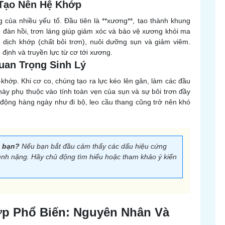
 Tạo Nên Hệ Khớp
của nhiều yếu tố. Đầu tiên là **xương**, tạo thành khung
 đàn hồi, trơn láng giúp giảm xóc và bảo vệ xương khỏi ma
t dịch khớp (chất bôi trơn), nuôi dưỡng sụn và giảm viêm.
định và truyền lực từ cơ tới xương.
uan Trọng Sinh Lý
khớp. Khi cơ co, chúng tạo ra lực kéo lên gân, làm các đầu
này phụ thuộc vào tính toàn vẹn của sụn và sự bôi trơn đầy
t động hàng ngày như đi bộ, leo cầu thang cũng trở nên khó
 bạn?
Nếu bạn bắt đầu cảm thấy các dấu hiệu cứng
ệnh nặng. Hãy chủ động tìm hiểu hoặc tham khảo ý kiến
ớp Phổ Biến: Nguyên Nhân Và