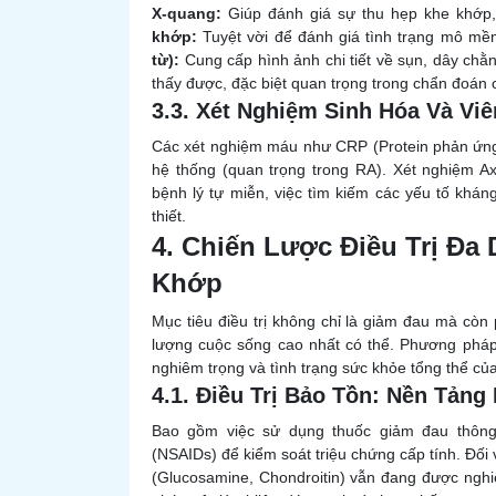
X-quang:
Giúp đánh giá sự thu hẹp khe khớp,
khớp:
Tuyệt vời để đánh giá tình trạng mô mề
từ):
Cung cấp hình ảnh chi tiết về sụn, dây c
thấy được, đặc biệt quan trọng trong chẩn đoán
3.3. Xét Nghiệm Sinh Hóa Và Vi
Các xét nghiệm máu như CRP (Protein phản ứng
hệ thống (quan trọng trong RA). Xét nghiệm Ax
bệnh lý tự miễn, việc tìm kiếm các yếu tố khá
thiết.
4. Chiến Lược Điều Trị Đ
Khớp
Mục tiêu điều trị không chỉ là giảm đau mà còn 
lượng cuộc sống cao nhất có thể. Phương pháp 
nghiêm trọng và tình trạng sức khỏe tổng thể củ
4.1. Điều Trị Bảo Tồn: Nền Tảng
Bao gồm việc sử dụng thuốc giảm đau thông 
(NSAIDs) để kiểm soát triệu chứng cấp tính. Đối
(Glucosamine, Chondroitin) vẫn đang được nghi