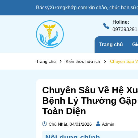
BácsỹXươngkhớp.com xin chào, chúc bạn sức 
Holine:
097393291
Trang chủ
Gi
Trang chủ
Kiến thức hữu ích
Chuyên Sâu V
Chuyên Sâu Về Hệ Xư
Bệnh Lý Thường Gặp
Toàn Diện
Chủ Nhật, 04/01/2026
Admin
Nôi dung chính