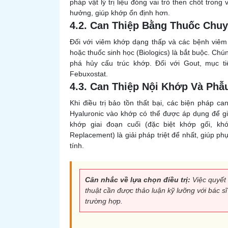
pháp vật lý trị liệu đóng vai trò then chốt tr
hưởng, giúp khớp ổn định hơn.
4.2. Can Thiệp Bằng Thuốc Chuy
Đối với viêm khớp dạng thấp và các bệnh viêm
hoặc thuốc sinh học (Biologics) là bắt buộc. C
phá hủy cấu trúc khớp. Đối với Gout, mục tiê
Febuxostat.
4.3. Can Thiệp Nội Khớp Và Phẫ
Khi điều trị bảo tồn thất bại, các biện pháp ca
Hyaluronic vào khớp có thể được áp dụng để giả
khớp giai đoạn cuối (đặc biệt khớp gối, kh
Replacement) là giải pháp triệt để nhất, giúp 
tính.
Cân nhắc về lựa chọn điều trị:
Việc quyết 
thuật cần được thảo luận kỹ lưỡng với bác sĩ
trường hợp.