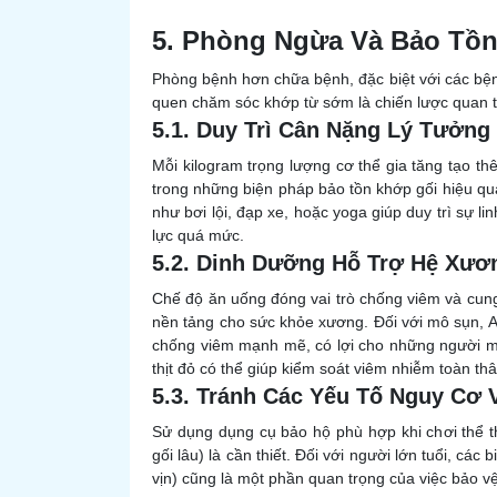
5. Phòng Ngừa Và Bảo Tồ
Phòng bệnh hơn chữa bệnh, đặc biệt với các bệnh
quen chăm sóc khớp từ sớm là chiến lược quan trọ
5.1. Duy Trì Cân Nặng Lý Tưởn
Mỗi kilogram trọng lượng cơ thể gia tăng tạo th
trong những biện pháp bảo tồn khớp gối hiệu quả
như bơi lội, đạp xe, hoặc yoga giúp duy trì sự
lực quá mức.
5.2. Dinh Dưỡng Hỗ Trợ Hệ Xư
Chế độ ăn uống đóng vai trò chống viêm và cung
nền tảng cho sức khỏe xương. Đối với mô sụn, Ax
chống viêm mạnh mẽ, có lợi cho những người m
thịt đỏ có thể giúp kiểm soát viêm nhiễm toàn thâ
5.3. Tránh Các Yếu Tố Nguy Cơ
Sử dụng dụng cụ bảo hộ phù hợp khi chơi thể tha
gối lâu) là cần thiết. Đối với người lớn tuổi, các
vịn) cũng là một phần quan trọng của việc bảo 