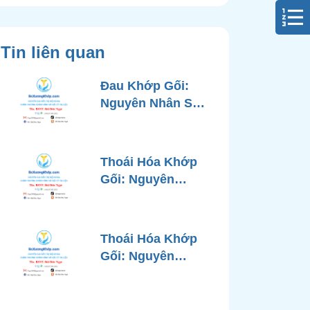
Tin liên quan
Đau Khớp Gối:
Nguyên Nhân Sâu
Xa, Chẩn Đoán
Chính Xác và
Phương Pháp
Thoái Hóa Khớp
Điều Trị Tiên Tiến
Gối: Nguyên
Từ Góc Nhìn Bác
Nhân, Triệu
Sĩ Xương Khớp
Chứng, Chẩn
Đoán và Các
Thoái Hóa Khớp
Phương Pháp
Gối: Nguyên
Điều Trị Chuẩn Y
Nhân, Chẩn Đoán
Khoa
Chính Xác và
Phương Pháp