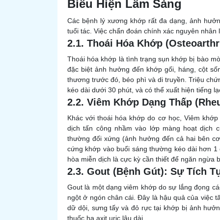
Biểu Hiện Lâm Sàng
Các bệnh lý xương khớp rất đa dạng, ảnh hưởng
tuổi tác. Việc chẩn đoán chính xác nguyên nhân l
2.1. Thoái Hóa Khớp (Osteoarthr
Thoái hóa khớp là tình trạng sụn khớp bị bào mò
đặc biệt ảnh hưởng đến khớp gối, háng, cột số
thương trước đó, béo phì và di truyền. Triệu ch
kéo dài dưới 30 phút, và có thể xuất hiện tiếng l
2.2. Viêm Khớp Dạng Thấp (Rheu
Khác với thoái hóa khớp do cơ học, Viêm khớp 
dịch tấn công nhầm vào lớp màng hoạt dịch c
thường đối xứng (ảnh hưởng đến cả hai bên cơ 
cứng khớp vào buổi sáng thường kéo dài hơn 1 g
hòa miễn dịch là cực kỳ cần thiết để ngăn ngừa 
2.3. Gout (Bệnh Gút): Sự Tích Tụ
Gout là một dạng viêm khớp do sự lắng đọng các
ngột ở ngón chân cái. Đây là hậu quả của việc t
dữ dội, sưng tấy và đỏ rực tại khớp bị ảnh hưở
thuốc hạ axit uric lâu dài.