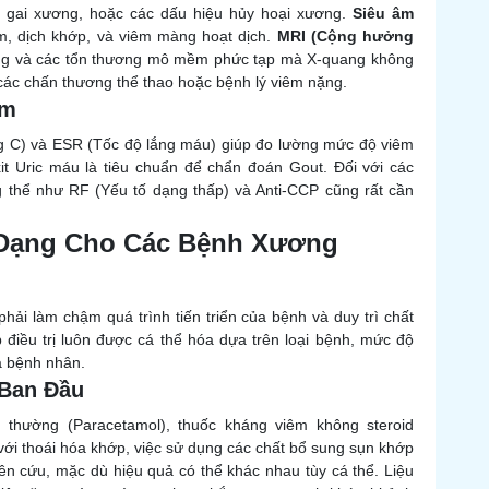
 gai xương, hoặc các dấu hiệu hủy hoại xương.
Siêu âm
m, dịch khớp, và viêm màng hoạt dịch.
MRI (Cộng hưởng
hằng và các tổn thương mô mềm phức tạp mà X-quang không
 các chấn thương thể thao hoặc bệnh lý viêm nặng.
êm
 C) và ESR (Tốc độ lắng máu) giúp đo lường mức độ viêm
it Uric máu là tiêu chuẩn để chẩn đoán Gout. Đối với các
ng thể như RF (Yếu tố dạng thấp) và Anti-CCP cũng rất cần
a Dạng Cho Các Bệnh Xương
phải làm chậm quá trình tiến triển của bệnh và duy trì chất
điều trị luôn được cá thể hóa dựa trên loại bệnh, mức độ
a bệnh nhân.
 Ban Đầu
thường (Paracetamol), thuốc kháng viêm không steroid
 với thoái hóa khớp, việc sử dụng các chất bổ sung sụn khớp
ên cứu, mặc dù hiệu quả có thể khác nhau tùy cá thể. Liệu