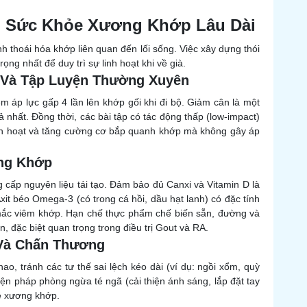
n Sức Khỏe Xương Khớp Lâu Dài
 thoái hóa khớp liên quan đến lối sống. Việc xây dựng thói
ng nhất để duy trì sự linh hoạt khi về già.
g Và Tập Luyện Thường Xuyên
êm áp lực gấp 4 lần lên khớp gối khi đi bộ. Giảm cân là một
 nhất. Đồng thời, các bài tập có tác động thấp (low-impact)
 linh hoạt và tăng cường cơ bắp quanh khớp mà không gây áp
ơng Khớp
 cấp nguyên liệu tái tạo. Đảm bảo đủ Canxi và Vitamin D là
it béo Omega-3 (có trong cá hồi, dầu hạt lanh) có đặc tính
ắc viêm khớp. Hạn chế thực phẩm chế biến sẵn, đường và
n, đặc biệt quan trọng trong điều trị Gout và RA.
 Và Chấn Thương
o, tránh các tư thế sai lệch kéo dài (ví dụ: ngồi xổm, quỳ
 biện pháp phòng ngừa té ngã (cải thiện ánh sáng, lắp đặt tay
vệ xương khớp.