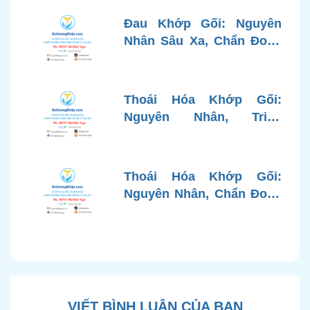
Đau Khớp Gối: Nguyên
Nhân Sâu Xa, Chẩn Đoán
Chính Xác và Phương
Pháp Điều Trị Tiên Tiến Từ
Góc Nhìn Bác Sĩ Xương
Thoái Hóa Khớp Gối:
Khớp
Nguyên Nhân, Triệu
Chứng, Chẩn Đoán và Các
Phương Pháp Điều Trị
Chuẩn Y Khoa
Thoái Hóa Khớp Gối:
Nguyên Nhân, Chẩn Đoán
Chính Xác và Phương
Pháp Điều Trị Bảo Tồn
Hiện Đại
VIẾT BÌNH LUẬN CỦA BẠN