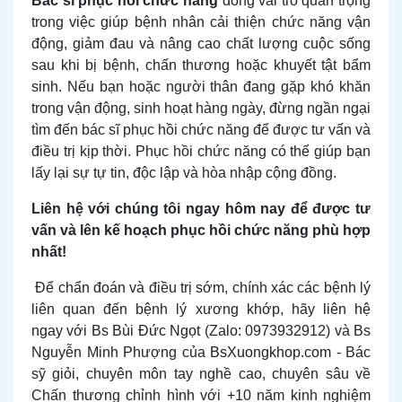
Bác sĩ phục hồi chức năng
đóng vai trò quan trọng
trong việc giúp bệnh nhân cải thiện chức năng vận
động, giảm đau và nâng cao chất lượng cuộc sống
sau khi bị bệnh, chấn thương hoặc khuyết tật bẩm
sinh. Nếu bạn hoặc người thân đang gặp khó khăn
trong vận động, sinh hoạt hàng ngày, đừng ngần ngại
tìm đến bác sĩ phục hồi chức năng để được tư vấn và
điều trị kịp thời. Phục hồi chức năng có thể giúp bạn
lấy lại sự tự tin, độc lập và hòa nhập cộng đồng.
Liên hệ với chúng tôi ngay hôm nay để được tư
vấn và lên kế hoạch phục hồi chức năng phù hợp
nhất!
Để chẩn đoán và điều trị sớm, chính xác các bệnh lý
liên quan đến bệnh lý xương khớp, hãy
liên hệ
ngay
với
Bs Bùi Đức Ngọt
(Zalo: 0973932912) và Bs
Nguyễn Minh Phượng của
BsXuongkhop.com
- Bác
sỹ giỏi, chuyên môn tay nghề cao, chuyên sâu về
Chấn thương chỉnh hình với +10 năm kinh nghiệm