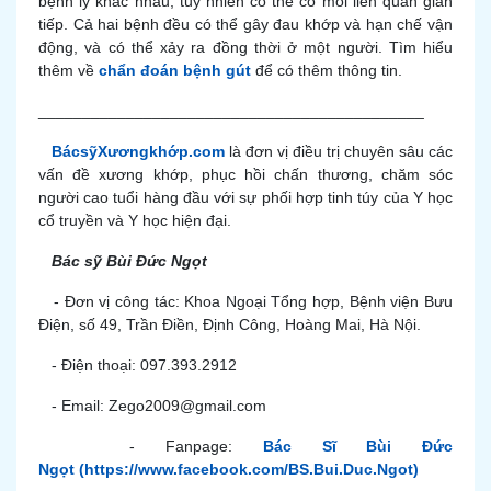
bệnh lý khác nhau, tuy nhiên có thể có mối liên quan gián
tiếp. Cả hai bệnh đều có thể gây đau khớp và hạn chế vận
động, và có thể xảy ra đồng thời ở một người. Tìm hiểu
thêm về
chẩn đoán bệnh gút
để có thêm thông tin.
____________________________________________
BácsỹXươngkhớp.com
là đơn vị điều trị chuyên sâu các
vấn đề xương khớp, phục hồi chấn thương, chăm sóc
người cao tuổi hàng đầu với sự phối hợp tinh túy của Y học
cổ truyền và Y học hiện đại.
Bác sỹ Bùi Đức Ngọt
- Đơn vị công tác: Khoa Ngoại Tổng hợp, Bệnh viện Bưu
Điện, số 49, Trần Điền, Định Công, Hoàng Mai, Hà Nội.
- Điện thoại: 097.393.2912
- Email: Zego2009@gmail.com
- Fanpage:
Bác Sĩ Bùi Đức
Ngọt
(https://www.facebook.com/BS.Bui.Duc.Ngot)