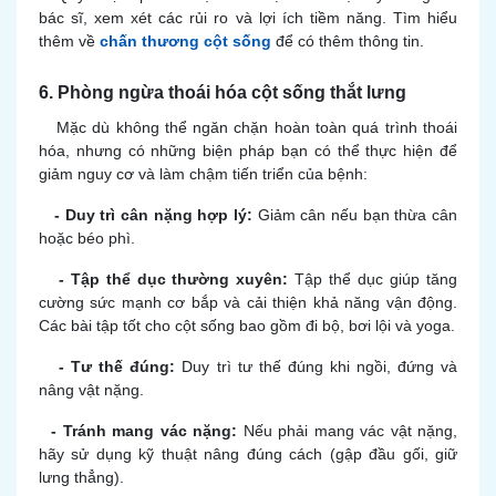
bác sĩ, xem xét các rủi ro và lợi ích tiềm năng. Tìm hiểu
thêm về
chấn thương cột sống
để có thêm thông tin.
6. Phòng ngừa thoái hóa cột sống thắt lưng
Mặc dù không thể ngăn chặn hoàn toàn quá trình thoái
hóa, nhưng có những biện pháp bạn có thể thực hiện để
giảm nguy cơ và làm chậm tiến triển của bệnh:
- Duy trì cân nặng hợp lý:
Giảm cân nếu bạn thừa cân
hoặc béo phì.
- Tập thể dục thường xuyên:
Tập thể dục giúp tăng
cường sức mạnh cơ bắp và cải thiện khả năng vận động.
Các bài tập tốt cho cột sống bao gồm đi bộ, bơi lội và yoga.
- Tư thế đúng:
Duy trì tư thế đúng khi ngồi, đứng và
nâng vật nặng.
- Tránh mang vác nặng:
Nếu phải mang vác vật nặng,
hãy sử dụng kỹ thuật nâng đúng cách (gập đầu gối, giữ
lưng thẳng).