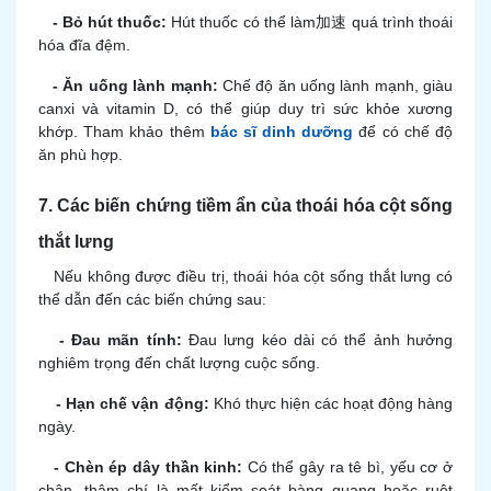
- Bỏ hút thuốc:
Hút thuốc có thể làm加速 quá trình thoái
hóa đĩa đệm.
- Ăn uống lành mạnh:
Chế độ ăn uống lành mạnh, giàu
canxi và vitamin D, có thể giúp duy trì sức khỏe xương
khớp. Tham khảo thêm
bác sĩ dinh dưỡng
để có chế độ
ăn phù hợp.
7. Các biến chứng tiềm ẩn của thoái hóa cột sống
thắt lưng
Nếu không được điều trị, thoái hóa cột sống thắt lưng có
thể dẫn đến các biến chứng sau:
- Đau mãn tính:
Đau lưng kéo dài có thể ảnh hưởng
nghiêm trọng đến chất lượng cuộc sống.
- Hạn chế vận động:
Khó thực hiện các hoạt động hàng
ngày.
- Chèn ép dây thần kinh:
Có thể gây ra tê bì, yếu cơ ở
chân, thậm chí là mất kiểm soát bàng quang hoặc ruột