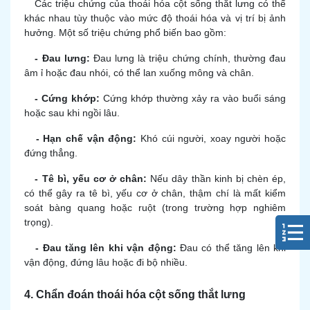
Các triệu chứng của thoái hóa cột sống thắt lưng có thể
khác nhau tùy thuộc vào mức độ thoái hóa và vị trí bị ảnh
hưởng. Một số triệu chứng phổ biến bao gồm:
- Đau lưng:
Đau lưng là triệu chứng chính, thường đau
âm ỉ hoặc đau nhói, có thể lan xuống mông và chân.
- Cứng khớp:
Cứng khớp thường xảy ra vào buổi sáng
hoặc sau khi ngồi lâu.
- Hạn chế vận động:
Khó cúi người, xoay người hoặc
đứng thẳng.
- Tê bì, yếu cơ ở chân:
Nếu dây thần kinh bị chèn ép,
có thể gây ra tê bì, yếu cơ ở chân, thậm chí là mất kiểm
soát bàng quang hoặc ruột (trong trường hợp nghiêm
trọng).
- Đau tăng lên khi vận động:
Đau có thể tăng lên khi
vận động, đứng lâu hoặc đi bộ nhiều.
4. Chẩn đoán thoái hóa cột sống thắt lưng