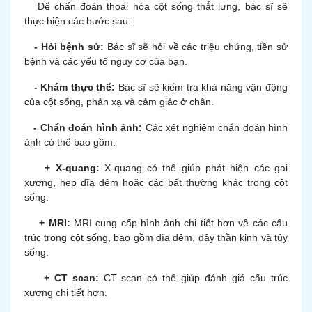
Để chẩn đoán thoái hóa cột sống thắt lưng, bác sĩ sẽ
thực hiện các bước sau:
- Hỏi bệnh sử:
Bác sĩ sẽ hỏi về các triệu chứng, tiền sử
bệnh và các yếu tố nguy cơ của bạn.
- Khám thực thể:
Bác sĩ sẽ kiểm tra khả năng vận động
của cột sống, phản xạ và cảm giác ở chân.
- Chẩn đoán hình ảnh:
Các xét nghiệm chẩn đoán hình
ảnh có thể bao gồm:
+ X-quang:
X-quang có thể giúp phát hiện các gai
xương, hẹp đĩa đệm hoặc các bất thường khác trong cột
sống.
+ MRI:
MRI cung cấp hình ảnh chi tiết hơn về các cấu
trúc trong cột sống, bao gồm đĩa đệm, dây thần kinh và tủy
sống.
+ CT scan:
CT scan có thể giúp đánh giá cấu trúc
xương chi tiết hơn.