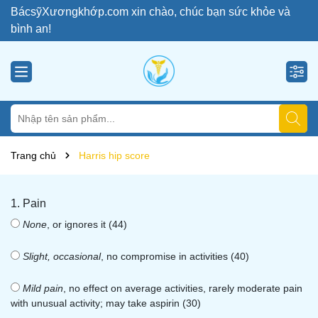
BácsỹXươngkhớp.com xin chào, chúc bạn sức khỏe và
bình an!
Trang chủ
Harris hip score
1. Pain
None
, or ignores it (44)
Slight, occasional
, no compromise in activities (40)
Mild pain
, no effect on average activities, rarely moderate pain
with unusual activity; may take aspirin (30)